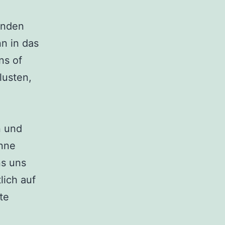
unden
nn in das
ns of
lusten,
n und
inne
s uns
lich auf
te