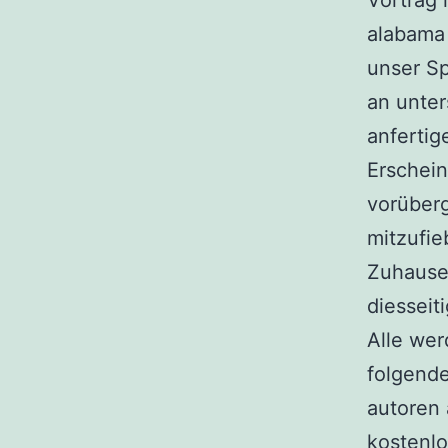
Vortrag 
alabama 
unser Sp
an unter
anfertig
Erschein
vorüber
mitzufie
Zuhause
diesseit
Alle wer
folgend
autoren 
kostenlo