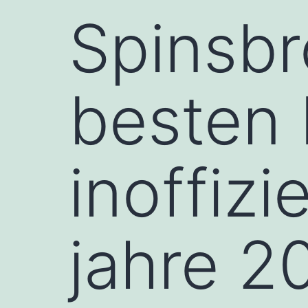
Spinsbr
besten 
inoffizi
jahre 2