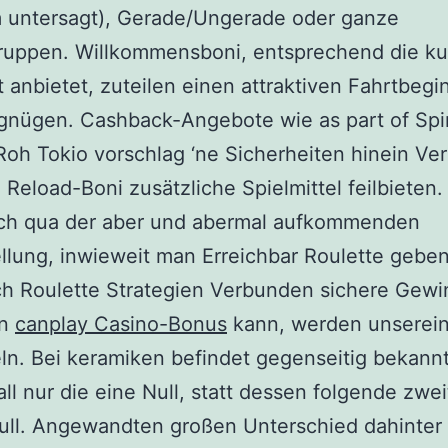
 untersagt), Gerade/Ungerade oder ganze
ruppen. Willkommensboni, entsprechend die k
t anbietet, zuteilen einen attraktiven Fahrtbegi
gnügen. Cashback-Angebote wie as part of Spi
Roh Tokio vorschlag ‘ne Sicherheiten hinein Ver
Reload-Boni zusätzliche Spielmittel feilbieten.
ch qua der aber und abermal aufkommenden
llung, inwieweit man Erreichbar Roulette gebe
ch Roulette Strategien Verbunden sichere Gew
en
canplay Casino-Bonus
kann, werden unserein
n. Bei keramiken befindet gegenseitig bekannt
all nur die eine Null, statt dessen folgende zwei
ull. Angewandten großen Unterschied dahinter