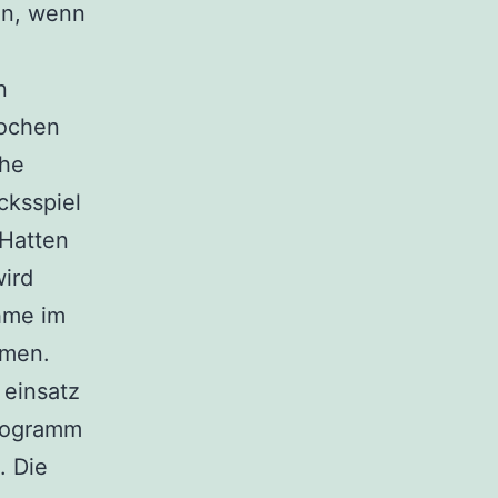
an, wenn
n
rochen
che
cksspiel
 Hatten
wird
hme im
mmen.
einsatz
programm
. Die