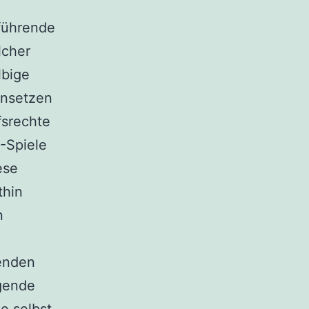
rführende
lcher
lbige
ensetzen
fsrechte
“-Spiele
ese
thin
n
henden
lgende