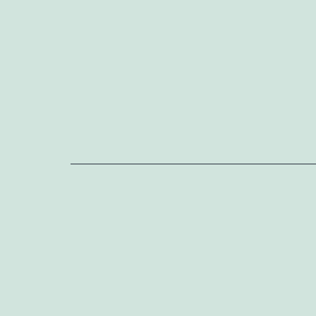
Pular
para
o
conteúdo