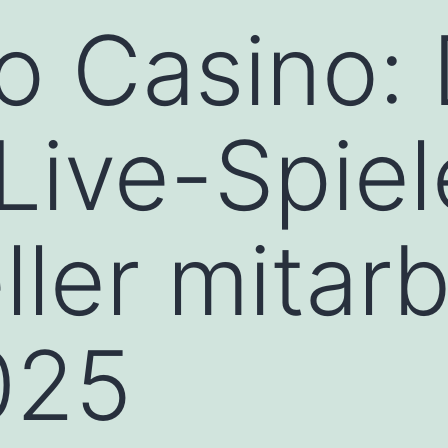
o Casino:
Live-Spiel
eller mitar
025