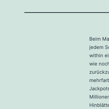
Beim Mar
jedem S
within e
wie noc
zurückz
mehrfarb
Jackpot
Millione
Hinblätt