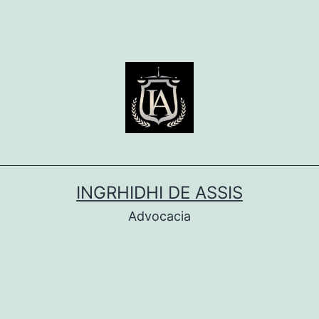
INGRHIDHI DE ASSIS
Advocacia