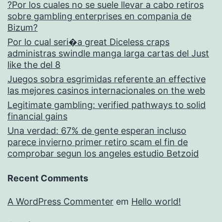
?Por los cuales no se suele llevar a cabo retiros
sobre gambling enterprises en compania de
Bizum?
Por lo cual seri�a great Diceless craps
administras swindle manga larga cartas del Just
like the del 8
Juegos sobra esgrimidas referente an effective
las mejores casinos internacionales on the web
Legitimate gambling: verified pathways to solid
financial gains
Una verdad: 67% de gente esperan incluso
parece invierno primer retiro scam el fin de
comprobar segun los angeles estudio Betzoid
Recent Comments
A WordPress Commenter
em
Hello world!