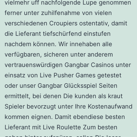
vielmehr uff nachfolgende Lupe genommen
ferner unter zuhilfenahme von vielen
verschiedenen Croupiers ostentativ, damit
die Lieferant tiefschürfend einstufen
nachdem können. Wir innehaben alle
verfügbaren, sicheren unter anderem
vertrauenswürdigen Gangbar Casinos unter
einsatz von Live Pusher Games getestet
oder unser Gangbar Glücksspiel Seiten
ermittelt, bei denen Die kunden als kraut
Spieler bevorzugt unter Ihre Kostenaufwand
kommen eignen. Damit ebendiese besten
Lieferant mit Live Roulette Zum besten