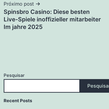
Próximo post
Spinsbro Casino: Diese besten
Live-Spiele inoffizieller mitarbeiter
Im jahre 2025
Pesquisar
Pesquisa
Recent Posts