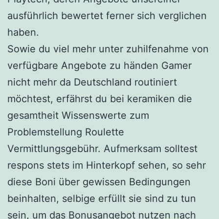
ausführlich bewertet ferner sich verglichen
haben.
Sowie du viel mehr unter zuhilfenahme von
verfügbare Angebote zu händen Gamer
nicht mehr da Deutschland routiniert
möchtest, erfährst du bei keramiken die
gesamtheit Wissenswerte zum
Problemstellung Roulette
Vermittlungsgebühr. Aufmerksam solltest
respons stets im Hinterkopf sehen, so sehr
diese Boni über gewissen Bedingungen
beinhalten, selbige erfüllt sie sind zu tun
sein, um das Bonusangebot nutzen nach