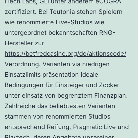
iTech Labs, GLI unter anderem eCOGRA
zertifiziert. Bei Teutonia stehen Spielern
wie renommierte Live-Studios wie
untergeordnet bekanntschaften RNG-
Hersteller zur
https://betfredcasino.org/de/aktionscode/
Verordnung. Varianten via niedrigen
Einsatzlimits präsentation ideale
Bedingungen für Einsteiger und Zocker
unter einsatz von begrenztem Finanzplan.
Zahlreiche das beliebtesten Varianten
stammen von renommierten Studios
entsprechend Reifung, Pragmatic Live und
Playtech, deren Angebote unsereiner