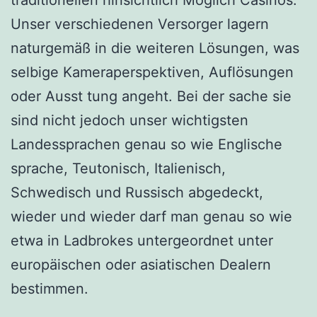
Unser verschiedenen Versorger lagern
naturgemäß in die weiteren Lösungen, was
selbige Kameraperspektiven, Auflösungen
oder Ausst tung angeht. Bei der sache sie
sind nicht jedoch unser wichtigsten
Landessprachen genau so wie Englische
sprache, Teutonisch, Italienisch,
Schwedisch und Russisch abgedeckt,
wieder und wieder darf man genau so wie
etwa in Ladbrokes untergeordnet unter
europäischen oder asiatischen Dealern
bestimmen.