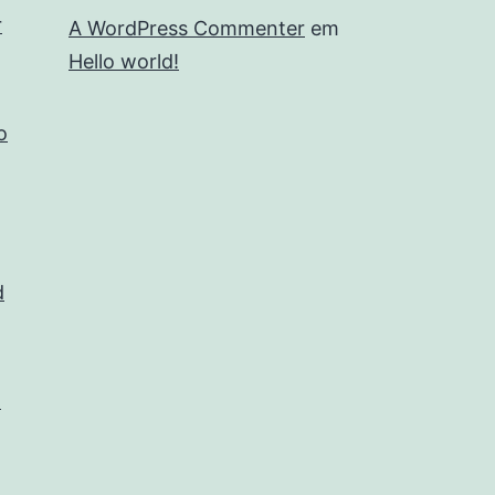
r
A WordPress Commenter
em
Hello world!
o
d
h