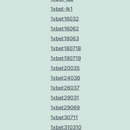
1xbet-lk1
1xbet16032
1xbet16062
1xbet18063
1xbet180718
1xbet190719
1xbet20035
1xbet24036
1xbet26037
1xbet29031
1xbet29069
1xbet30711
1xbet310310