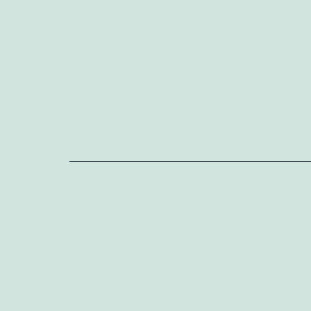
Pular
para
o
conteúdo