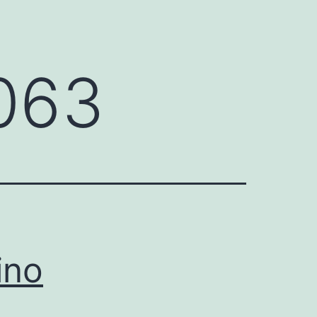
063
ino