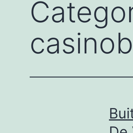
Categor
casinob
Bui
De 