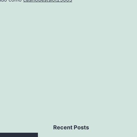
Voor
en
Over
Recent Posts