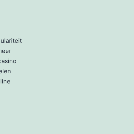
lariteit
meer
casino
elen
line
e
nlands
e
no