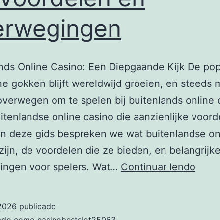
erwegingen
nds Online Casino: Een Diepgaande Kijk De popu
ne gokken blijft wereldwijd groeien, en steeds 
overwegen om te spelen bij buitenlands online 
itenlandse online casino die aanzienlijke voord
In deze gids bespreken we wat buitenlandse on
 zijn, de voordelen die ze bieden, en belangrijk
Buite
ingen voor spelers. Wat…
Continuar lendo
Onlin
Casi
 2026
publicado
De
zado como
casinobestslot25063