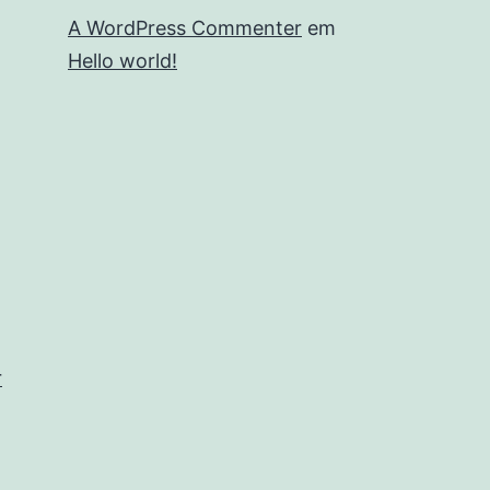
A WordPress Commenter
em
Hello world!
r