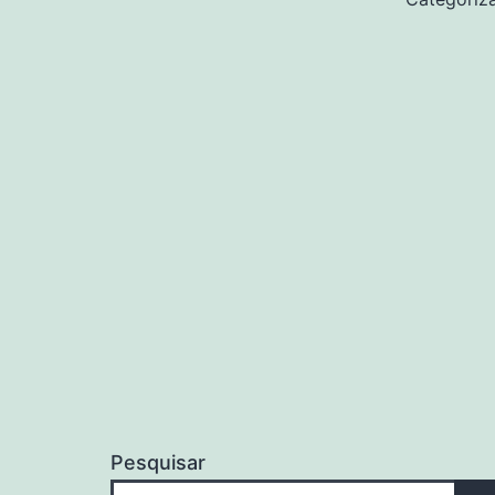
Pesquisar