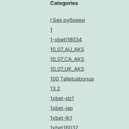
Categories
! Без рубрики
1
1-xbeti18034
10_07_AU_AKS
10_07_CA_AKS
10_07_UK_AKS
100 Talletusbonus
13.2
1xbet-dz1
1xbet-jap
1xbet-lk1
1xbet16032