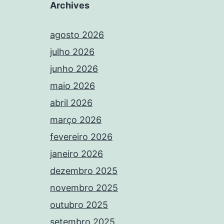
Archives
agosto 2026
julho 2026
junho 2026
maio 2026
abril 2026
março 2026
fevereiro 2026
janeiro 2026
dezembro 2025
novembro 2025
outubro 2025
setembro 2025