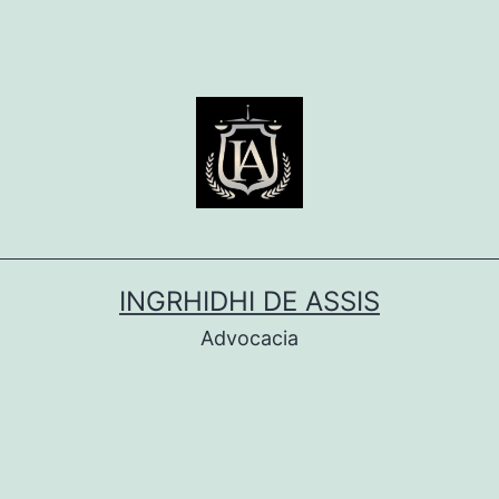
INGRHIDHI DE ASSIS
Advocacia