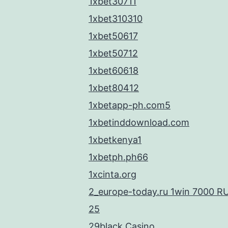
1xbet30711
1xbet310310
1xbet50617
1xbet50712
1xbet60618
1xbet80412
1xbetapp-ph.com5
1xbetinddownload.com
1xbetkenya1
1xbetph.ph66
1xcinta.org
2_europe-today.ru 1win 7000 R
25
29black Casino