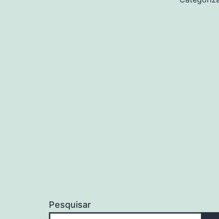
Be
Ins
fr
Tru
-1
Pesquisar