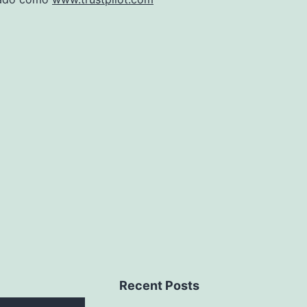
twinner
ights
om
stpilot
348797950
Recent Posts