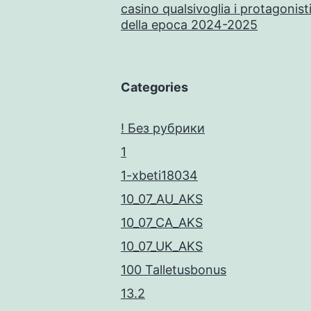
casino qualsivoglia i protagonist
della epoca 2024-2025
Categories
! Без рубрики
1
1-xbeti18034
10_07_AU_AKS
10_07_CA_AKS
10_07_UK_AKS
100 Talletusbonus
13.2