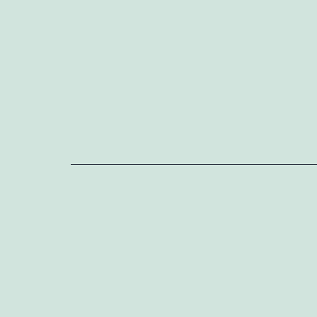
Pular
para
o
conteúdo