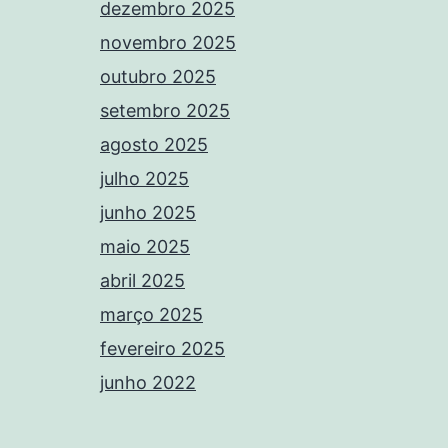
dezembro 2025
novembro 2025
outubro 2025
setembro 2025
agosto 2025
julho 2025
junho 2025
maio 2025
abril 2025
março 2025
fevereiro 2025
junho 2022