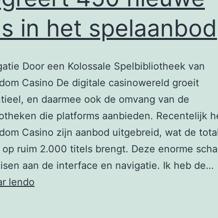
els in het spelaanbod
atie Door een Kolossale Spelbibliotheek van
om Casino De digitale casinowereld groeit
tieel, en daarmee ook de omvang van de
iotheken die platforms aanbieden. Recentelijk h
om Casino zijn aanbod uitgebreid, wat de tota
e op ruim 2.000 titels brengt. Deze enorme schaa
isen aan de interface en navigatie. Ik heb de…
WinKingdom
ar lendo
Casino
integreert