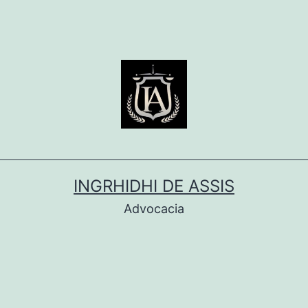
INGRHIDHI DE ASSIS
Advocacia