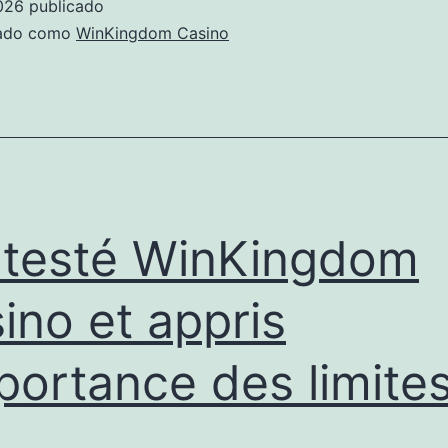
026
publicado
450
zado como
WinKingdom Casino
nieuwe
titels
in
het
spelaanbod
i testé WinKingdom
ino et appris
mportance des limite