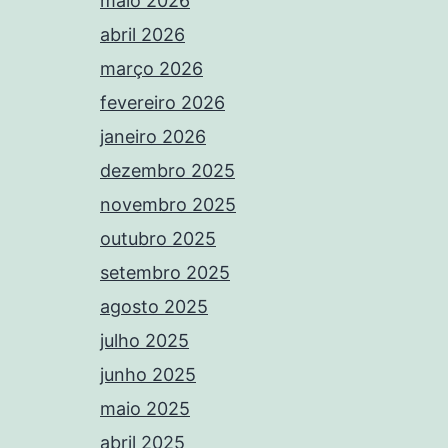
maio 2026
abril 2026
março 2026
fevereiro 2026
janeiro 2026
dezembro 2025
novembro 2025
outubro 2025
setembro 2025
agosto 2025
julho 2025
junho 2025
maio 2025
abril 2025