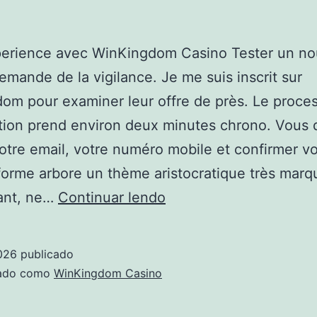
erience avec WinKingdom Casino Tester un n
emande de la vigilance. Je me suis inscrit sur
om pour examiner leur offre de près. Le proce
ption prend environ deux minutes chrono. Vous
votre email, votre numéro mobile et confirmer vo
forme arbore un thème aristocratique très marq
J’ai
ant, ne…
Continuar lendo
testé
WinKingdom
026
publicado
Casino
zado como
WinKingdom Casino
et