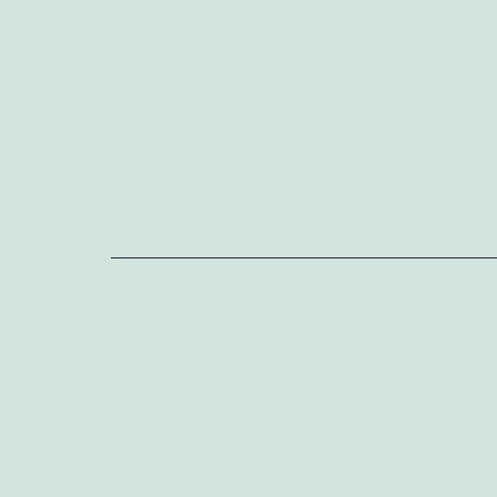
Pular
para
o
conteúdo