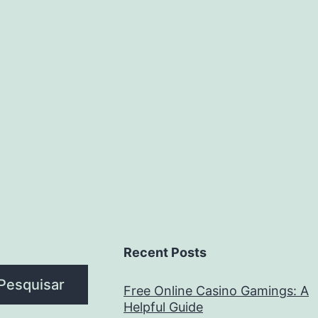
appris
l’importance
des
limites
de
jeu
Recent Posts
Pesquisar
Free Online Casino Gamings: A
Helpful Guide