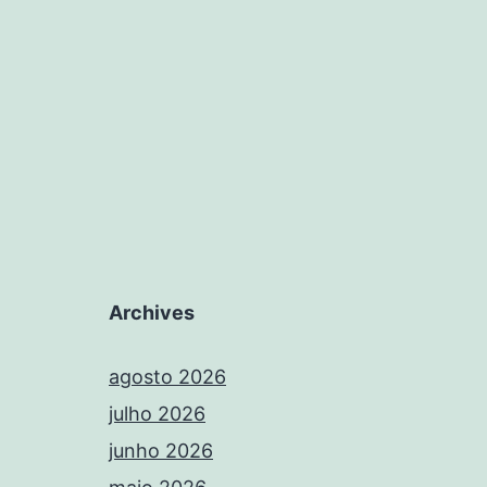
Archives
agosto 2026
julho 2026
junho 2026