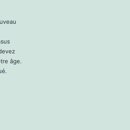
ouveau
ssus
 devez
tre âge.
ué.