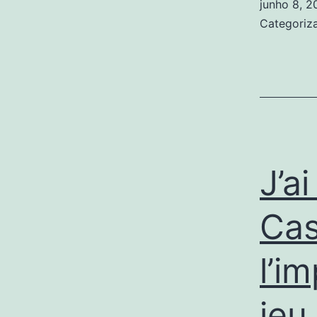
junho 8, 2
Categori
J’a
Cas
l’i
jeu