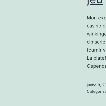
Mon exp
casino d
winkingd
d’inscri
fournir 
La plate
Cepend
junho 8, 2
Categori