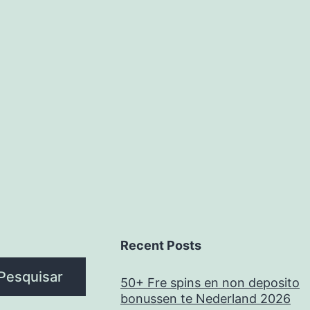
Recent Posts
Pesquisar
50+ Fre spins en non deposito
bonussen te Nederland 2026