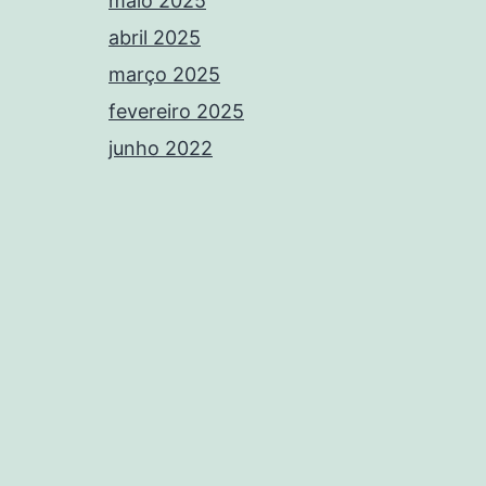
maio 2025
abril 2025
março 2025
fevereiro 2025
junho 2022