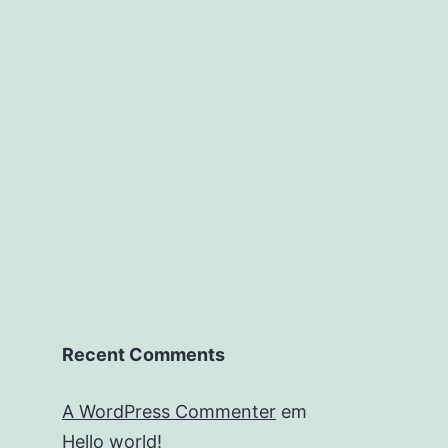
Recent Comments
A WordPress Commenter
em
Hello world!