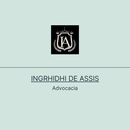
INGRHIDHI DE ASSIS
Advocacia