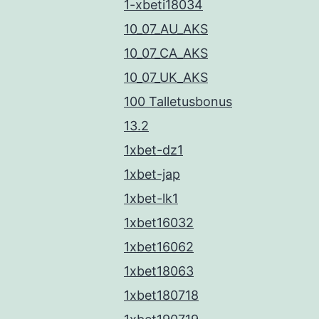
1-xbeti18034
10_07_AU_AKS
10_07_CA_AKS
10_07_UK_AKS
100 Talletusbonus
13.2
1xbet-dz1
1xbet-jap
1xbet-lk1
1xbet16032
1xbet16062
1xbet18063
1xbet180718