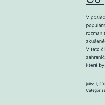
V posled
populárn
rozmanit
zkušené 
V této č
zahranič
které b
julho 1, 2
Categori