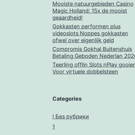
Mooiste natuurgebieden Casino
Magic Holland: 15x de mooist
geaardheid!
Gokkasten performen plus
videoslots Noppes gokkasten
ofwel over eigenlijk geld
Compromis Gokhal Buitenshuis
Betaling Geboden Nederlan 202
Teerling offlin Slots nPlay gooie
Voor virtuele dobbelsteen
Categories
! Без рубрики
1