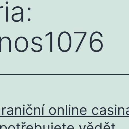
ia:
inos1076
raniční online casin
potřebujete vědět