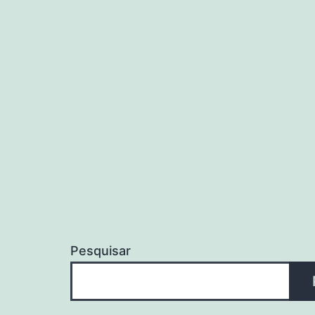
Pesquisar