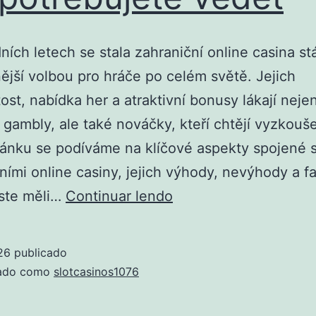
ních letech se stala zahraniční online casina st
ější volbou pro hráče po celém světě. Jejich
ost, nabídka her a atraktivní bonusy lákají neje
gambly, ale také nováčky, kteří chtějí vyzkoušet
lánku se podíváme na klíčové aspekty spojené 
ními online casiny, jejich výhody, nevýhody a fa
Zahraniční
yste měli…
Continuar lendo
online
casina
026
publicado
Co
zado como
slotcasinos1076
potřebujete
vědět