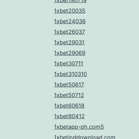
1xbet190719
1xbet20035
1xbet24036
1xbet26037
1xbet29031
1xbet29069
1xbet30711
1xbet310310
1xbet50617
1xbet50712
1xbet60618
1xbet80412
1xbetapp-ph.com5
1xbetinddownload.com