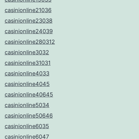
casinionline21036
casinionline23038
casinionline24039
casinionline280312
casinionline3032
casinionline31031
casinionline4033
casinionline4045
casinionline40645
casinionline5034
casinionline50646
casinionline6035
casinionline6047