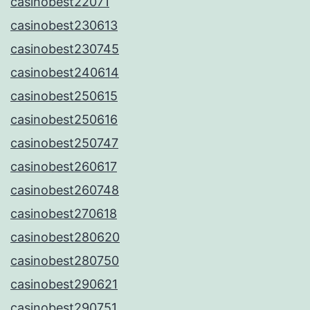
casinobest22071
casinobest230613
casinobest230745
casinobest240614
casinobest250615
casinobest250616
casinobest250747
casinobest260617
casinobest260748
casinobest270618
casinobest280620
casinobest280750
casinobest290621
casinobest290751