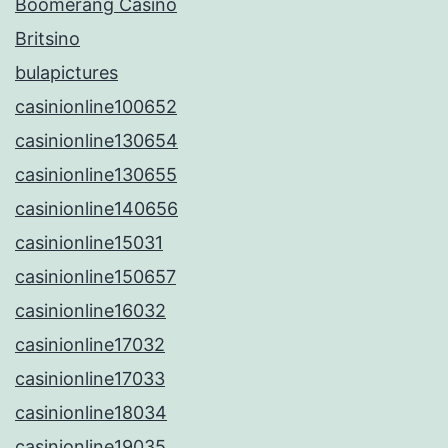
Boomerang Casino
Britsino
bulapictures
casinionline100652
casinionline130654
casinionline130655
casinionline140656
casinionline15031
casinionline150657
casinionline16032
casinionline17032
casinionline17033
casinionline18034
casinionline19035