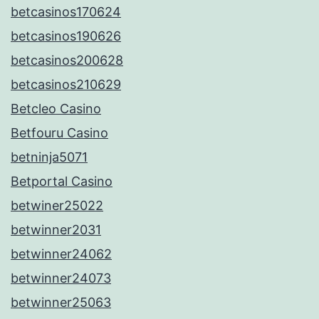
betcasinos170624
betcasinos190626
betcasinos200628
betcasinos210629
Betcleo Casino
Betfouru Casino
betninja5071
Betportal Casino
betwiner25022
betwinner2031
betwinner24062
betwinner24073
betwinner25063