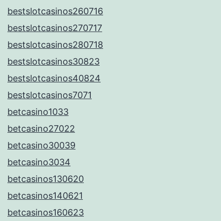
bestslotcasinos260716
bestslotcasinos270717
bestslotcasinos280718
bestslotcasinos30823
bestslotcasinos40824
bestslotcasinos7071
betcasino1033
betcasino27022
betcasino30039
betcasino3034
betcasinos130620
betcasinos140621
betcasinos160623