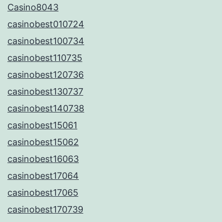
Casino8043
casinobest010724
casinobest100734
casinobest110735
casinobest120736
casinobest130737
casinobest140738
casinobest15061
casinobest15062
casinobest16063
casinobest17064
casinobest17065
casinobest170739