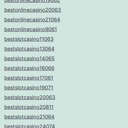
bestonlinecasino19062
bestonlinecasino20063
bestonlinecasino21064
bestonlinecasino9061
bestslotcasino11063
bestslotcasino13064
bestslotcasino14065
bestslotcasino16066
bestslotcasino17061
bestslotcasino19071
bestslotcasino20063
bestslotcasino20811
bestslotcasino21064
bestslotcasino24074