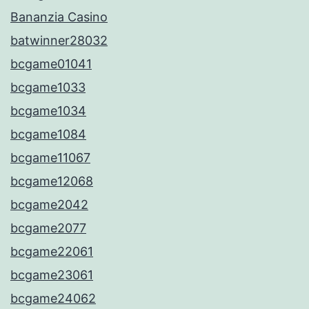
Bananzia Casino
batwinner28032
bcgame01041
bcgame1033
bcgame1034
bcgame1084
bcgame11067
bcgame12068
bcgame2042
bcgame2077
bcgame22061
bcgame23061
bcgame24062