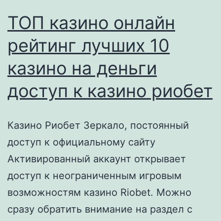
ТОП казино онлайн
рейтинг лучших 10
казино на деньги
доступ к казино риобет
Казино Риобет Зеркало, постоянный
доступ к официальному сайту
Активированный аккаунт открывает
доступ к неограниченным игровым
возможностям казино Riobet. Можно
сразу обратить внимание на раздел с