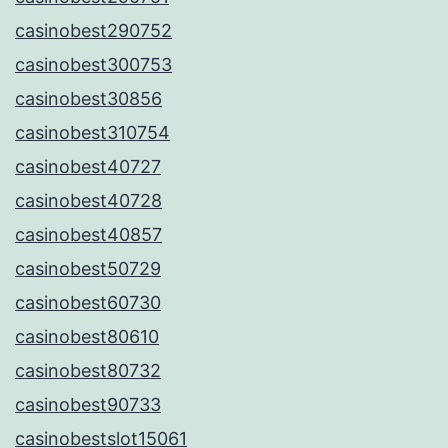
casinobest290752
casinobest300753
casinobest30856
casinobest310754
casinobest40727
casinobest40728
casinobest40857
casinobest50729
casinobest60730
casinobest80610
casinobest80732
casinobest90733
casinobestslot15061