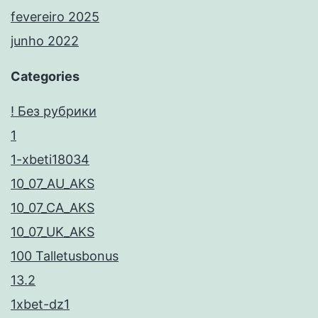
fevereiro 2025
junho 2022
Categories
! Без рубрики
1
1-xbeti18034
10_07_AU_AKS
10_07_CA_AKS
10_07_UK_AKS
100 Talletusbonus
13.2
1xbet-dz1