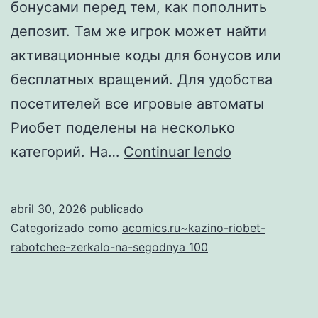
бонусами перед тем, как пополнить
депозит. Там же игрок может найти
активационные коды для бонусов или
бесплатных вращений. Для удобства
посетителей все игровые автоматы
Риобет поделены на несколько
ТОП
категорий. На…
Continuar lendo
казино
онлайн
abril 30, 2026
publicado
рейтинг
Categorizado como
acomics.ru~kazino-riobet-
лучших
rabotchee-zerkalo-na-segodnya 100
10
казино