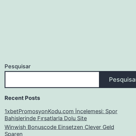
на
деньги
доступ
к
казино
риобет
Pesquisar
Pesquisa
Recent Posts
1xbetPromosyonKodu.com İncelemesi: Spor
Bahislerinde Fırsatlarla Dolu Site
Winwish Bonuscode Einsetzen Clever Geld
Sparen