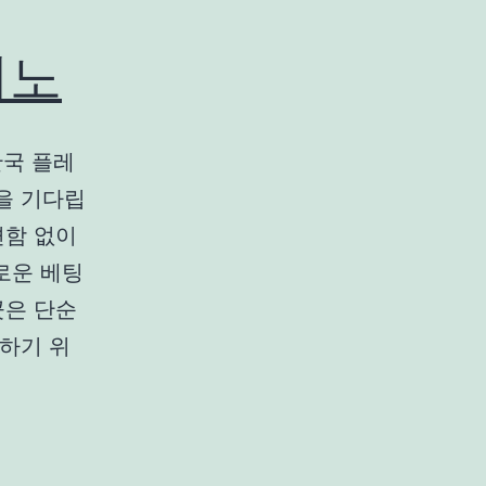
descubierto
지노
한국 플레
을 기다립
편함 없이
로운 베팅
곳은 단순
하기 위