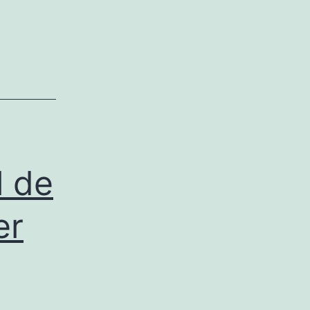
-
ge
l de
er