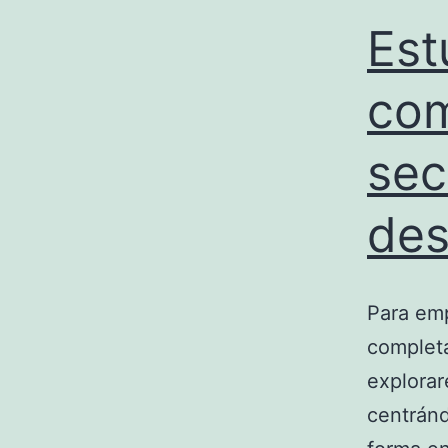
Est
com
sec
des
Para emp
completa
explorar
centránd