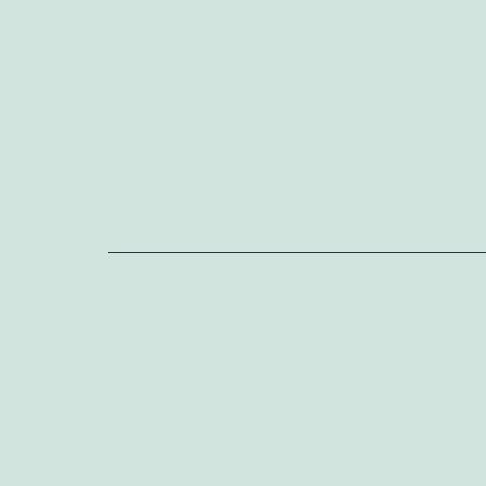
Pular
para
o
conteúdo