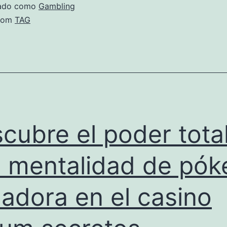
big:
zado como
Gambling
the
com
TAG
cutting
edge
cash
challen
in
온
cubre el poder tota
라
 mentalidad de pók
인
카
adora en el casino
지
노