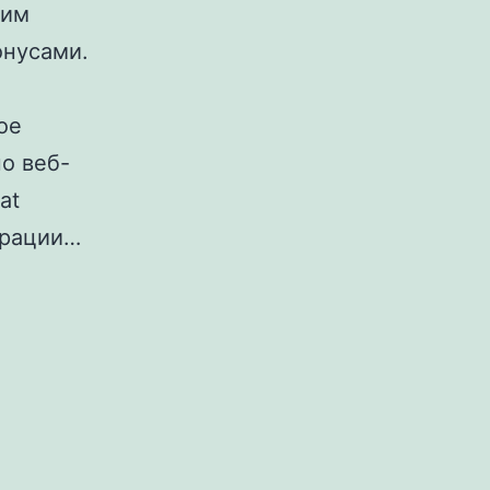
шим
онусами.
ое
о веб-
at
трации…