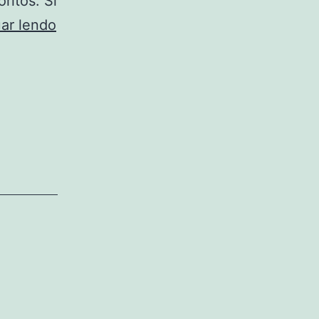
ritos. Si
Estudia
ar lendo
estas
fraga
tu
guía
completa
para
el
juego
secretos
del
casino
al