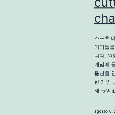
cut
ch
스포츠 
이어들을
니다. 
게임에 몰
옵션을 
한 게임
해 끊임
agosto 8,