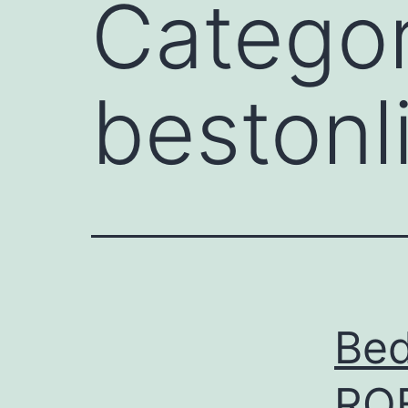
Categor
bestonl
Bed
ROF