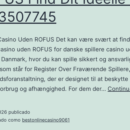
83507745
Casino Uden ROFUS Det kan være svært at find
asino uden ROFUS for danske spillere casino 
Danmark, hvor du kan spille sikkert og ansvarli
om står for Register Over Fraværende Spillere,
dsforanstaltning, der er designet til at beskytte 
rforbrug og afhængighed. For dem der…
Continu
026
publicado
zado como
bestonlinecasino9061