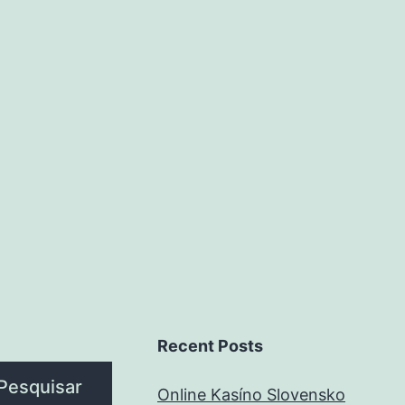
Recent Posts
Pesquisar
Online Kasíno Slovensko