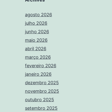
agosto 2026
julho 2026
junho 2026
maio 2026
abril 2026
março 2026
fevereiro 2026
janeiro 2026
dezembro 2025
novembro 2025
outubro 2025
setembro 2025