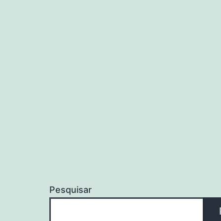
Pesquisar