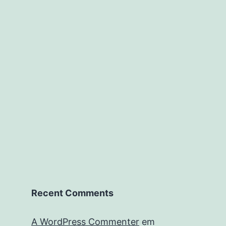
Dit
Ideelle
Spil
-183507745
Recent Comments
A WordPress Commenter
em