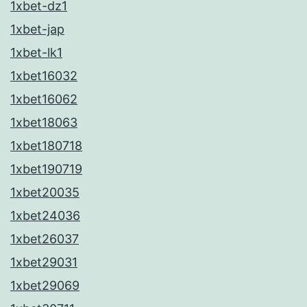
1xbet-dz1
1xbet-jap
1xbet-lk1
1xbet16032
1xbet16062
1xbet18063
1xbet180718
1xbet190719
1xbet20035
1xbet24036
1xbet26037
1xbet29031
1xbet29069