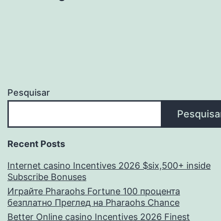
Pesquisar
Pesquisa
Recent Posts
Internet casino Incentives 2026 $six,500+ inside
Subscribe Bonuses
Играйте Pharaohs Fortune 100 процента
безплатно Преглед на Pharaohs Chance
Better Online casino Incentives 2026 Finest