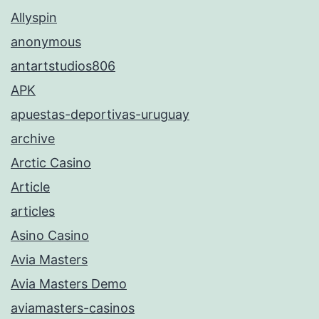
Allyspin
anonymous
antartstudios806
APK
apuestas-deportivas-uruguay
archive
Arctic Casino
Article
articles
Asino Casino
Avia Masters
Avia Masters Demo
aviamasters-casinos