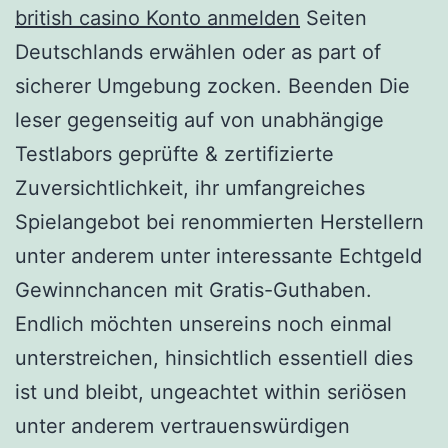
british casino Konto anmelden
Seiten
Deutschlands erwählen oder as part of
sicherer Umgebung zocken. Beenden Die
leser gegenseitig auf von unabhängige
Testlabors geprüfte & zertifizierte
Zuversichtlichkeit, ihr umfangreiches
Spielangebot bei renommierten Herstellern
unter anderem unter interessante Echtgeld
Gewinnchancen mit Gratis-Guthaben.
Endlich möchten unsereins noch einmal
unterstreichen, hinsichtlich essentiell dies
ist und bleibt, ungeachtet within seriösen
unter anderem vertrauenswürdigen