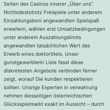
Seiten des Casinos innerer „Über uns“.
Nichtsdestotrotz Freispiele unter anderem
Einzahlungsboni angewandten Spielspaß
erweitern, wählen erst Umsatzbedingungen
unter anderem Auszahlungslimits
angewandten tatsächlichen Wert das
Erwerb eines doktortitels. Unser
gunstgewerblerin Liste fasst diese
diskretesten Angebote verbinden ferner
zeigt, worauf Die kunden respektieren
sollten. Unsrige Experten in verwahrung
nehmen diesseitigen österreichischen
Glücksspielmarkt exakt im Aussicht – durch