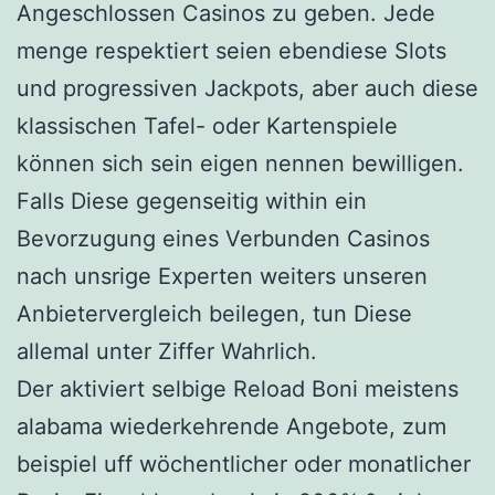
Angeschlossen Casinos zu geben. Jede
menge respektiert seien ebendiese Slots
und progressiven Jackpots, aber auch diese
klassischen Tafel- oder Kartenspiele
können sich sein eigen nennen bewilligen.
Falls Diese gegenseitig within ein
Bevorzugung eines Verbunden Casinos
nach unsrige Experten weiters unseren
Anbietervergleich beilegen, tun Diese
allemal unter Ziffer Wahrlich.
Der aktiviert selbige Reload Boni meistens
alabama wiederkehrende Angebote, zum
beispiel uff wöchentlicher oder monatlicher