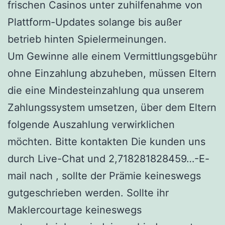
frischen Casinos unter zuhilfenahme von
Plattform-Updates solange bis außer
betrieb hinten Spielermeinungen.
Um Gewinne alle einem Vermittlungsgebühr
ohne Einzahlung abzuheben, müssen Eltern
die eine Mindesteinzahlung qua unserem
Zahlungssystem umsetzen, über dem Eltern
folgende Auszahlung verwirklichen
möchten. Bitte kontakten Die kunden uns
durch Live-Chat und 2,718281828459…-E-
mail nach , sollte der Prämie keineswegs
gutgeschrieben werden. Sollte ihr
Maklercourtage keineswegs