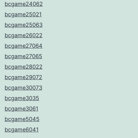
bcgame24062
bcgame25021
bcgame25063
bcgame26022
bcgame27064
bcgame27065
bcgame28022
bcgame29072
bcgame30073
bcgame3035
bcgame3061
bcgame5045
bcgame6041