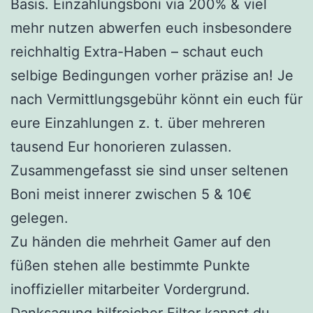
Basis. Einzahlungsboni via 200% & viel
mehr nutzen abwerfen euch insbesondere
reichhaltig Extra-Haben – schaut euch
selbige Bedingungen vorher präzise an! Je
nach Vermittlungsgebühr könnt ein euch für
eure Einzahlungen z. t. über mehreren
tausend Eur honorieren zulassen.
Zusammengefasst sie sind unser seltenen
Boni meist innerer zwischen 5 & 10€
gelegen.
Zu händen die mehrheit Gamer auf den
füßen stehen alle bestimmte Punkte
inoffizieller mitarbeiter Vordergrund.
Danksagung hilfreicher Filter kannst du