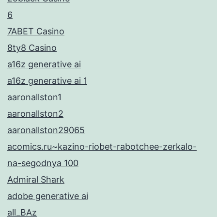
6
7ABET Casino
8ty8 Casino
a16z generative ai
a16z generative ai 1
aaronallston1
aaronallston2
aaronallston29065
acomics.ru~kazino-riobet-rabotchee-zerkalo-
na-segodnya 100
Admiral Shark
adobe generative ai
all_BAz