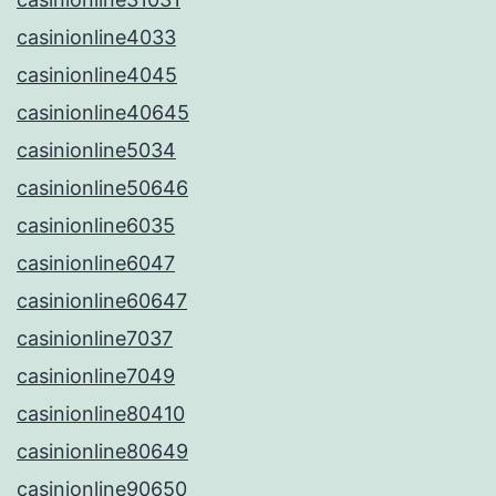
casinionline4033
casinionline4045
casinionline40645
casinionline5034
casinionline50646
casinionline6035
casinionline6047
casinionline60647
casinionline7037
casinionline7049
casinionline80410
casinionline80649
casinionline90650