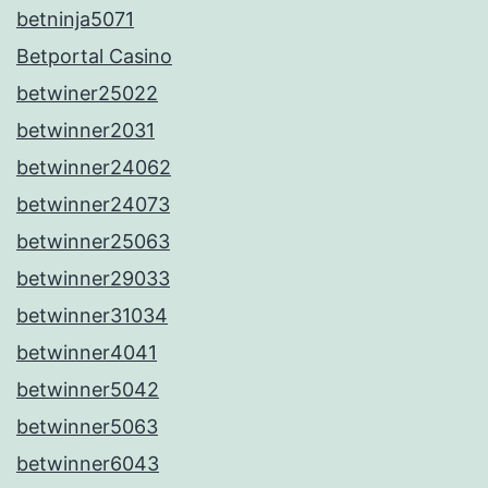
betninja5071
Betportal Casino
betwiner25022
betwinner2031
betwinner24062
betwinner24073
betwinner25063
betwinner29033
betwinner31034
betwinner4041
betwinner5042
betwinner5063
betwinner6043