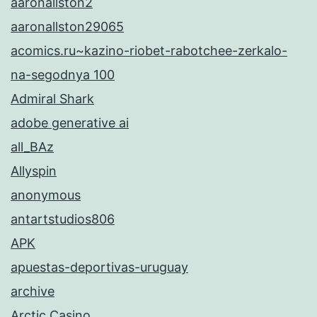
aaronallston2
aaronallston29065
acomics.ru~kazino-riobet-rabotchee-zerkalo-
na-segodnya 100
Admiral Shark
adobe generative ai
all_BAz
Allyspin
anonymous
antartstudios806
APK
apuestas-deportivas-uruguay
archive
Arctic Casino