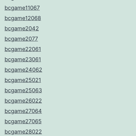
bcgame11067
bcgame12068
bcgame2042
bcgame2077
bcgame22061
bcgame23061
bcgame24062
bcgame25021
bcgame25063
bcgame26022
bcgame27064
bcgame27065
bcgame28022