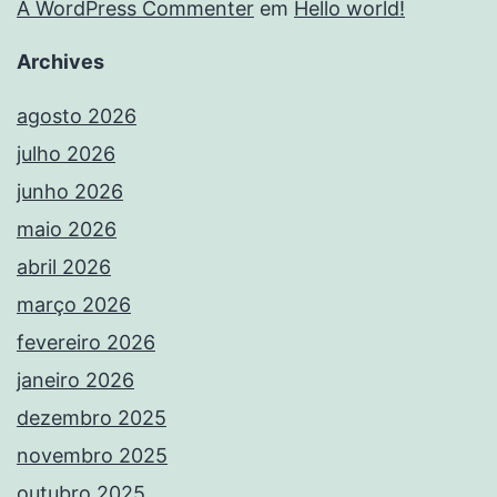
A WordPress Commenter
em
Hello world!
Archives
agosto 2026
julho 2026
junho 2026
maio 2026
abril 2026
março 2026
fevereiro 2026
janeiro 2026
dezembro 2025
novembro 2025
outubro 2025