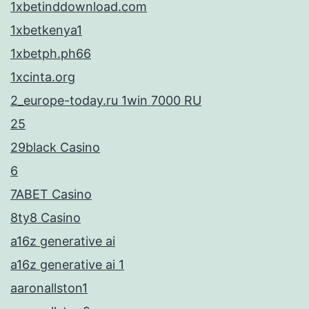
1xbetinddownload.com
1xbetkenya1
1xbetph.ph66
1xcinta.org
2_europe-today.ru 1win 7000 RU
25
29black Casino
6
7ABET Casino
8ty8 Casino
a16z generative ai
a16z generative ai 1
aaronallston1