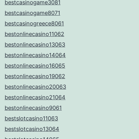
bestcasinogame3081
bestcasinogame8071
bestcasinogreece8061
bestonlinecasino11062
bestonlinecasino13063
bestonlinecasino14064
bestonlinecasino16065
bestonlinecasino19062
bestonlinecasino20063
bestonlinecasino21064
bestonlinecasino9061
bestslotcasino11063
bestslotcasino13064