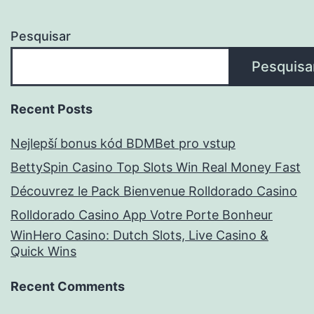
Pesquisar
Pesquisa
Recent Posts
Nejlepší bonus kód BDMBet pro vstup
BettySpin Casino Top Slots Win Real Money Fast
Découvrez le Pack Bienvenue Rolldorado Casino
Rolldorado Casino App Votre Porte Bonheur
WinHero Casino: Dutch Slots, Live Casino &
Quick Wins
Recent Comments