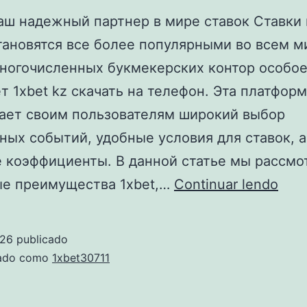
Ваш надежный партнер в мире ставок Ставки 
тановятся все более популярными во всем м
ногочисленных букмекерских контор особое
т 1xbet kz скачать на телефон. Эта платфор
ает своим пользователям широкий выбор
ных событий, удобные условия для ставок, 
 коэффициенты. В данной статье мы рассмо
1xbe
е преимущества 1xbet,…
Continuar lendo
Ваш
над
026
publicado
пар
zado como
1xbet30711
в
мир