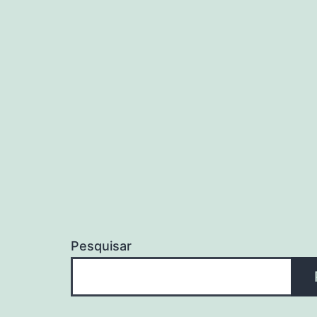
Pesquisar