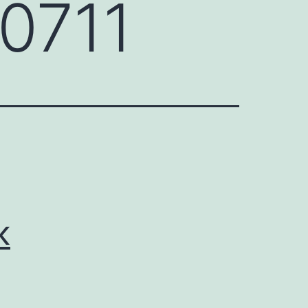
0711
к