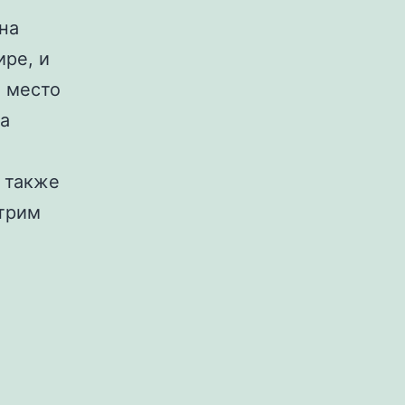
на
ире, и
 место
ма
а также
трим
t
ежный
тнер
е