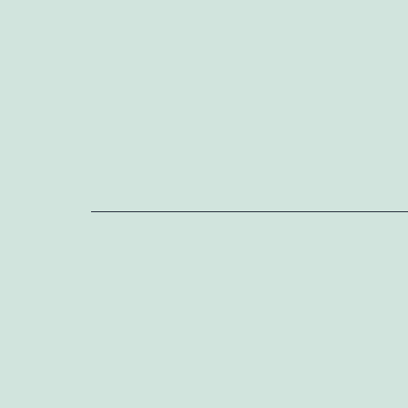
Pular
para
o
conteúdo