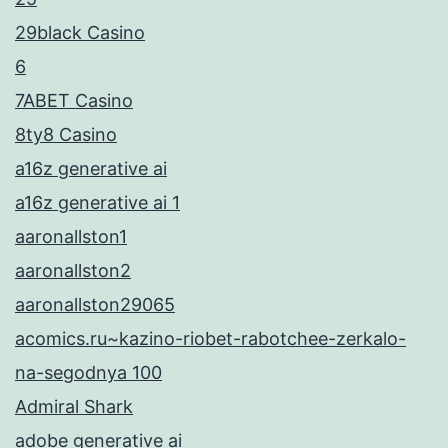
29black Casino
6
7ABET Casino
8ty8 Casino
a16z generative ai
a16z generative ai 1
aaronallston1
aaronallston2
aaronallston29065
acomics.ru~kazino-riobet-rabotchee-zerkalo-
na-segodnya 100
Admiral Shark
adobe generative ai