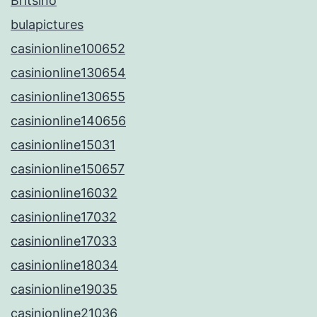
Britsino
bulapictures
casinionline100652
casinionline130654
casinionline130655
casinionline140656
casinionline15031
casinionline150657
casinionline16032
casinionline17032
casinionline17033
casinionline18034
casinionline19035
casinionline21036