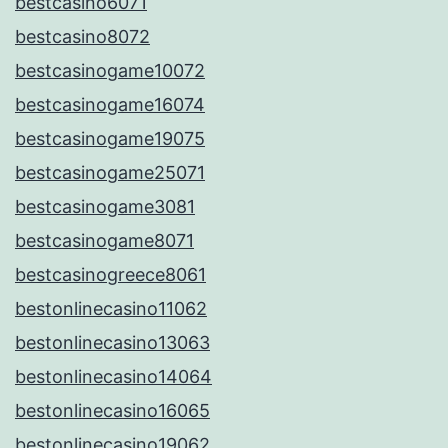
bestcasino6071
bestcasino8072
bestcasinogame10072
bestcasinogame16074
bestcasinogame19075
bestcasinogame25071
bestcasinogame3081
bestcasinogame8071
bestcasinogreece8061
bestonlinecasino11062
bestonlinecasino13063
bestonlinecasino14064
bestonlinecasino16065
bestonlinecasino19062