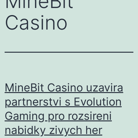
MineBit
Casino
MineBit Casino uzavira
partnerstvi s Evolution
Gaming pro rozsireni
nabidky zivych her