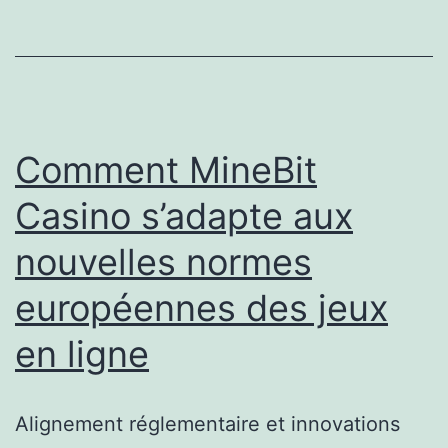
mia
esperienza
da
novizio
al
Comment MineBit
primo
Casino s’adapte aux
prelievo
nouvelles normes
européennes des jeux
en ligne
Alignement réglementaire et innovations