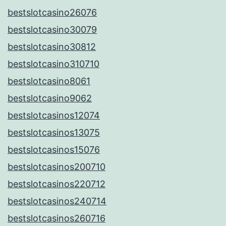
bestslotcasino26076
bestslotcasino30079
bestslotcasino30812
bestslotcasino310710
bestslotcasino8061
bestslotcasino9062
bestslotcasinos12074
bestslotcasinos13075
bestslotcasinos15076
bestslotcasinos200710
bestslotcasinos220712
bestslotcasinos240714
bestslotcasinos260716