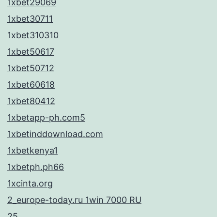
1xbet29069
1xbet30711
1xbet310310
1xbet50617
1xbet50712
1xbet60618
1xbet80412
1xbetapp-ph.com5
1xbetinddownload.com
1xbetkenya1
1xbetph.ph66
1xcinta.org
2_europe-today.ru 1win 7000 RU
25