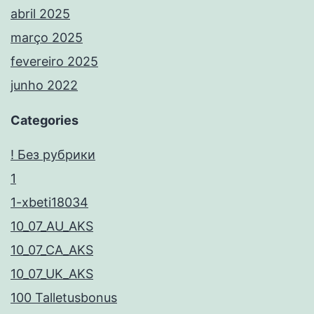
abril 2025
março 2025
fevereiro 2025
junho 2022
Categories
! Без рубрики
1
1-xbeti18034
10_07_AU_AKS
10_07_CA_AKS
10_07_UK_AKS
100 Talletusbonus