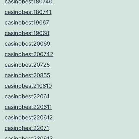
casinobest180740
casinobest180741
casinobest19067
casinobest19068
casinobest20069
casinobest200742
casinobest20725
casinobest20855
casinobest210610
casinobest22061
casinobest220611
casinobest220612
casinobest22071
casinobest230613