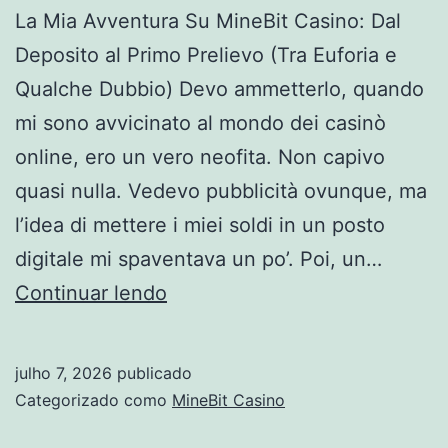
La Mia Avventura Su MineBit Casino: Dal
Deposito al Primo Prelievo (Tra Euforia e
Qualche Dubbio) Devo ammetterlo, quando
mi sono avvicinato al mondo dei casinò
online, ero un vero neofita. Non capivo
quasi nulla. Vedevo pubblicità ovunque, ma
l’idea di mettere i miei soldi in un posto
digitale mi spaventava un po’. Poi, un…
Ritirare
Continuar lendo
su
MineBit
julho 7, 2026
publicado
Casino
Categorizado como
MineBit Casino
la