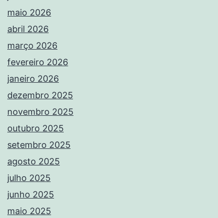
maio 2026
abril 2026
março 2026
fevereiro 2026
janeiro 2026
dezembro 2025
novembro 2025
outubro 2025
setembro 2025
agosto 2025
julho 2025
junho 2025
maio 2025