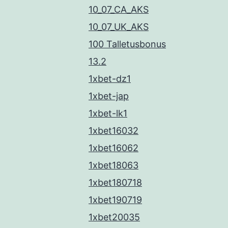
10_07_CA_AKS
10_07_UK_AKS
100 Talletusbonus
13.2
1xbet-dz1
1xbet-jap
1xbet-lk1
1xbet16032
1xbet16062
1xbet18063
1xbet180718
1xbet190719
1xbet20035