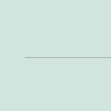
Pular
para
o
conteúdo