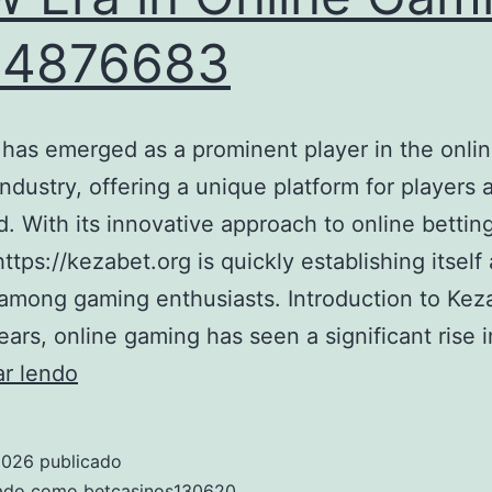
64876683
has emerged as a prominent player in the onli
ndustry, offering a unique platform for players
d. With its innovative approach to online bettin
ttps://kezabet.org is quickly establishing itself 
 among gaming enthusiasts. Introduction to Kez
ears, online gaming has seen a significant rise 
The
ar lendo
Rise
of
2026
publicado
Kezabet
zado como
betcasinos130620