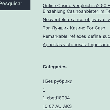
Pesquisar
Online Casino Vergleich: 52 50 
Einzahlung Casinoanbieter im T
Neuvěřitelná_šance_objevovat_v
Топ Лучших Казино For Cash
Remarkable_reflexes_define_su
Apuestas victoriosas: Impulsand
Categories
! Без рубрики
1
1-xbeti18034
10_07_AU_AKS