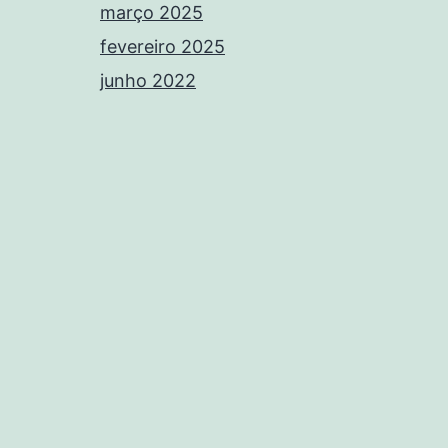
março 2025
fevereiro 2025
junho 2022