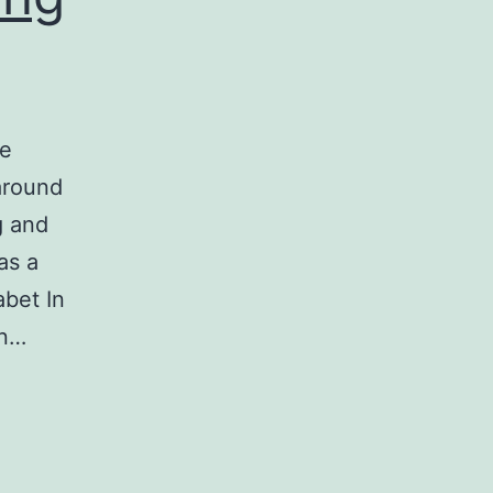
ne
 around
g and
as a
abet In
in…