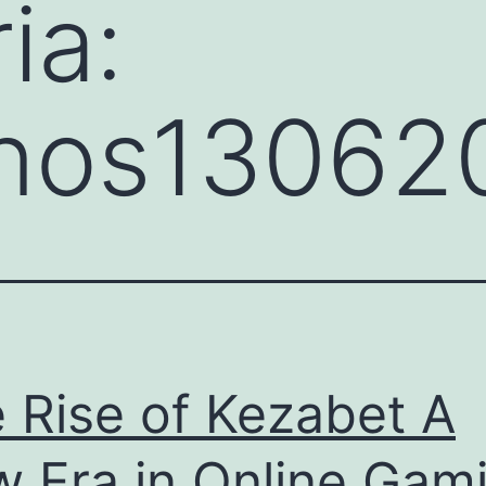
ia:
inos13062
 Rise of Kezabet A
 Era in Online Gam