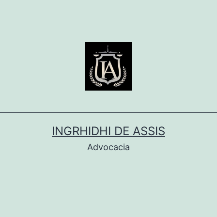
INGRHIDHI DE ASSIS
Advocacia