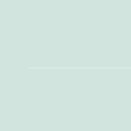
Pular
para
o
conteúdo