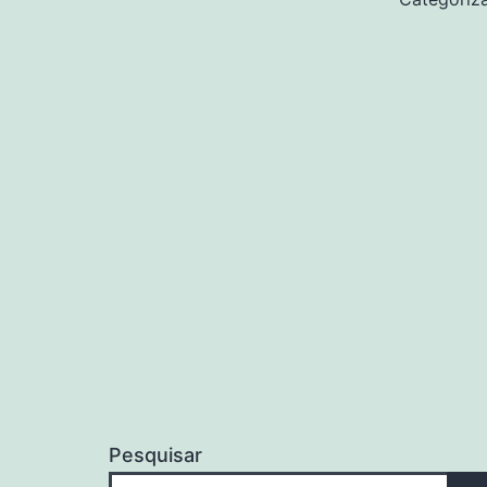
Pesquisar