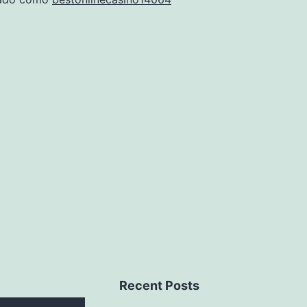
Recent Posts