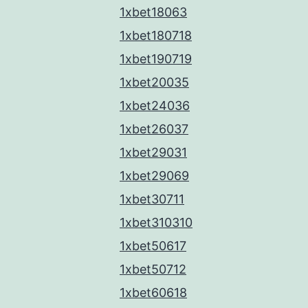
1xbet18063
1xbet180718
1xbet190719
1xbet20035
1xbet24036
1xbet26037
1xbet29031
1xbet29069
1xbet30711
1xbet310310
1xbet50617
1xbet50712
1xbet60618