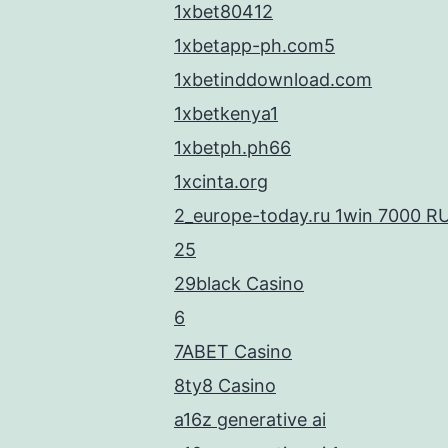
1xbet80412
1xbetapp-ph.com5
1xbetinddownload.com
1xbetkenya1
1xbetph.ph66
1xcinta.org
2_europe-today.ru 1win 7000 R
25
29black Casino
6
7ABET Casino
8ty8 Casino
a16z generative ai