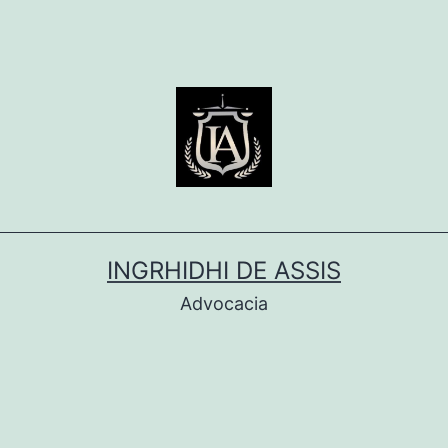
INGRHIDHI DE ASSIS
Advocacia