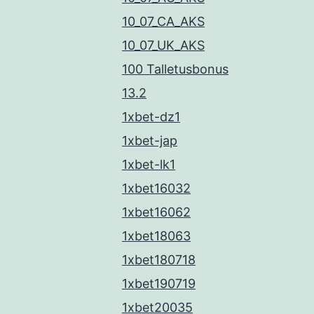
10_07_CA_AKS
10_07_UK_AKS
100 Talletusbonus
13.2
1xbet-dz1
1xbet-jap
1xbet-lk1
1xbet16032
1xbet16062
1xbet18063
1xbet180718
1xbet190719
1xbet20035