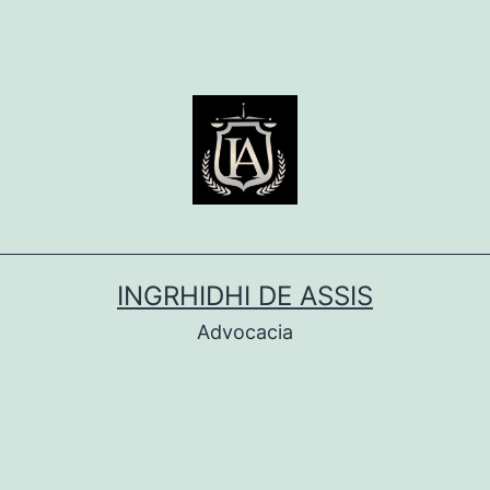
INGRHIDHI DE ASSIS
Advocacia