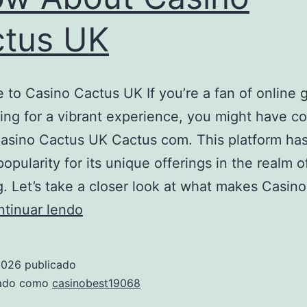
tus UK
to Casino Cactus UK If you’re a fan of online
ing for a vibrant experience, you might have c
asino Cactus UK Cactus com. This platform ha
popularity for its unique offerings in the realm o
. Let’s take a closer look at what makes Casin
Everything
tinuar lendo
You
Need
2026
publicado
to
zado como
casinobest19068
Know