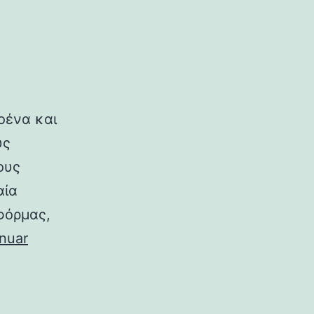
οένα και
υς
ους
αία
φόρμας,
nuar