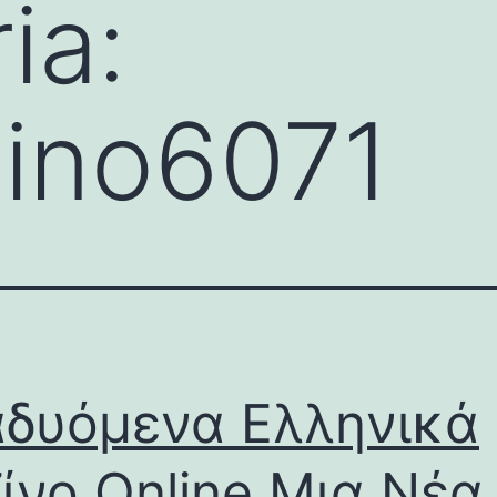
ia:
sino6071
δυόμενα Ελληνικά
ίνο Online Μια Νέα