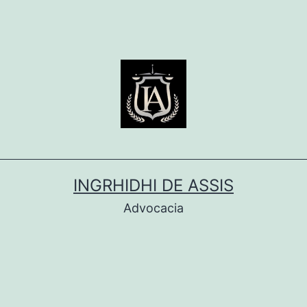
INGRHIDHI DE ASSIS
Advocacia