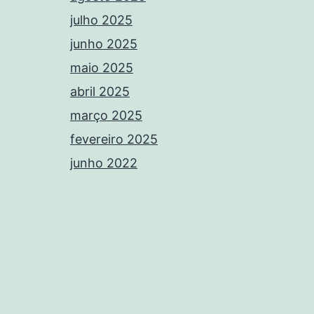
julho 2025
junho 2025
maio 2025
abril 2025
março 2025
fevereiro 2025
junho 2022