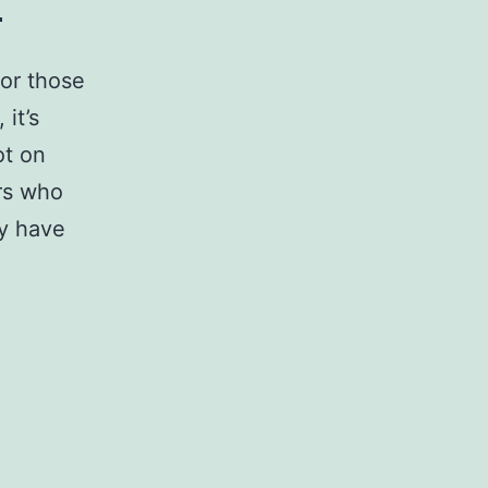
or those
it’s
ot on
ers who
ay have
ing
os
op
208