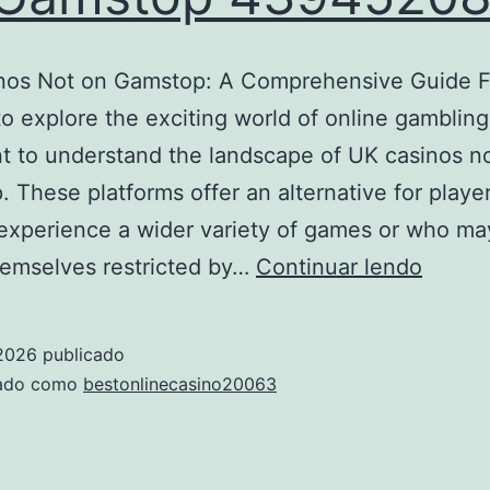
nos Not on Gamstop: A Comprehensive Guide F
to explore the exciting world of online gambling, 
t to understand the landscape of UK casinos n
 These platforms offer an alternative for play
experience a wider variety of games or who m
Explor
hemselves restricted by…
Continuar lendo
UK
Casin
 2026
publicado
Not
zado como
bestonlinecasino20063
on
Gamst
43945