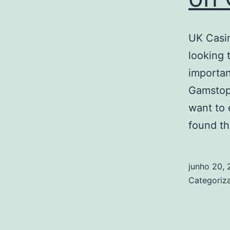
UK Casi
looking 
importan
Gamstop.
want to 
found t
junho 20,
Categori