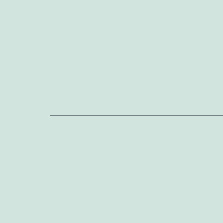
Pular
para
o
conteúdo