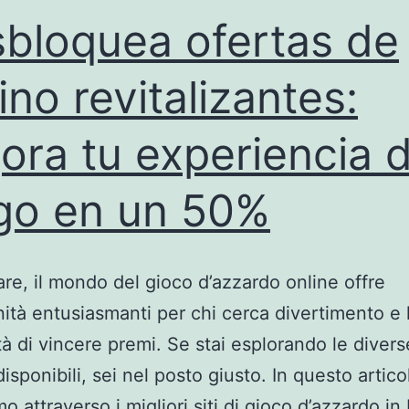
bloquea ofertas de
ino revitalizantes:
ora tu experiencia 
go en un 50%
iare, il mondo del gioco d’azzardo online offre
ità entusiasmanti per chi cerca divertimento e 
ità di vincere premi. Se stai esplorando le divers
isponibili, sei nel posto giusto. In questo articol
 attraverso i migliori siti di gioco d’azzardo in I