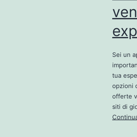
ven
exp
Sei un a
importan
tua espe
opzioni d
offerte 
siti di g
Continu