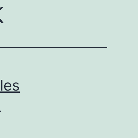
k
les
u