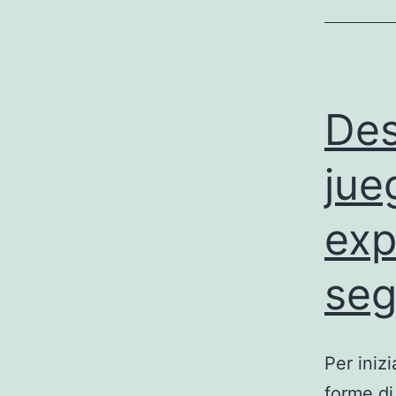
Des
jue
exp
seg
Per iniz
forme di 