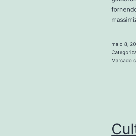
fornendo
massimi
maio 8, 2
Categori
Marcado 
Cul