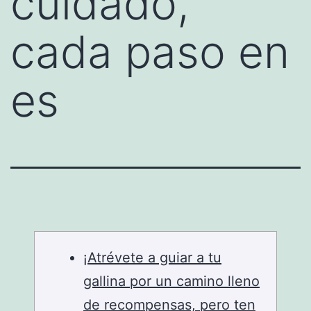
cuidado,
cada paso en
es
¡Atrévete a guiar a tu
gallina por un camino lleno
de recompensas, pero ten