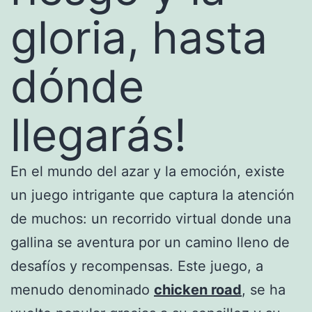
gloria, hasta
dónde
llegarás!
En el mundo del azar y la emoción, existe
un juego intrigante que captura la atención
de muchos: un recorrido virtual donde una
gallina se aventura por un camino lleno de
desafíos y recompensas. Este juego, a
menudo denominado
chicken road
, se ha