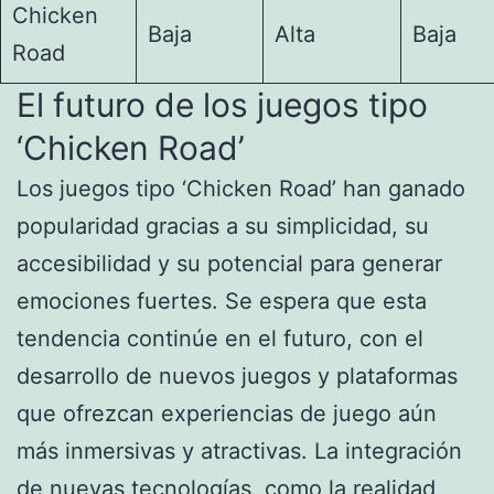
Chicken
Baja
Alta
Baja
Road
El futuro de los juegos tipo
‘Chicken Road’
Los juegos tipo ‘Chicken Road’ han ganado
popularidad gracias a su simplicidad, su
accesibilidad y su potencial para generar
emociones fuertes. Se espera que esta
tendencia continúe en el futuro, con el
desarrollo de nuevos juegos y plataformas
que ofrezcan experiencias de juego aún
más inmersivas y atractivas. La integración
de nuevas tecnologías, como la realidad