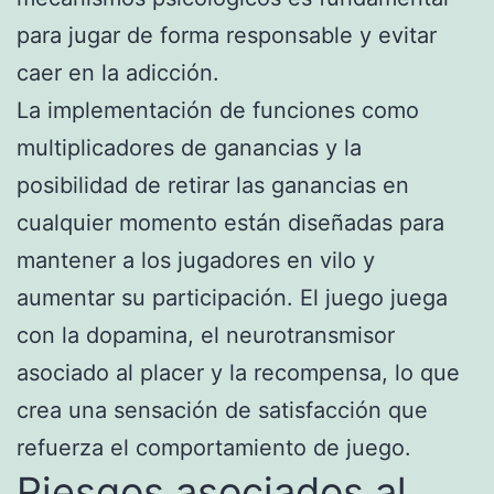
para jugar de forma responsable y evitar
caer en la adicción.
La implementación de funciones como
multiplicadores de ganancias y la
posibilidad de retirar las ganancias en
cualquier momento están diseñadas para
mantener a los jugadores en vilo y
aumentar su participación. El juego juega
con la dopamina, el neurotransmisor
asociado al placer y la recompensa, lo que
crea una sensación de satisfacción que
refuerza el comportamiento de juego.
Riesgos asociados al