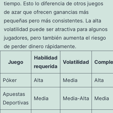
tiempo. Esto lo diferencia de otros juegos
de azar que ofrecen ganancias más
pequeñas pero más consistentes. La alta
volatilidad puede ser atractiva para algunos
jugadores, pero también aumenta el riesgo
de perder dinero rápidamente.
Habilidad
Juego
Volatilidad
Comple
requerida
Póker
Alta
Media
Alta
Apuestas
Media
Media-Alta
Media
Deportivas