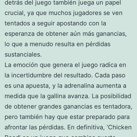
detrás del juego también juega un papel
crucial, ya que muchos jugadores se ven
tentados a seguir apostando con la
esperanza de obtener aún más ganancias,
lo que a menudo resulta en pérdidas
sustanciales.
La emoción que genera el juego radica en
la incertidumbre del resultado. Cada paso
es una apuesta, y la adrenalina aumenta a
medida que la gallina avanza. La posibilidad
de obtener grandes ganancias es tentadora,
pero también hay que estar preparado para
afrontar las pérdidas. En definitiva, ‘Chicken