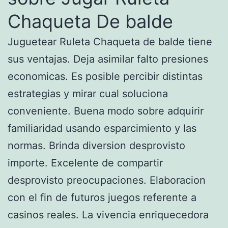
Chaqueta De balde
Juguetear Ruleta Chaqueta de balde tiene
sus ventajas. Deja asimilar falto presiones
economicas. Es posible percibir distintas
estrategias y mirar cual soluciona
conveniente. Buena modo sobre adquirir
familiaridad usando esparcimiento y las
normas. Brinda diversion desprovisto
importe. Excelente de compartir
desprovisto preocupaciones. Elaboracion
con el fin de futuros juegos referente a
casinos reales. La vivencia enriquecedora