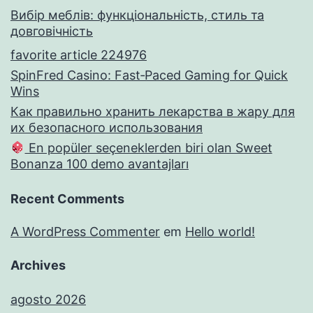
Вибір меблів: функціональність, стиль та
довговічність
favorite article 224976
SpinFred Casino: Fast‑Paced Gaming for Quick
Wins
Как правильно хранить лекарства в жару для
их безопасного использования
En popüler seçeneklerden biri olan Sweet
Bonanza 100 demo avantajları
Recent Comments
A WordPress Commenter
em
Hello world!
Archives
agosto 2026