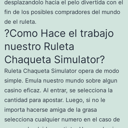
desplazandolo hacia el pelo divertida con el
fin de los posibles compradores del mundo
de el ruleta.
?Como Hace el trabajo
nuestro Ruleta
Chaqueta Simulator?
Ruleta Chaqueta Simulator opera de modo
simple. Emula nuestro mundo sobre algun
casino eficaz. Al entrar, se selecciona la
cantidad para apostar. Luego, si no le
importa hacerse amiga de la grasa
selecciona cualquier numero en el caso de