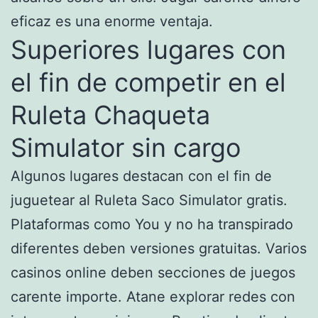
eficaz es una enorme ventaja.
Superiores lugares con
el fin de competir en el
Ruleta Chaqueta
Simulator sin cargo
Algunos lugares destacan con el fin de
juguetear al Ruleta Saco Simulator gratis.
Plataformas como You y no ha transpirado
diferentes deben versiones gratuitas. Varios
casinos online deben secciones de juegos
carente importe. Atane explorar redes con