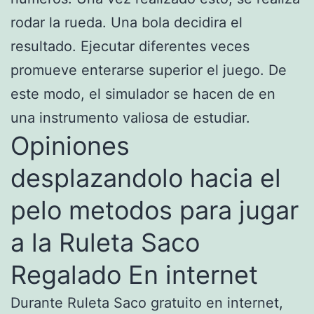
rodar la rueda. Una bola decidira el
resultado. Ejecutar diferentes veces
promueve enterarse superior el juego. De
este modo, el simulador se hacen de en
una instrumento valiosa de estudiar.
Opiniones
desplazandolo hacia el
pelo metodos para jugar
a la Ruleta Saco
Regalado En internet
Durante Ruleta Saco gratuito en internet,