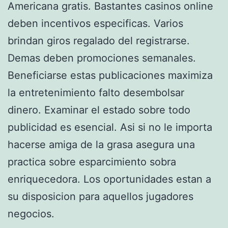
Americana gratis. Bastantes casinos online
deben incentivos especificas. Varios
brindan giros regalado del registrarse.
Demas deben promociones semanales.
Beneficiarse estas publicaciones maximiza
la entretenimiento falto desembolsar
dinero. Examinar el estado sobre todo
publicidad es esencial. Asi si no le importa
hacerse amiga de la grasa asegura una
practica sobre esparcimiento sobra
enriquecedora. Los oportunidades estan a
su disposicion para aquellos jugadores
negocios.