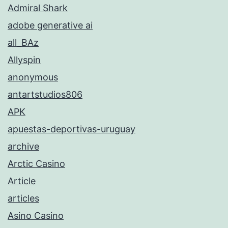
Admiral Shark
adobe generative ai
all_BAz
Allyspin
anonymous
antartstudios806
APK
apuestas-deportivas-uruguay
archive
Arctic Casino
Article
articles
Asino Casino