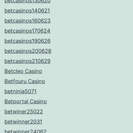
betcasinos130620
betcasinos140621
betcasinos160623
betcasinos170624
betcasinos190626
betcasinos200628
betcasinos210629
Betcleo Casino
Betfouru Casino
betninja5071
Betportal Casino
betwiner25022
betwinner2031
betwinner24062