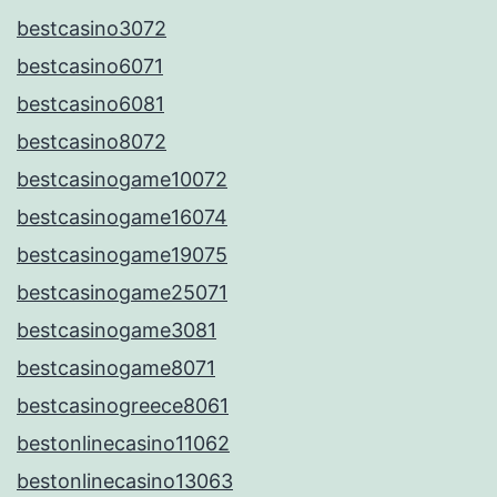
bestcasino3072
bestcasino6071
bestcasino6081
bestcasino8072
bestcasinogame10072
bestcasinogame16074
bestcasinogame19075
bestcasinogame25071
bestcasinogame3081
bestcasinogame8071
bestcasinogreece8061
bestonlinecasino11062
bestonlinecasino13063