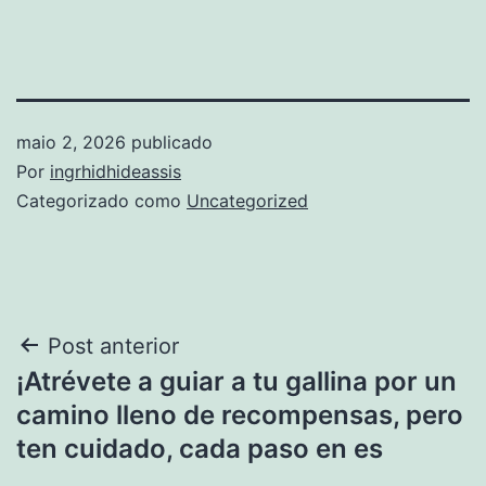
maio 2, 2026
publicado
Por
ingrhidhideassis
Categorizado como
Uncategorized
Navegação
Post anterior
¡Atrévete a guiar a tu gallina por un
de
camino lleno de recompensas, pero
Post
ten cuidado, cada paso en es