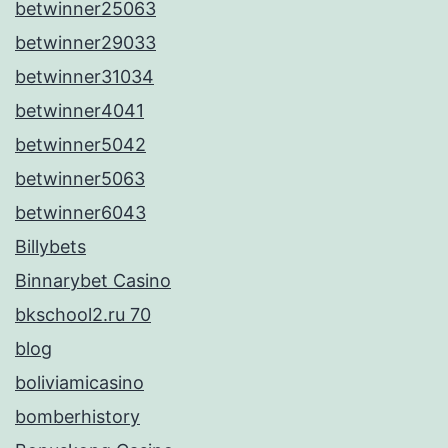
betwinner25063
betwinner29033
betwinner31034
betwinner4041
betwinner5042
betwinner5063
betwinner6043
Billybets
Binnarybet Casino
bkschool2.ru 70
blog
boliviamicasino
bomberhistory