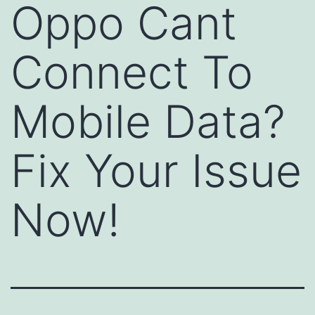
Oppo Cant
Connect To
Mobile Data?
Fix Your Issue
Now!