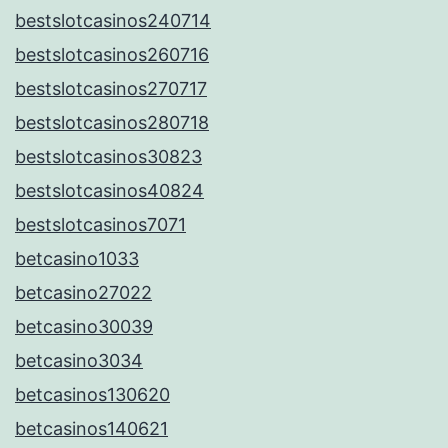
bestslotcasinos240714
bestslotcasinos260716
bestslotcasinos270717
bestslotcasinos280718
bestslotcasinos30823
bestslotcasinos40824
bestslotcasinos7071
betcasino1033
betcasino27022
betcasino30039
betcasino3034
betcasinos130620
betcasinos140621