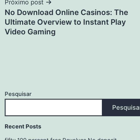
Próximo post
No Download Online Casinos: The
Ultimate Overview to Instant Play
Video Gaming
Pesquisar
Pesquisa
Recent Posts