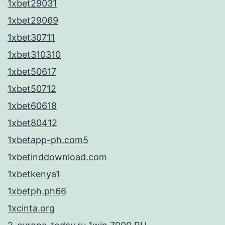
1xbet29031
1xbet29069
1xbet30711
1xbet310310
1xbet50617
1xbet50712
1xbet60618
1xbet80412
1xbetapp-ph.com5
1xbetinddownload.com
1xbetkenya1
1xbetph.ph66
1xcinta.org