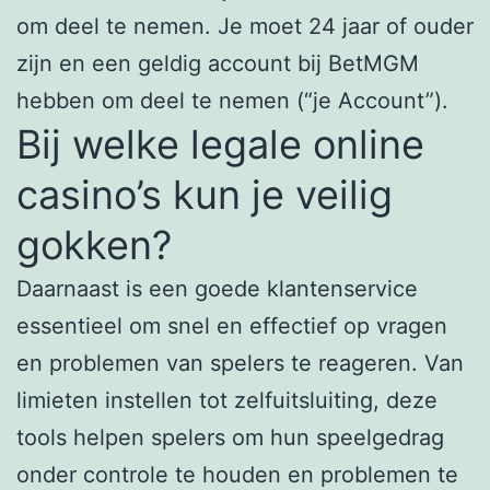
om deel te nemen. Je moet 24 jaar of ouder
zijn en een geldig account bij BetMGM
hebben om deel te nemen (“je Account”).
Bij welke legale online
casino’s kun je veilig
gokken?
Daarnaast is een goede klantenservice
essentieel om snel en effectief op vragen
en problemen van spelers te reageren. Van
limieten instellen tot zelfuitsluiting, deze
tools helpen spelers om hun speelgedrag
onder controle te houden en problemen te