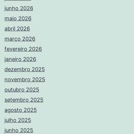
junho 2026
maio 2026
abril 2026
março 2026
fevereiro 2026
janeiro 2026
dezembro 2025
novembro 2025
outubro 2025
setembro 2025
agosto 2025
julho 2025
junho 2025