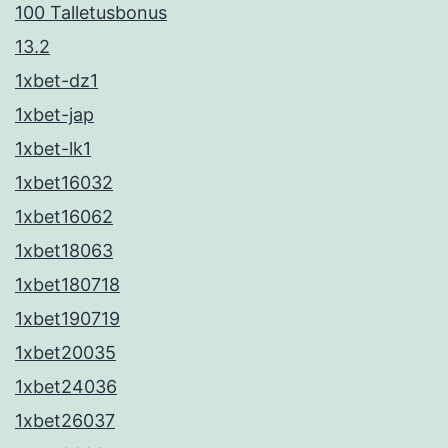
100 Talletusbonus
13.2
1xbet-dz1
1xbet-jap
1xbet-lk1
1xbet16032
1xbet16062
1xbet18063
1xbet180718
1xbet190719
1xbet20035
1xbet24036
1xbet26037