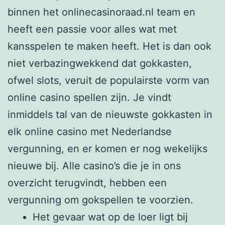
binnen het onlinecasinoraad.nl team en
heeft een passie voor alles wat met
kansspelen te maken heeft. Het is dan ook
niet verbazingwekkend dat gokkasten,
ofwel slots, veruit de populairste vorm van
online casino spellen zijn. Je vindt
inmiddels tal van de nieuwste gokkasten in
elk online casino met Nederlandse
vergunning, en er komen er nog wekelijks
nieuwe bij. Alle casino’s die je in ons
overzicht terugvindt, hebben een
vergunning om gokspellen te voorzien.
Het gevaar wat op de loer ligt bij