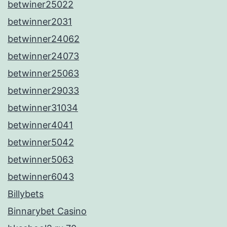
betwiner25022
betwinner2031
betwinner24062
betwinner24073
betwinner25063
betwinner29033
betwinner31034
betwinner4041
betwinner5042
betwinner5063
betwinner6043
Billybets
Binnarybet Casino