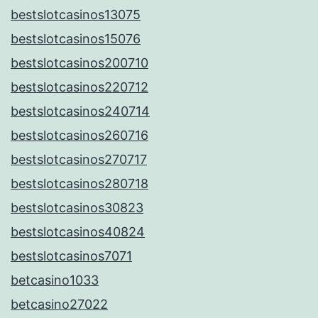
bestslotcasinos13075
bestslotcasinos15076
bestslotcasinos200710
bestslotcasinos220712
bestslotcasinos240714
bestslotcasinos260716
bestslotcasinos270717
bestslotcasinos280718
bestslotcasinos30823
bestslotcasinos40824
bestslotcasinos7071
betcasino1033
betcasino27022