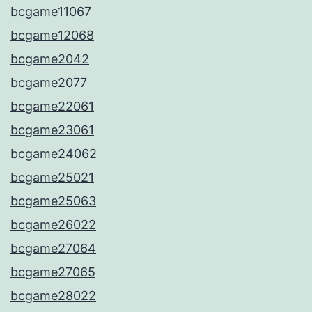
bcgame11067
bcgame12068
bcgame2042
bcgame2077
bcgame22061
bcgame23061
bcgame24062
bcgame25021
bcgame25063
bcgame26022
bcgame27064
bcgame27065
bcgame28022