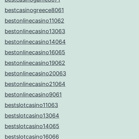
bestcasinogreece8061
bestonlinecasino11062
bestonlinecasino13063
bestonlinecasino14064
bestonlinecasino16065
bestonlinecasino19062
bestonlinecasino20063
bestonlinecasino21064
bestonlinecasino9061
bestslotcasino11063
bestslotcasino13064
bestslotcasino14065
bestslotcasino16066