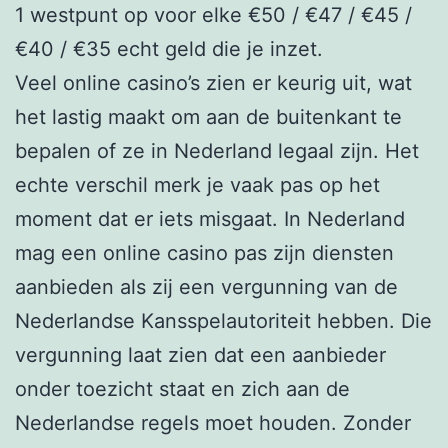
1 westpunt op voor elke €50 / €47 / €45 /
€40 / €35 echt geld die je inzet.
Veel online casino’s zien er keurig uit, wat
het lastig maakt om aan de buitenkant te
bepalen of ze in Nederland legaal zijn. Het
echte verschil merk je vaak pas op het
moment dat er iets misgaat. In Nederland
mag een online casino pas zijn diensten
aanbieden als zij een vergunning van de
Nederlandse Kansspelautoriteit hebben. Die
vergunning laat zien dat een aanbieder
onder toezicht staat en zich aan de
Nederlandse regels moet houden. Zonder