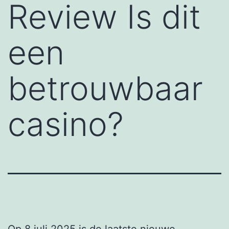
Review Is dit
een
betrouwbaar
casino?
Op 8 juli 2025 is de laatste nieuwe