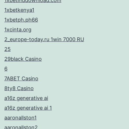
1xbetinddownload.com
1xbetkenya1
1xbetph.ph66
1xcinta.org
2_europe-today.ru 1win 7000 RU
25
29black Casino
6
7ABET Casino
8ty8 Casino
a16z generative ai
a16z generative ai 1
aaronallston1
aaronallston2