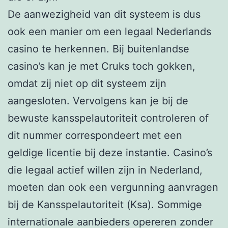
De aanwezigheid van dit systeem is dus
ook een manier om een legaal Nederlands
casino te herkennen. Bij buitenlandse
casino’s kan je met Cruks toch gokken,
omdat zij niet op dit systeem zijn
aangesloten. Vervolgens kan je bij de
bewuste kansspelautoriteit controleren of
dit nummer correspondeert met een
geldige licentie bij deze instantie. Casino’s
die legaal actief willen zijn in Nederland,
moeten dan ook een vergunning aanvragen
bij de Kansspelautoriteit (Ksa). Sommige
internationale aanbieders opereren zonder