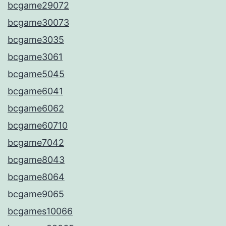
bcgame29072
bcgame30073
bcgame3035
bcgame3061
bcgame5045
bcgame6041
bcgame6062
bcgame60710
bcgame7042
bcgame8043
bcgame8064
bcgame9065
bcgames10066