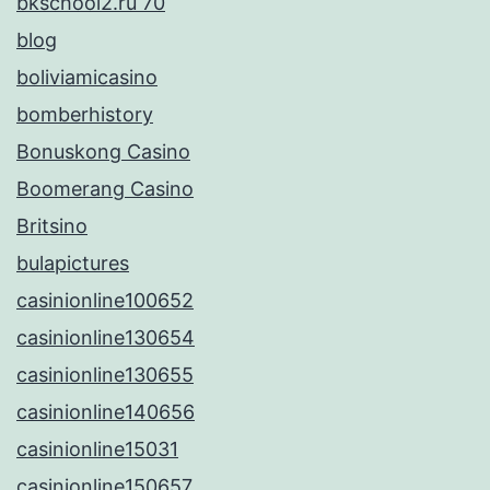
bkschool2.ru 70
blog
boliviamicasino
bomberhistory
Bonuskong Casino
Boomerang Casino
Britsino
bulapictures
casinionline100652
casinionline130654
casinionline130655
casinionline140656
casinionline15031
casinionline150657