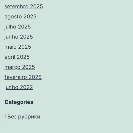
setembro 2025
agosto 2025
julho 2025
junho 2025
maio 2025
abril 2025
março 2025
fevereiro 2025
junho 2022
Categories
! Без рубрики
1