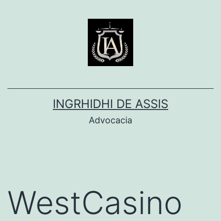
Pular
para
o
conteúdo
INGRHIDHI DE ASSIS
Advocacia
WestCasino