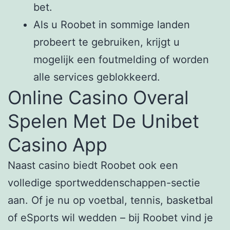
bet.
Als u Roobet in sommige landen
probeert te gebruiken, krijgt u
mogelijk een foutmelding of worden
alle services geblokkeerd.
Online Casino Overal
Spelen Met De Unibet
Casino App
Naast casino biedt Roobet ook een
volledige sportweddenschappen-sectie
aan. Of je nu op voetbal, tennis, basketbal
of eSports wil wedden – bij Roobet vind je