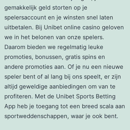
gemakkelijk geld storten op je
spelersaccount en je winsten snel laten
uitbetalen. Bij Unibet online casino geloven
we in het belonen van onze spelers.
Daarom bieden we regelmatig leuke
promoties, bonussen, gratis spins en
andere promoties aan. Of je nu een nieuwe
speler bent of al lang bij ons speelt, er zijn
altijd geweldige aanbiedingen om van te
profiteren. Met de Unibet Sports Betting
App heb je toegang tot een breed scala aan
sportweddenschappen, waar je ook bent.