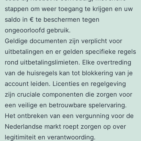
stappen om weer toegang te krijgen en uw
saldo in € te beschermen tegen
ongeoorloofd gebruik.
Geldige documenten zijn verplicht voor
uitbetalingen en er gelden specifieke regels
rond uitbetalingslimieten. Elke overtreding
van de huisregels kan tot blokkering van je
account leiden. Licenties en regelgeving
zijn cruciale componenten die zorgen voor
een veilige en betrouwbare spelervaring.
Het ontbreken van een vergunning voor de
Nederlandse markt roept zorgen op over
legitimiteit en verantwoording.