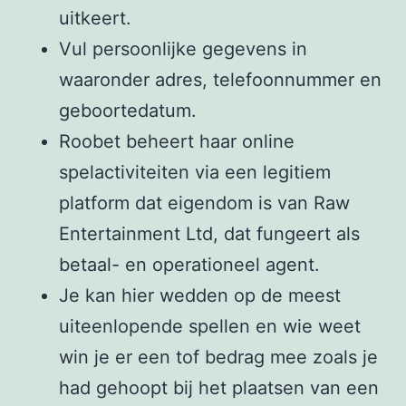
uitkeert.
Vul persoonlijke gegevens in
waaronder adres, telefoonnummer en
geboortedatum.
Roobet beheert haar online
spelactiviteiten via een legitiem
platform dat eigendom is van Raw
Entertainment Ltd, dat fungeert als
betaal- en operationeel agent.
Je kan hier wedden op de meest
uiteenlopende spellen en wie weet
win je er een tof bedrag mee zoals je
had gehoopt bij het plaatsen van een