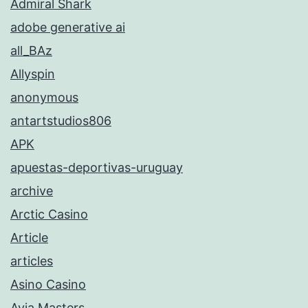
Admiral Shark
adobe generative ai
all_BAz
Allyspin
anonymous
antartstudios806
APK
apuestas-deportivas-uruguay
archive
Arctic Casino
Article
articles
Asino Casino
Avia Masters