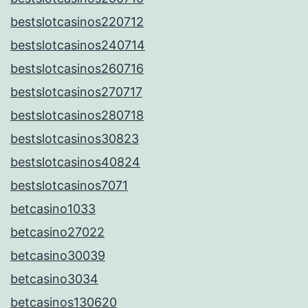
bestslotcasinos220712
bestslotcasinos240714
bestslotcasinos260716
bestslotcasinos270717
bestslotcasinos280718
bestslotcasinos30823
bestslotcasinos40824
bestslotcasinos7071
betcasino1033
betcasino27022
betcasino30039
betcasino3034
betcasinos130620