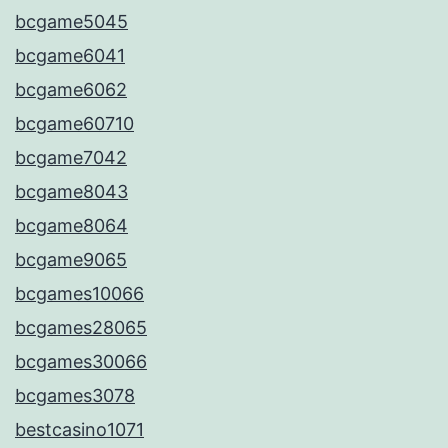
bcgame5045
bcgame6041
bcgame6062
bcgame60710
bcgame7042
bcgame8043
bcgame8064
bcgame9065
bcgames10066
bcgames28065
bcgames30066
bcgames3078
bestcasino1071