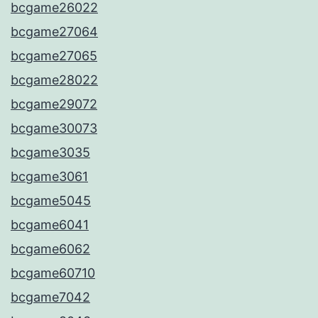
bcgame26022
bcgame27064
bcgame27065
bcgame28022
bcgame29072
bcgame30073
bcgame3035
bcgame3061
bcgame5045
bcgame6041
bcgame6062
bcgame60710
bcgame7042