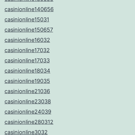
casinionline140656
casinionline15031
casinionline150657
casinionline16032
casinionline17032
casinionline17033
casinionline18034
casinionline19035
casinionline21036
casinionline23038
casinionline24039
casinionline280312
casinionline3032