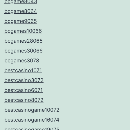
bcgame8043
bcgame8064
bcgame9065
bcgames10066
bcgames28065
bcgames30066
bcgames3078
bestcasino1071
bestcasino3072
bestcasino6071
bestcasino8072
bestcasinogame10072
bestcasinogame16074
bestcasinogame19075