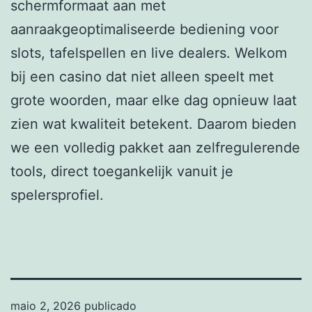
schermformaat aan met
aanraakgeoptimaliseerde bediening voor
slots, tafelspellen en live dealers. Welkom
bij een casino dat niet alleen speelt met
grote woorden, maar elke dag opnieuw laat
zien wat kwaliteit betekent. Daarom bieden
we een volledig pakket aan zelfregulerende
tools, direct toegankelijk vanuit je
spelersprofiel.
maio 2, 2026
publicado