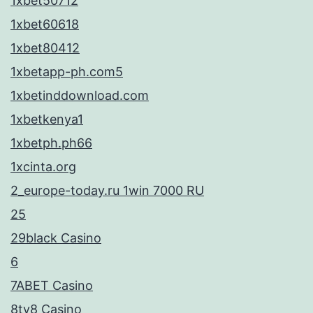
1xbet50712
1xbet60618
1xbet80412
1xbetapp-ph.com5
1xbetinddownload.com
1xbetkenya1
1xbetph.ph66
1xcinta.org
2_europe-today.ru 1win 7000 RU
25
29black Casino
6
7ABET Casino
8ty8 Casino