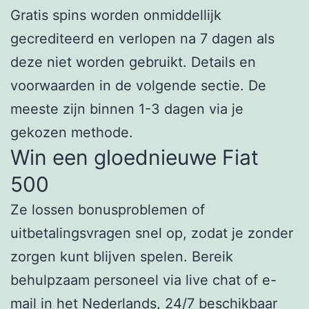
Gratis spins worden onmiddellijk
gecrediteerd en verlopen na 7 dagen als
deze niet worden gebruikt. Details en
voorwaarden in de volgende sectie. De
meeste zijn binnen 1-3 dagen via je
gekozen methode.
Win een gloednieuwe Fiat
500
Ze lossen bonusproblemen of
uitbetalingsvragen snel op, zodat je zonder
zorgen kunt blijven spelen. Bereik
behulpzaam personeel via live chat of e-
mail in het Nederlands, 24/7 beschikbaar