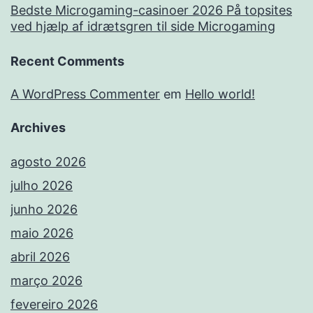
Bedste Microgaming-casinoer 2026 På topsites
ved hjælp af idrætsgren til side Microgaming
Recent Comments
A WordPress Commenter
em
Hello world!
Archives
agosto 2026
julho 2026
junho 2026
maio 2026
abril 2026
março 2026
fevereiro 2026