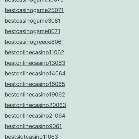
bestcasinogame25071
bestcasinogame3081
bestcasinogame8071
bestcasinogreece8061
bestonlinecasino11062
bestonlinecasino13063
bestonlinecasino14064
bestonlinecasino16065
bestonlinecasino19062
bestonlinecasino20063
bestonlinecasino21064
bestonlinecasino9061
bestslotcasino11063