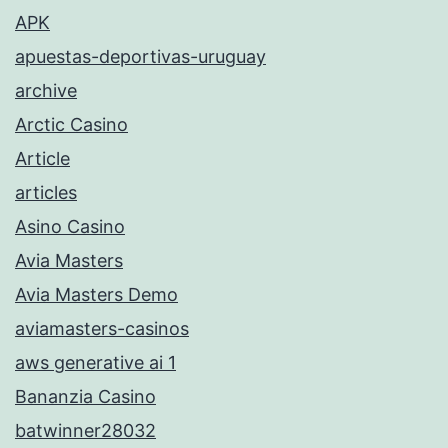
APK
apuestas-deportivas-uruguay
archive
Arctic Casino
Article
articles
Asino Casino
Avia Masters
Avia Masters Demo
aviamasters-casinos
aws generative ai 1
Bananzia Casino
batwinner28032