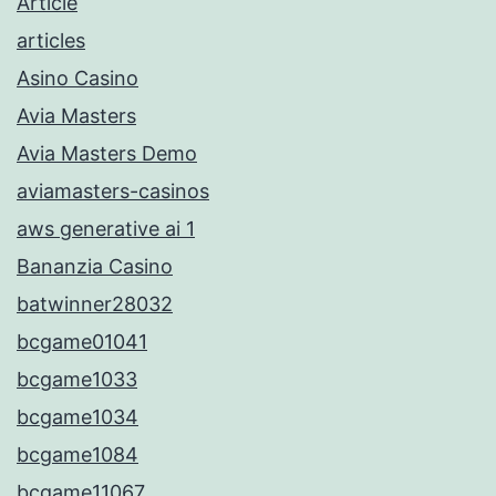
Article
articles
Asino Casino
Avia Masters
Avia Masters Demo
aviamasters-casinos
aws generative ai 1
Bananzia Casino
batwinner28032
bcgame01041
bcgame1033
bcgame1034
bcgame1084
bcgame11067