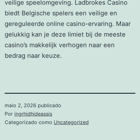
veilige speelomgeving. Ladbrokes Casino
biedt Belgische spelers een veilige en
gereguleerde online casino-ervaring. Maar
gelukkig kan je deze limiet bij de meeste
casino’s makkelijk verhogen naar een
bedrag naar keuze.
maio 2, 2026
publicado
Por
ingrhidhideassis
Categorizado como
Uncategorized