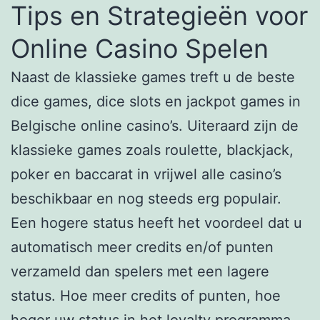
Tips en Strategieën voor
Online Casino Spelen
Naast de klassieke games treft u de beste
dice games, dice slots en jackpot games in
Belgische online casino’s. Uiteraard zijn de
klassieke games zoals roulette, blackjack,
poker en baccarat in vrijwel alle casino’s
beschikbaar en nog steeds erg populair.
Een hogere status heeft het voordeel dat u
automatisch meer credits en/of punten
verzameld dan spelers met een lagere
status. Hoe meer credits of punten, hoe
hoger uw status in het loyalty programma.