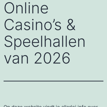
Online
Casino’s &
Speelhallen
van 2026
Op deze website vindt je allerlei info over