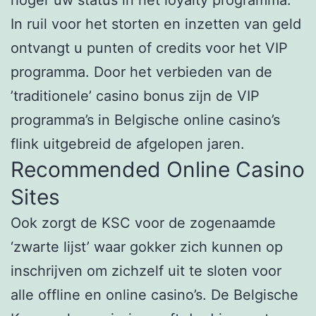
In ruil voor het storten en inzetten van geld
ontvangt u punten of credits voor het VIP
programma. Door het verbieden van de
’traditionele’ casino bonus zijn de VIP
programma’s in Belgische online casino’s
flink uitgebreid de afgelopen jaren.
Recommended Online Casino
Sites
Ook zorgt de KSC voor de zogenaamde
‘zwarte lijst’ waar gokker zich kunnen op
inschrijven om zichzelf uit te sloten voor
alle offline en online casino’s. De Belgische