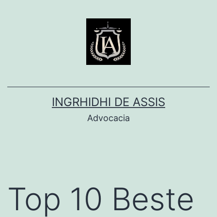
Pular
para
o
conteúdo
INGRHIDHI DE ASSIS
Advocacia
Top 10 Beste