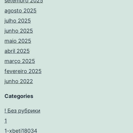
setembro 2025
agosto 2025
julho 2025
junho 2025
maio 2025
abril 2025
março 2025
fevereiro 2025
junho 2022
Categories
! Без рубрики
1
1-xbeti18034