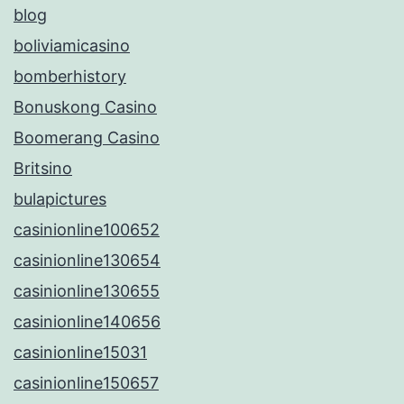
blog
boliviamicasino
bomberhistory
Bonuskong Casino
Boomerang Casino
Britsino
bulapictures
casinionline100652
casinionline130654
casinionline130655
casinionline140656
casinionline15031
casinionline150657