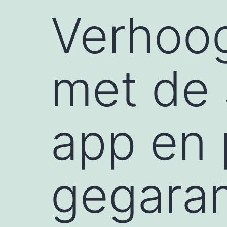
Verhoog
met de 
app en 
gegara