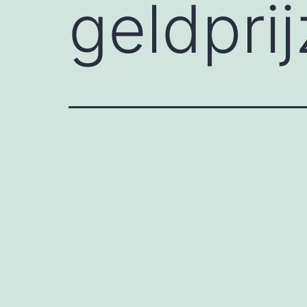
geldprij