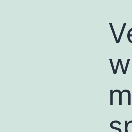
V
w
m
s