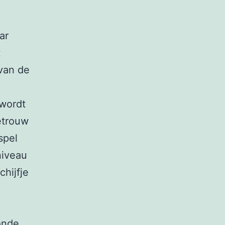
ar
t
 van de
 wordt
etrouw
spel
niveau
chijfje
onde