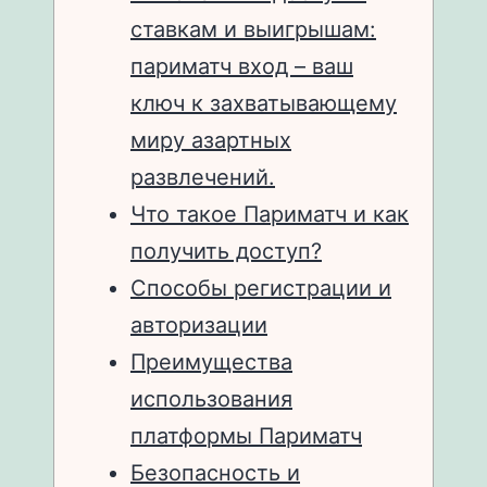
ставкам и выигрышам:
париматч вход – ваш
ключ к захватывающему
миру азартных
развлечений.
Что такое Париматч и как
получить доступ?
Способы регистрации и
авторизации
Преимущества
использования
платформы Париматч
Безопасность и