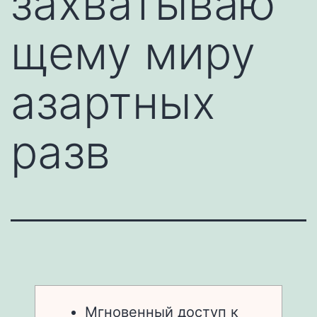
захватываю
щему миру
азартных
разв
Мгновенный доступ к