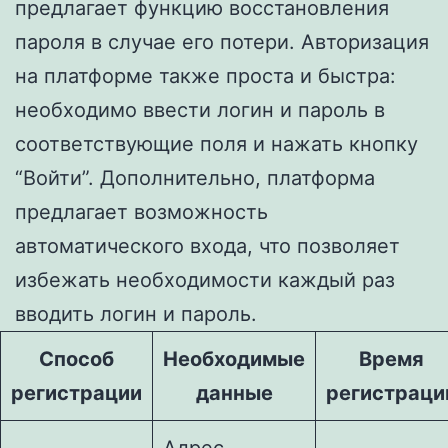
предлагает функцию восстановления
пароля в случае его потери. Авторизация
на платформе также проста и быстра:
необходимо ввести логин и пароль в
соответствующие поля и нажать кнопку
“Войти”. Дополнительно, платформа
предлагает возможность
автоматического входа, что позволяет
избежать необходимости каждый раз
вводить логин и пароль.
Способ
Необходимые
Время
регистрации
данные
регистраци
Адрес