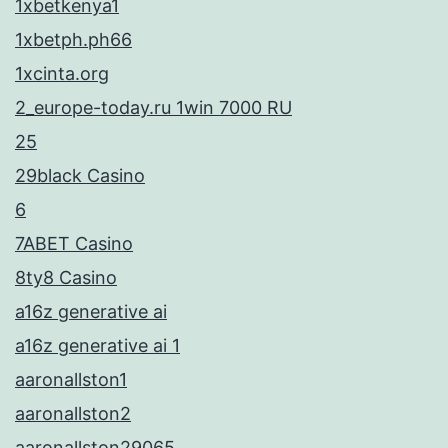
1xbetkenya1
1xbetph.ph66
1xcinta.org
2_europe-today.ru 1win 7000 RU
25
29black Casino
6
7ABET Casino
8ty8 Casino
a16z generative ai
a16z generative ai 1
aaronallston1
aaronallston2
aaronallston29065