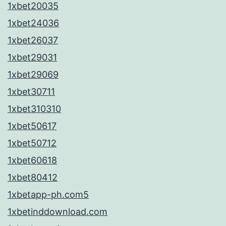
1xbet20035
1xbet24036
1xbet26037
1xbet29031
1xbet29069
1xbet30711
1xbet310310
1xbet50617
1xbet50712
1xbet60618
1xbet80412
1xbetapp-ph.com5
1xbetinddownload.com