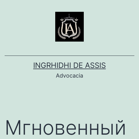
Pular
para
o
conteúdo
INGRHIDHI DE ASSIS
Advocacia
Мгновенный