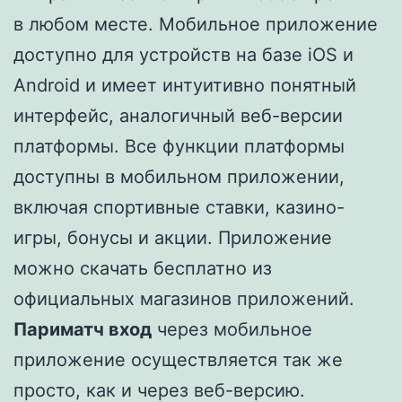
в любом месте. Мобильное приложение
доступно для устройств на базе iOS и
Android и имеет интуитивно понятный
интерфейс, аналогичный веб-версии
платформы. Все функции платформы
доступны в мобильном приложении,
включая спортивные ставки, казино-
игры, бонусы и акции. Приложение
можно скачать бесплатно из
официальных магазинов приложений.
Париматч вход
через мобильное
приложение осуществляется так же
просто, как и через веб-версию.