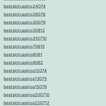
bestslotcasino24074
bestslotcasino26076
bestslotcasino30079
bestslotcasino30812
bestslotcasino310710
bestslotcasino70815
bestslotcasino8061
bestslotcasino9062
bestslotcasinos12074
bestslotcasinos13075
bestslotcasinos15076
bestslotcasinos200710
bestslotcasinos220712