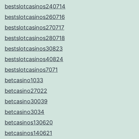
bestslotcasinos240714
bestslotcasinos260716
bestslotcasinos270717
bestslotcasinos280718
bestslotcasinos30823
bestslotcasinos40824
bestslotcasinos7071
betcasino1033
betcasino27022
betcasino30039
betcasino3034
betcasinos130620
betcasinos140621