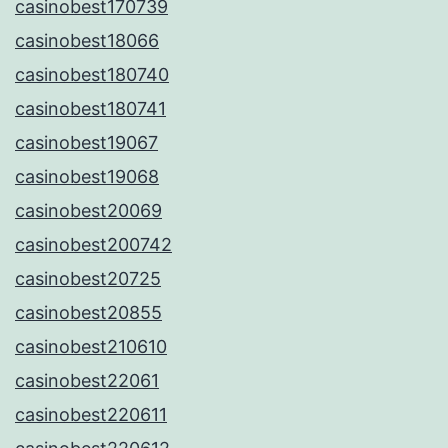
casinobest170739
casinobest18066
casinobest180740
casinobest180741
casinobest19067
casinobest19068
casinobest20069
casinobest200742
casinobest20725
casinobest20855
casinobest210610
casinobest22061
casinobest220611