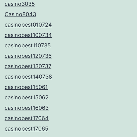
casino3035
Casino8043
casinobest010724
casinobest100734
casinobest110735
casinobest120736
casinobest130737
casinobest140738
casinobest15061
casinobest15062
casinobest16063
casinobest17064
casinobest17065