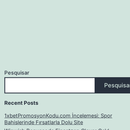
níqueis
online
ao
seu
alcance!
Pesquisar
Pesquisa
Recent Posts
1xbetPromosyonKodu.com İncelemesi: Spor
Bahislerinde Fırsatlarla Dolu Site