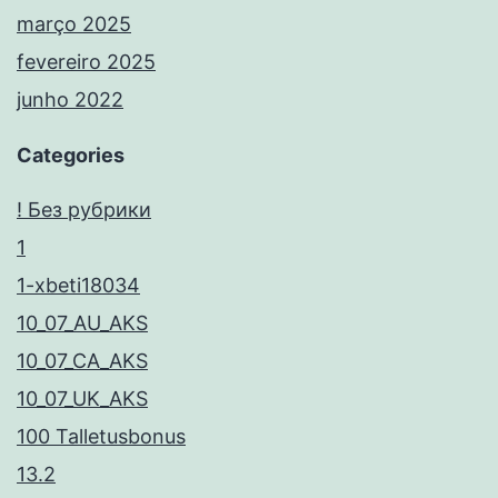
março 2025
fevereiro 2025
junho 2022
Categories
! Без рубрики
1
1-xbeti18034
10_07_AU_AKS
10_07_CA_AKS
10_07_UK_AKS
100 Talletusbonus
13.2