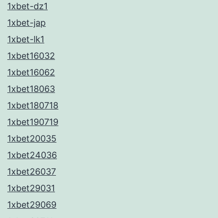
1xbet-dz1
1xbet-jap
1xbet-lk1
1xbet16032
1xbet16062
1xbet18063
1xbet180718
1xbet190719
1xbet20035
1xbet24036
1xbet26037
1xbet29031
1xbet29069