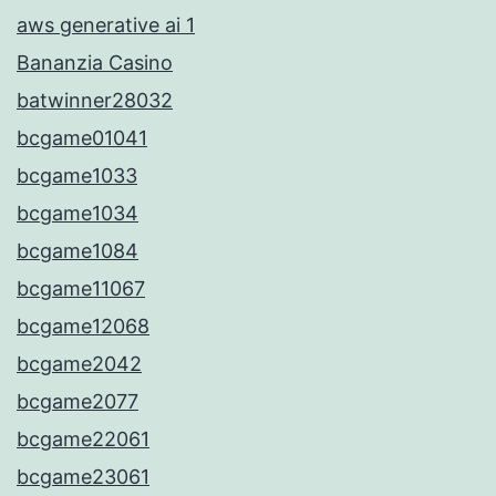
aws generative ai 1
Bananzia Casino
batwinner28032
bcgame01041
bcgame1033
bcgame1034
bcgame1084
bcgame11067
bcgame12068
bcgame2042
bcgame2077
bcgame22061
bcgame23061