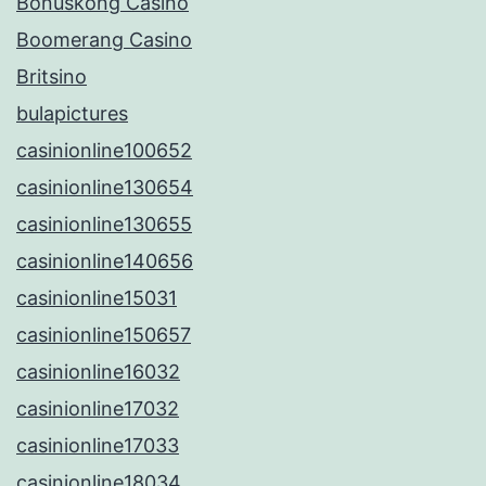
Bonuskong Casino
Boomerang Casino
Britsino
bulapictures
casinionline100652
casinionline130654
casinionline130655
casinionline140656
casinionline15031
casinionline150657
casinionline16032
casinionline17032
casinionline17033
casinionline18034