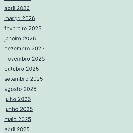
abril 2026
março 2026
fevereiro 2026
janeiro 2026
dezembro 2025
novembro 2025
outubro 2025
setembro 2025
agosto 2025
julho 2025
junho 2025
maio 2025
abril 2025