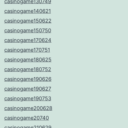
casinogame130749
casinogame140621
casinogame150622
casinogame150750
casinogame170624
casinogame170751
casinogame180625
casinogame180752
casinogame190626
casinogame190627
casinogame190753
casinogame200628
casinogame20740
casinogame210629