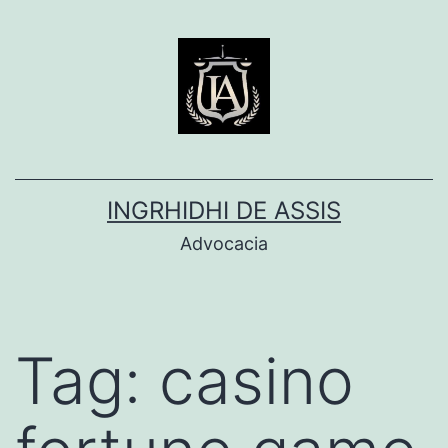
Pular
para
o
conteúdo
INGRHIDHI DE ASSIS
Advocacia
Tag:
casino