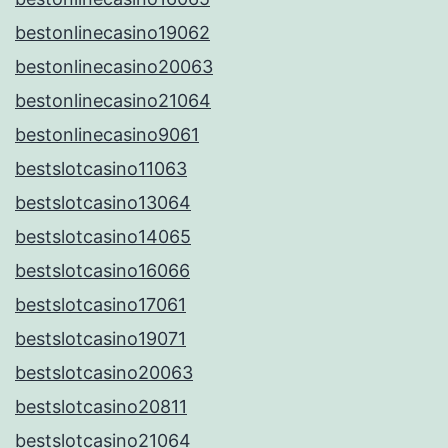
bestonlinecasino19062
bestonlinecasino20063
bestonlinecasino21064
bestonlinecasino9061
bestslotcasino11063
bestslotcasino13064
bestslotcasino14065
bestslotcasino16066
bestslotcasino17061
bestslotcasino19071
bestslotcasino20063
bestslotcasino20811
bestslotcasino21064