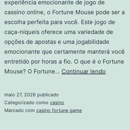
experiência emocionante de jogo de
cassino online, o Fortune Mouse pode ser a
escolha perfeita para você. Este jogo de
caça-níqueis oferece uma variedade de
opções de apostas e uma jogabilidade
emocionante que certamente manterá você
entretido por horas a fio. O que é o Fortune
Fortune
Mouse? O Fortune…
Continuar lendo
Mouse:
A
maio 27, 2026
publicado
emoção
Categorizado como
casino
dos
Marcado com
casino fortune game
caça-