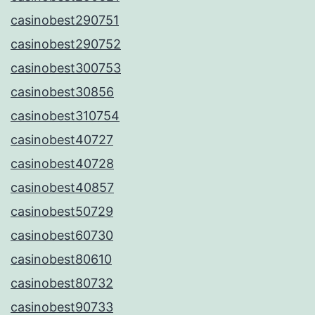
casinobest290751
casinobest290752
casinobest300753
casinobest30856
casinobest310754
casinobest40727
casinobest40728
casinobest40857
casinobest50729
casinobest60730
casinobest80610
casinobest80732
casinobest90733