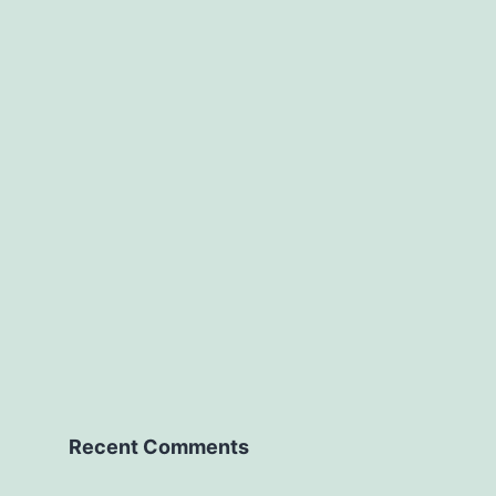
ad
entina
gos
ino
ea!
Recent Comments