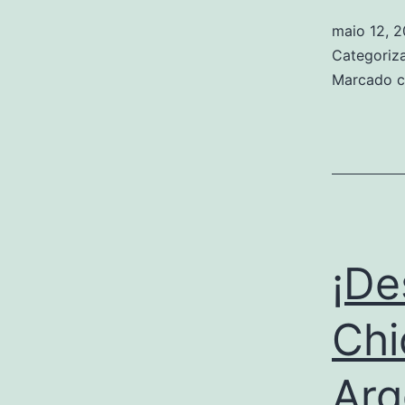
maio 12, 
Categori
Marcado 
¡De
Chi
Arg