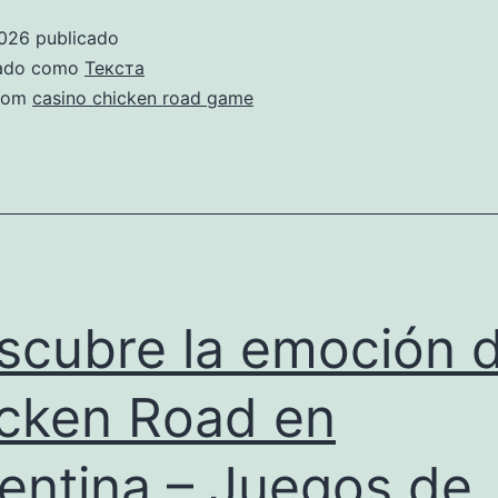
Road
2026
publicado
en
zado como
Текста
Argentina
com
casino chicken road game
y
disfruta
de
la
mejor
experiencia
scubre la emoción 
de
cken Road en
juego
en
entina – Juegos de
línea!