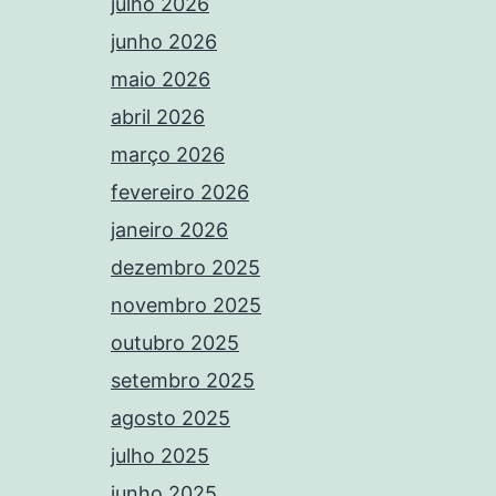
julho 2026
junho 2026
maio 2026
abril 2026
março 2026
fevereiro 2026
janeiro 2026
dezembro 2025
novembro 2025
outubro 2025
setembro 2025
agosto 2025
julho 2025
junho 2025