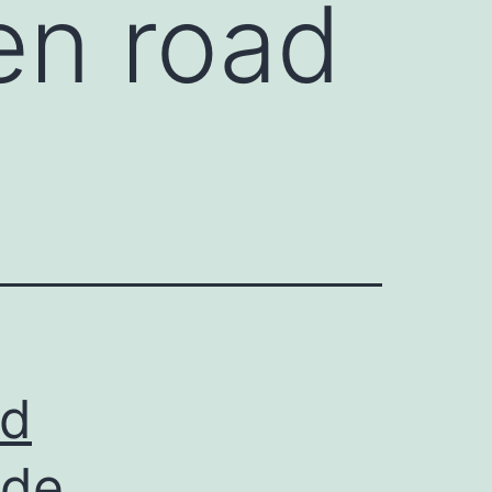
en road
ad
 de