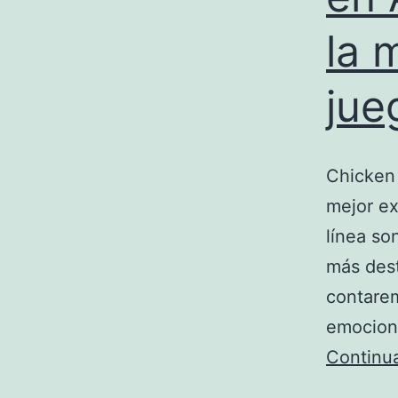
la 
jue
Chicken
mejor ex
línea so
más dest
contarem
emocion
Continu