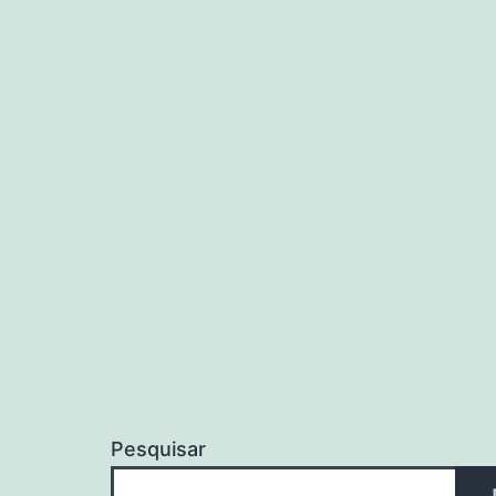
Pesquisar