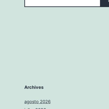
Archives
agosto 2026