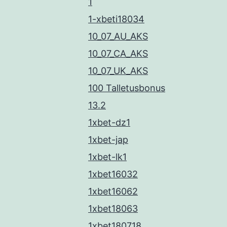
1
1-xbeti18034
10_07_AU_AKS
10_07_CA_AKS
10_07_UK_AKS
100 Talletusbonus
13.2
1xbet-dz1
1xbet-jap
1xbet-lk1
1xbet16032
1xbet16062
1xbet18063
1xbet180718