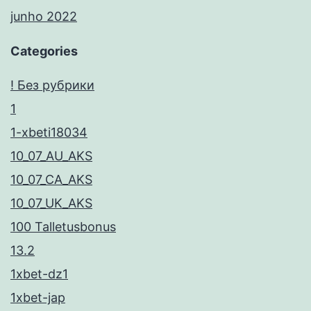
junho 2022
Categories
! Без рубрики
1
1-xbeti18034
10_07_AU_AKS
10_07_CA_AKS
10_07_UK_AKS
100 Talletusbonus
13.2
1xbet-dz1
1xbet-jap