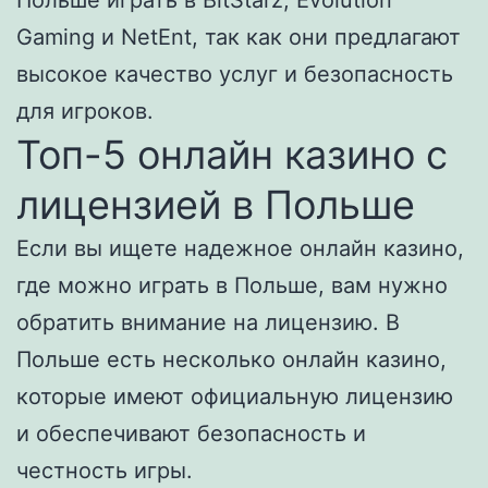
Gaming и NetEnt, так как они предлагают
высокое качество услуг и безопасность
для игроков.
Топ-5 онлайн казино с
лицензией в Польше
Если вы ищете надежное онлайн казино,
где можно играть в Польше, вам нужно
обратить внимание на лицензию. В
Польше есть несколько онлайн казино,
которые имеют официальную лицензию
и обеспечивают безопасность и
честность игры.