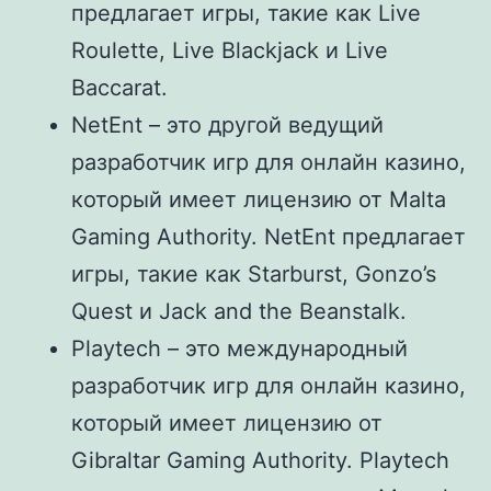
предлагает игры, такие как Live
Roulette, Live Blackjack и Live
Baccarat.
NetEnt – это другой ведущий
разработчик игр для онлайн казино,
который имеет лицензию от Malta
Gaming Authority. NetEnt предлагает
игры, такие как Starburst, Gonzo’s
Quest и Jack and the Beanstalk.
Playtech – это международный
разработчик игр для онлайн казино,
который имеет лицензию от
Gibraltar Gaming Authority. Playtech