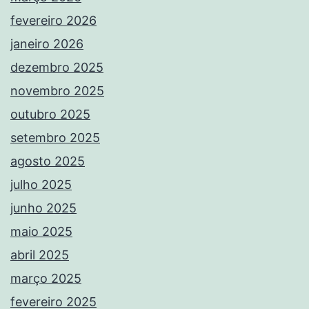
fevereiro 2026
janeiro 2026
dezembro 2025
novembro 2025
outubro 2025
setembro 2025
agosto 2025
julho 2025
junho 2025
maio 2025
abril 2025
março 2025
fevereiro 2025