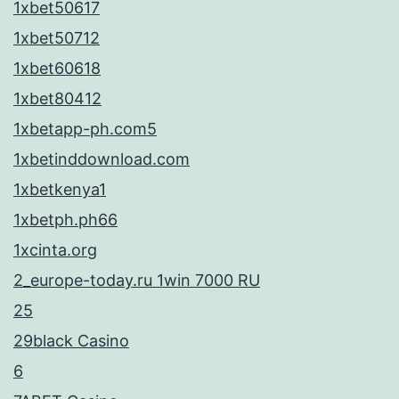
1xbet50617
1xbet50712
1xbet60618
1xbet80412
1xbetapp-ph.com5
1xbetinddownload.com
1xbetkenya1
1xbetph.ph66
1xcinta.org
2_europe-today.ru 1win 7000 RU
25
29black Casino
6