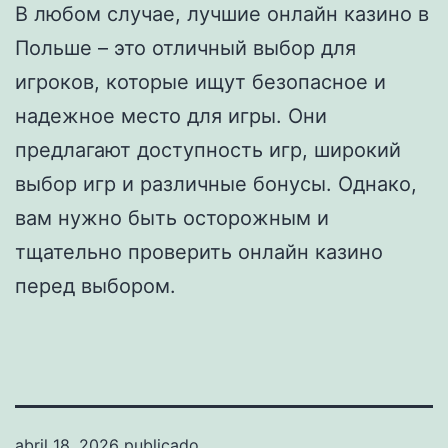
В любом случае, лучшие онлайн казино в
Польше – это отличный выбор для
игроков, которые ищут безопасное и
надежное место для игры. Они
предлагают доступность игр, широкий
выбор игр и различные бонусы. Однако,
вам нужно быть осторожным и
тщательно проверить онлайн казино
перед выбором.
abril 18, 2026
publicado