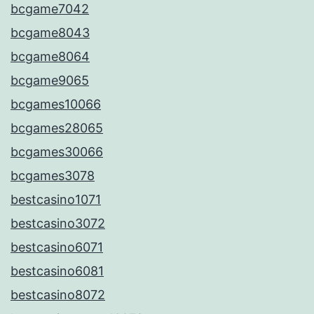
bcgame7042
bcgame8043
bcgame8064
bcgame9065
bcgames10066
bcgames28065
bcgames30066
bcgames3078
bestcasino1071
bestcasino3072
bestcasino6071
bestcasino6081
bestcasino8072