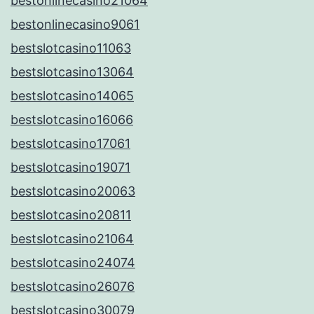
bestonlinecasino21064
bestonlinecasino9061
bestslotcasino11063
bestslotcasino13064
bestslotcasino14065
bestslotcasino16066
bestslotcasino17061
bestslotcasino19071
bestslotcasino20063
bestslotcasino20811
bestslotcasino21064
bestslotcasino24074
bestslotcasino26076
bestslotcasino30079