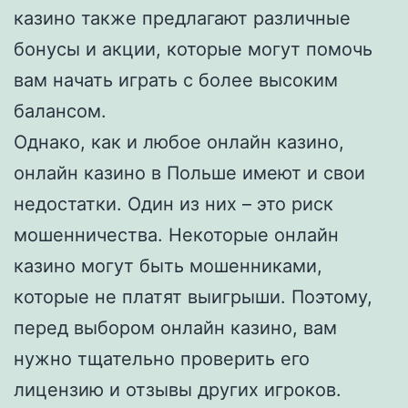
казино также предлагают различные
бонусы и акции, которые могут помочь
вам начать играть с более высоким
балансом.
Однако, как и любое онлайн казино,
онлайн казино в Польше имеют и свои
недостатки. Один из них – это риск
мошенничества. Некоторые онлайн
казино могут быть мошенниками,
которые не платят выигрыши. Поэтому,
перед выбором онлайн казино, вам
нужно тщательно проверить его
лицензию и отзывы других игроков.