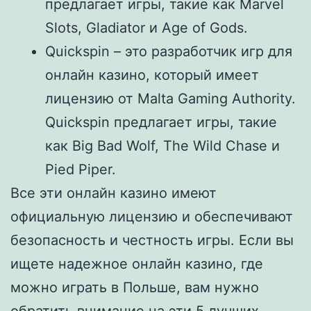
предлагает игры, такие как Marvel
Slots, Gladiator и Age of Gods.
Quickspin – это разработчик игр для
онлайн казино, который имеет
лицензию от Malta Gaming Authority.
Quickspin предлагает игры, такие
как Big Bad Wolf, The Wild Chase и
Pied Piper.
Все эти онлайн казино имеют
официальную лицензию и обеспечивают
безопасность и честность игры. Если вы
ищете надежное онлайн казино, где
можно играть в Польше, вам нужно
обратить внимание на эти 5 лучших