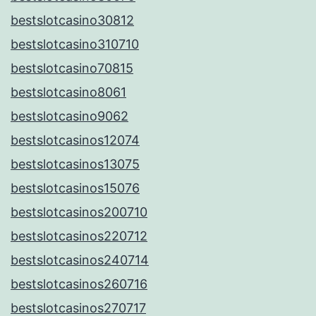
bestslotcasino30812
bestslotcasino310710
bestslotcasino70815
bestslotcasino8061
bestslotcasino9062
bestslotcasinos12074
bestslotcasinos13075
bestslotcasinos15076
bestslotcasinos200710
bestslotcasinos220712
bestslotcasinos240714
bestslotcasinos260716
bestslotcasinos270717