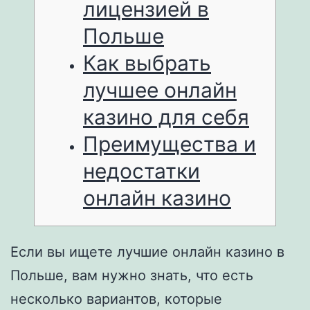
лицензией в
Польше
Как выбрать
лучшее онлайн
казино для себя
Преимущества и
недостатки
онлайн казино
Если вы ищете лучшие онлайн казино в
Польше, вам нужно знать, что есть
несколько вариантов, которые