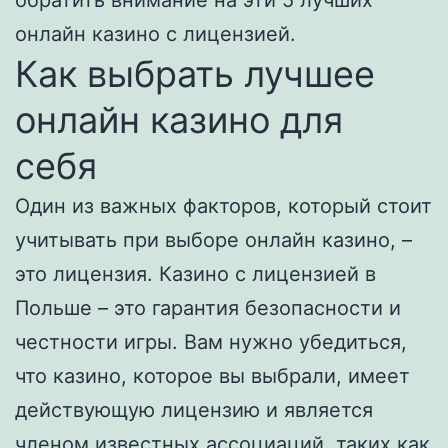
онлайн казино с лицензией.
Как выбрать лучшее
онлайн казино для
себя
Один из важных факторов, который стоит
учитывать при выборе онлайн казино, –
это лицензия. Казино с лицензией в
Польше – это гарантия безопасности и
честности игры. Вам нужно убедиться,
что казино, которое вы выбрали, имеет
действующую лицензию и является
членом известных ассоциаций, таких как