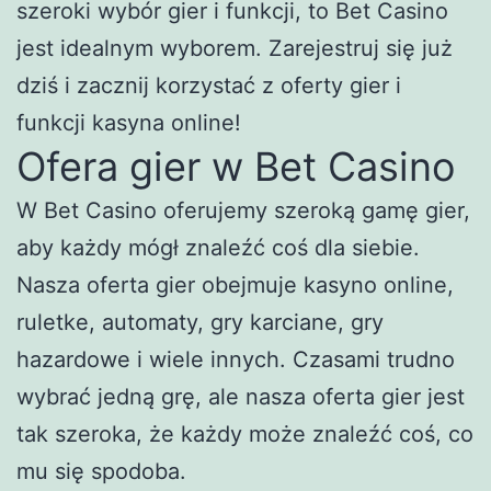
szeroki wybór gier i funkcji, to Bet Casino
jest idealnym wyborem. Zarejestruj się już
dziś i zacznij korzystać z oferty gier i
funkcji kasyna online!
Ofera gier w Bet Casino
W Bet Casino oferujemy szeroką gamę gier,
aby każdy mógł znaleźć coś dla siebie.
Nasza oferta gier obejmuje kasyno online,
ruletke, automaty, gry karciane, gry
hazardowe i wiele innych. Czasami trudno
wybrać jedną grę, ale nasza oferta gier jest
tak szeroka, że każdy może znaleźć coś, co
mu się spodoba.