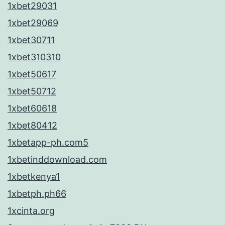
1xbet29031
1xbet29069
1xbet30711
1xbet310310
1xbet50617
1xbet50712
1xbet60618
1xbet80412
1xbetapp-ph.com5
1xbetinddownload.com
1xbetkenya1
1xbetph.ph66
1xcinta.org