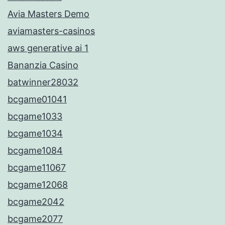
Avia Masters Demo
aviamasters-casinos
aws generative ai 1
Bananzia Casino
batwinner28032
bcgame01041
bcgame1033
bcgame1034
bcgame1084
bcgame11067
bcgame12068
bcgame2042
bcgame2077