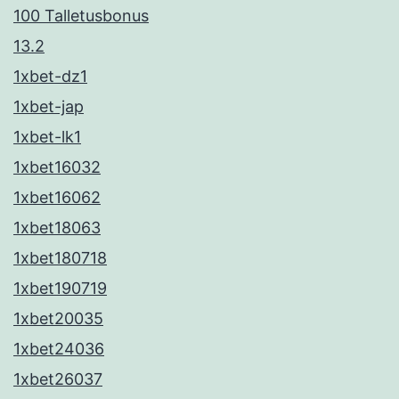
100 Talletusbonus
13.2
1xbet-dz1
1xbet-jap
1xbet-lk1
1xbet16032
1xbet16062
1xbet18063
1xbet180718
1xbet190719
1xbet20035
1xbet24036
1xbet26037