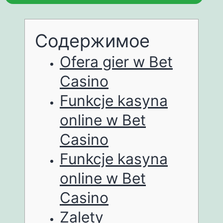
Содержимое
Ofera gier w Bet
Casino
Funkcje kasyna
online w Bet
Casino
Funkcje kasyna
online w Bet
Casino
Zalety