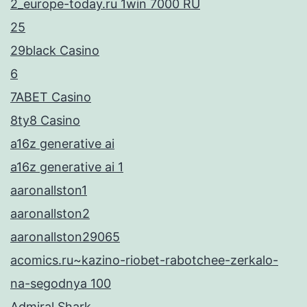
2_europe-today.ru 1win 7000 RU
25
29black Casino
6
7ABET Casino
8ty8 Casino
a16z generative ai
a16z generative ai 1
aaronallston1
aaronallston2
aaronallston29065
acomics.ru~kazino-riobet-rabotchee-zerkalo-
na-segodnya 100
Admiral Shark