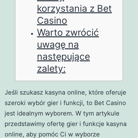
korzystania z Bet
Casino
Warto zwrócić
uwagę na
następujące
zalety:
Jeśli szukasz kasyna online, które oferuje
szeroki wybór gier i funkcji, to Bet Casino
jest idealnym wyborem. W tym artykule
przedstawimy ofertę gier i funkcje kasyna
online, aby pomóc Ci w wyborze