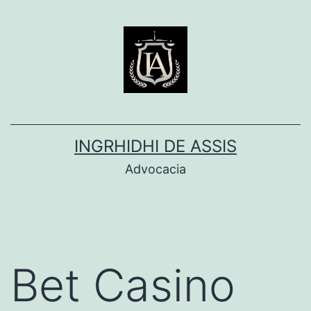
Pular
para
o
conteúdo
INGRHIDHI DE ASSIS
Advocacia
Bet Casino