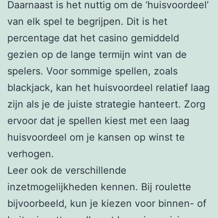
Daarnaast is het nuttig om de ‘huisvoordeel’
van elk spel te begrijpen. Dit is het
percentage dat het casino gemiddeld
gezien op de lange termijn wint van de
spelers. Voor sommige spellen, zoals
blackjack, kan het huisvoordeel relatief laag
zijn als je de juiste strategie hanteert. Zorg
ervoor dat je spellen kiest met een laag
huisvoordeel om je kansen op winst te
verhogen.
Leer ook de verschillende
inzetmogelijkheden kennen. Bij roulette
bijvoorbeeld, kun je kiezen voor binnen- of