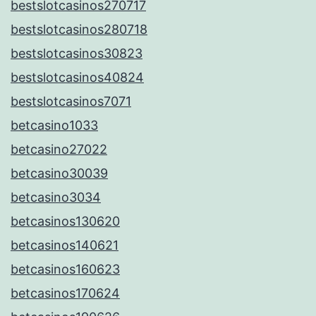
bestslotcasinos270717
bestslotcasinos280718
bestslotcasinos30823
bestslotcasinos40824
bestslotcasinos7071
betcasino1033
betcasino27022
betcasino30039
betcasino3034
betcasinos130620
betcasinos140621
betcasinos160623
betcasinos170624