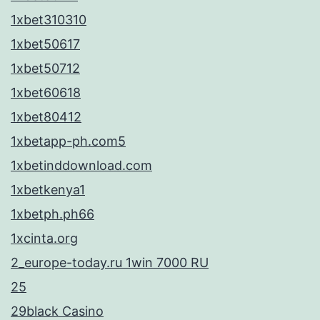
1xbet310310
1xbet50617
1xbet50712
1xbet60618
1xbet80412
1xbetapp-ph.com5
1xbetinddownload.com
1xbetkenya1
1xbetph.ph66
1xcinta.org
2_europe-today.ru 1win 7000 RU
25
29black Casino