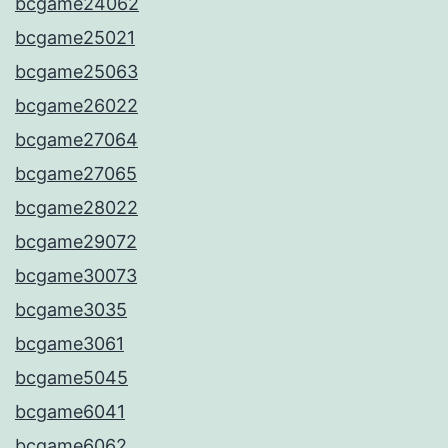
bcgame24062
bcgame25021
bcgame25063
bcgame26022
bcgame27064
bcgame27065
bcgame28022
bcgame29072
bcgame30073
bcgame3035
bcgame3061
bcgame5045
bcgame6041
bcgame6062