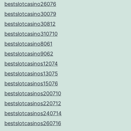
bestslotcasino26076
bestslotcasino30079
bestslotcasino30812
bestslotcasino310710
bestslotcasino8061
bestslotcasino9062
bestslotcasinos12074
bestslotcasinos13075
bestslotcasinos15076
bestslotcasinos200710
bestslotcasinos220712
bestslotcasinos240714
bestslotcasinos260716