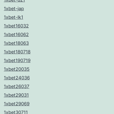
1xbet-jap
1xbet-lk1
1xbet16032
1xbet16062
1xbet18063
1xbet180718
1xbet190719
1xbet20035
1xbet24036
1xbet26037
1xbet29031
1xbet29069
1xbet30711