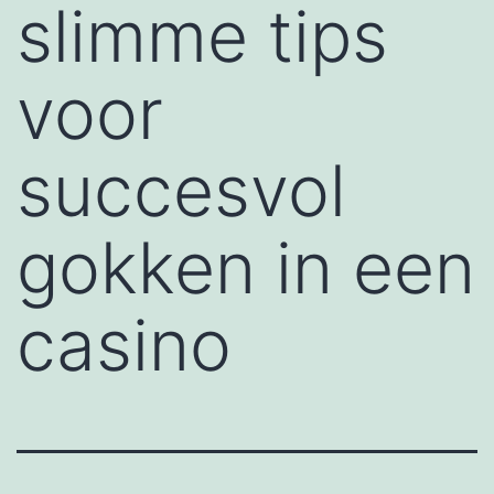
slimme tips
voor
succesvol
gokken in een
casino