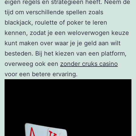
eigen regels en strategieën heeft. Neem de
tijd om verschillende spellen zoals
blackjack, roulette of poker te leren
kennen, zodat je een weloverwogen keuze
kunt maken over waar je je geld aan wilt
besteden. Bij het kiezen van een platform,
overweeg ook een
zonder cruks casino
voor een betere ervaring.