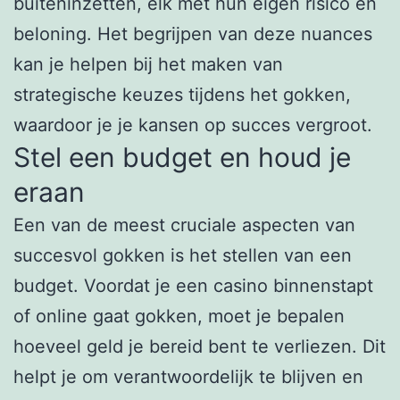
buiteninzetten, elk met hun eigen risico en
beloning. Het begrijpen van deze nuances
kan je helpen bij het maken van
strategische keuzes tijdens het gokken,
waardoor je je kansen op succes vergroot.
Stel een budget en houd je
eraan
Een van de meest cruciale aspecten van
succesvol gokken is het stellen van een
budget. Voordat je een casino binnenstapt
of online gaat gokken, moet je bepalen
hoeveel geld je bereid bent te verliezen. Dit
helpt je om verantwoordelijk te blijven en