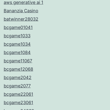
aws generative ai 1
Bananzia Casino
batwinner28032
bcgame01041
bcgame1033
bcgame1034
bcgame1084
bcgame11067
bcgame12068
bcgame2042
bcgame2077
bcgame22061
bcgame23061