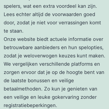
spelers, wat een extra voordeel kan zijn.
Lees echter altijd de voorwaarden goed
door, zodat je niet voor verrassingen komt
te staan.
Onze website biedt actuele informatie over
betrouwbare aanbieders en hun spelopties,
zodat je weloverwogen keuzes kunt maken.
We vergelijken verschillende platforms en
zorgen ervoor dat je op de hoogte bent van
de laatste bonussen en veilige
betaalmethoden. Zo kun je genieten van
een veilige en leuke gokervaring zonder
registratiebeperkingen.