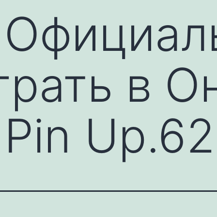
 Официал
грать в О
Pin Up.62