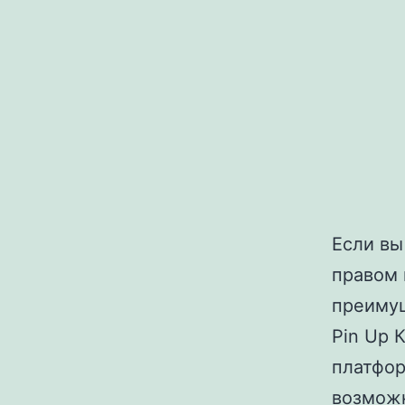
Если вы
правом 
преимущ
Pin Up 
платфор
возможн