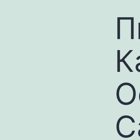
П
К
О
С