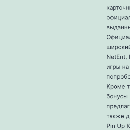
карточн
официал
выданны
Официал
широкий
NetEnt, 
игры на
попробо
Кроме т
бонусы 
предлаг
также д
Pin Up 