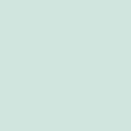
Pular
para
o
conteúdo