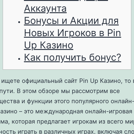
Аккаунта
Бонусы и Акции для
Новых Игроков в Pin
Up Казино
Как получить бонус?
 ищете официальный сайт Pin Up Казино, то 
пути. В этом обзоре мы рассмотрим все
ества и функции этого популярного онлайн-
Казино – это международная онлайн-игровая
ма, которая предлагает игрокам из всего ми
ость играть в различных играх, включая сл