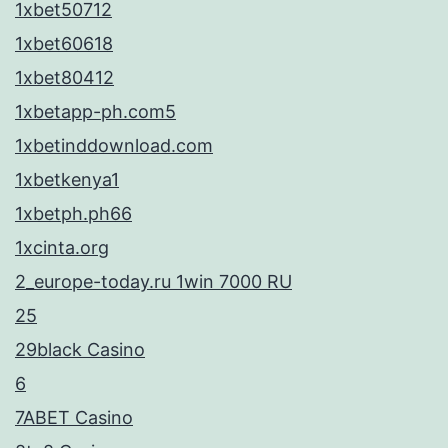
1xbet50712
1xbet60618
1xbet80412
1xbetapp-ph.com5
1xbetinddownload.com
1xbetkenya1
1xbetph.ph66
1xcinta.org
2_europe-today.ru 1win 7000 RU
25
29black Casino
6
7ABET Casino