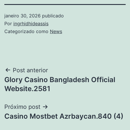
janeiro 30, 2026
publicado
Por
ingrhidhideassis
Categorizado como
News
Navegação
Post anterior
Glory Casino Bangladesh Official
de
Website.2581
Post
Próximo post
Casino Mostbet Azrbaycan.840 (4)