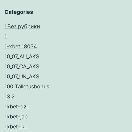
Categories
! Без рубрики
1
1-xbeti18034
10_07_AU_AKS
10_07_CA_AKS
10_07_UK_AKS
100 Talletusbonus
13.2
1xbet-dz1
1xbet-jap
1xbet-lk1