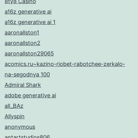
8ty8 Casino
a16z generative ai
a16z generative ai 1
aaronallston1
aaronallston2
aaronallston29065
acomics.ru~kazino-riobet-rabotchee-zerkalo-
na-segodnya 100
Admiral Shark
adobe generative ai
all_BAz
Allyspin
anonymous
antartstudios806