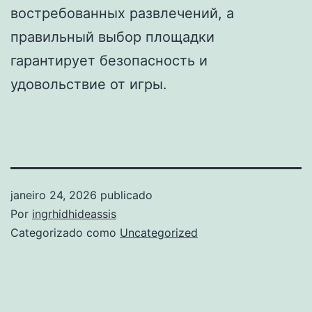
востребованных развлечений, а
правильный выбор площадки
гарантирует безопасность и
удовольствие от игры.
janeiro 24, 2026
publicado
Por
ingrhidhideassis
Categorizado como
Uncategorized