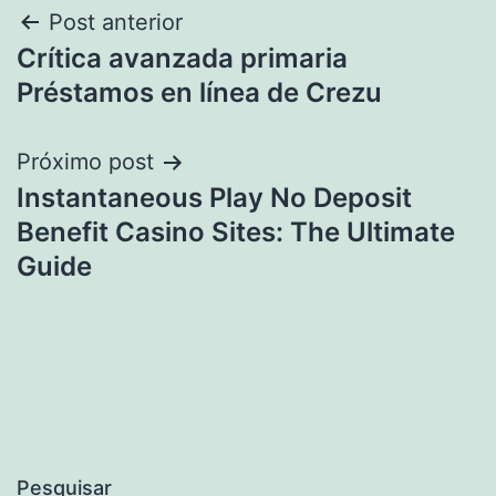
Navegação
Post anterior
Crítica avanzada primaria
de
Préstamos en línea de Crezu
Post
Próximo post
Instantaneous Play No Deposit
Benefit Casino Sites: The Ultimate
Guide
Pesquisar