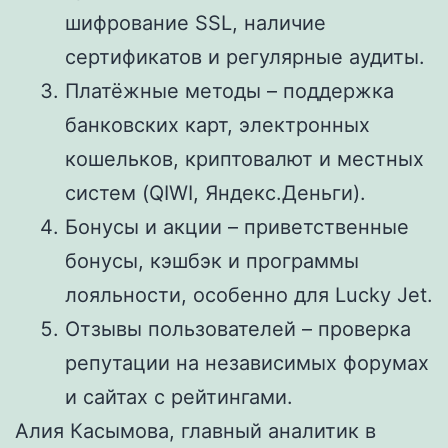
шифрование SSL, наличие
сертификатов и регулярные аудиты.
Платёжные методы – поддержка
банковских карт, электронных
кошельков, криптовалют и местных
систем (QIWI, Яндекс.Деньги).
Бонусы и акции – приветственные
бонусы, кэшбэк и программы
лояльности, особенно для Lucky Jet.
Отзывы пользователей – проверка
репутации на независимых форумах
и сайтах с рейтингами.
Алия Касымова, главный аналитик в