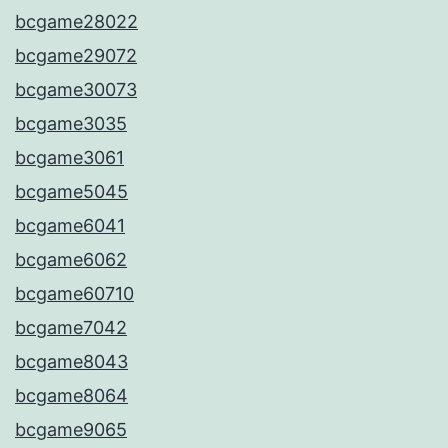
bcgame28022
bcgame29072
bcgame30073
bcgame3035
bcgame3061
bcgame5045
bcgame6041
bcgame6062
bcgame60710
bcgame7042
bcgame8043
bcgame8064
bcgame9065