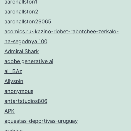
aaronallston1
aaronallston2
aaronallston29065
acomics.ru~kazino-riobet-rabotchee-zerkalo-
na-segodnya 100
Admiral Shark
adobe generative ai
all_BAz
Allyspin
anonymous
antartstudios806
APK
apuestas-deportivas-uruguay
archive