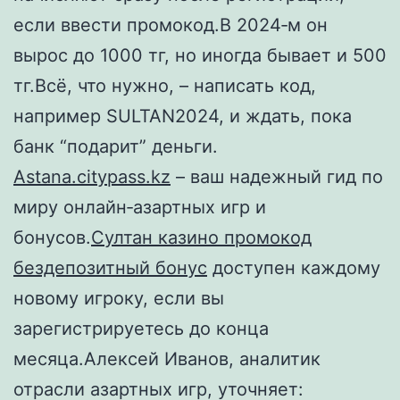
если ввести промокод.В 2024‑м он
вырос до 1000 тг, но иногда бывает и 500
тг.Всё, что нужно, – написать код,
например SULTAN2024, и ждать, пока
банк “подарит” деньги.
Astana.citypass.kz
– ваш надежный гид по
миру онлайн‑азартных игр и
бонусов.
Султан казино промокод
бездепозитный бонус
доступен каждому
новому игроку, если вы
зарегистрируетесь до конца
месяца.Алексей Иванов, аналитик
отрасли азартных игр, уточняет: