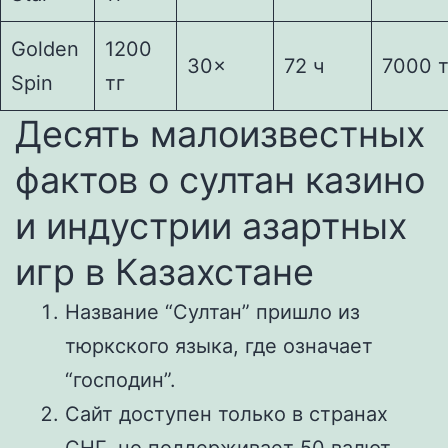
Golden
1200
30×
72 ч
7000 т
Spin
тг
Десять малоизвестных
фактов о султан казино
и индустрии азартных
игр в Казахстане
Название “Султан” пришло из
тюркского языка, где означает
“господин”.
Сайт доступен только в странах
СНГ, но поддерживает 50 валют.