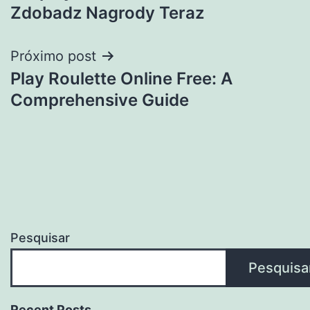
de
Zdobadz Nagrody Teraz
Post
Próximo post
Play Roulette Online Free: A
Comprehensive Guide
Pesquisar
Pesquisa
Recent Posts