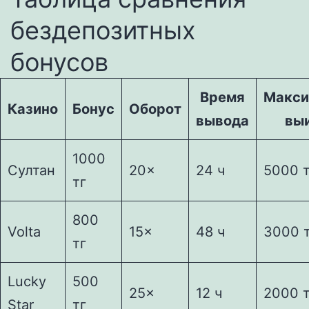
бездепозитных
бонусов
Время
Макси
Казино
Бонус
Оборот
вывода
вы
1000
Султан
20×
24 ч
5000 т
тг
800
Volta
15×
48 ч
3000 
тг
Lucky
500
25×
12 ч
2000 т
Star
тг