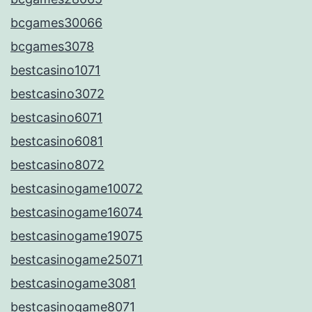
bcgames30066
bcgames3078
bestcasino1071
bestcasino3072
bestcasino6071
bestcasino6081
bestcasino8072
bestcasinogame10072
bestcasinogame16074
bestcasinogame19075
bestcasinogame25071
bestcasinogame3081
bestcasinogame8071