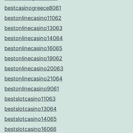
bestcasinogreece8061
bestonlinecasino11062
bestonlinecasino13063
bestonlinecasino14064
bestonlinecasino16065
bestonlinecasino19062
bestonlinecasino20063
bestonlinecasino21064
bestonlinecasino9061
bestslotcasino11063
bestslotcasino13064
bestslotcasino14065
bestslotcasino16066