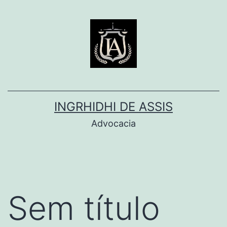
Pular
para
o
conteúdo
INGRHIDHI DE ASSIS
Advocacia
Sem título