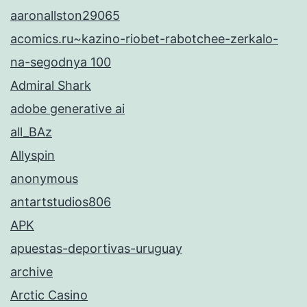
aaronallston29065
acomics.ru~kazino-riobet-rabotchee-zerkalo-
na-segodnya 100
Admiral Shark
adobe generative ai
all_BAz
Allyspin
anonymous
antartstudios806
APK
apuestas-deportivas-uruguay
archive
Arctic Casino