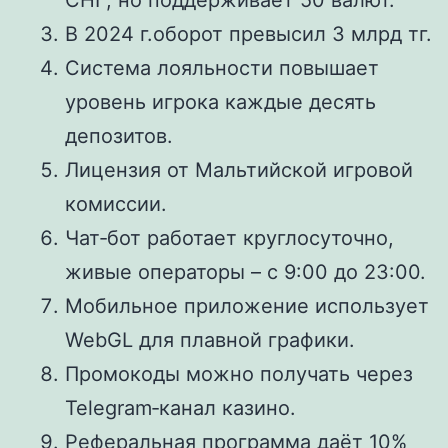
В 2024 г.оборот превысил 3 млрд тг.
Система лояльности повышает
уровень игрока каждые десять
депозитов.
Лицензия от Мальтийской игровой
комиссии.
Чат‑бот работает круглосуточно,
живые операторы – с 9:00 до 23:00.
Мобильное приложение использует
WebGL для плавной графики.
Промокоды можно получать через
Telegram‑канал казино.
Реферальная программа даёт 10%