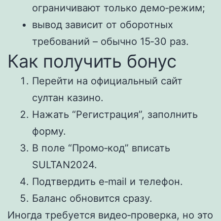
ограничивают только демо‑режим;
вывод зависит от оборотных
требований – обычно 15‑30 раз.
Как получить бонус
Перейти на официальный сайт
султан казино.
Нажать “Регистрация”, заполнить
форму.
В поле “Промо‑код” вписать
SULTAN2024.
Подтвердить e‑mail и телефон.
Баланс обновится сразу.
Иногда требуется видео‑проверка, но это