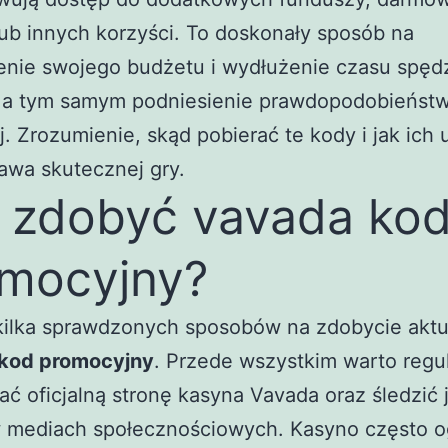
ub innych korzyści. To doskonały sposób na
enie swojego budżetu i wydłużenie czasu spę
, a tym samym podniesienie prawdopodobieńst
. Zrozumienie, skąd pobierać te kody i jak ich
awa skutecznej gry.
 zdobyć vavada ko
mocyjny?
 kilka sprawdzonych sposobów na zdobycie akt
kod promocyjny
. Przede wszystkim warto regu
ć oficjalną stronę kasyna Vavada oraz śledzić 
w mediach społecznościowych. Kasyno często o