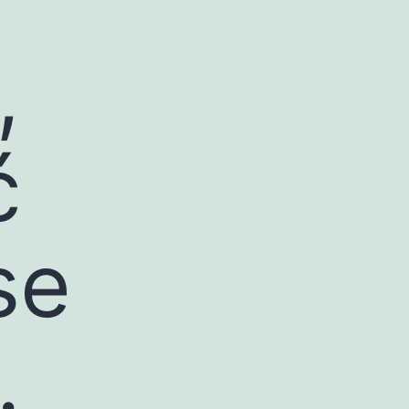
,
ć
se
.