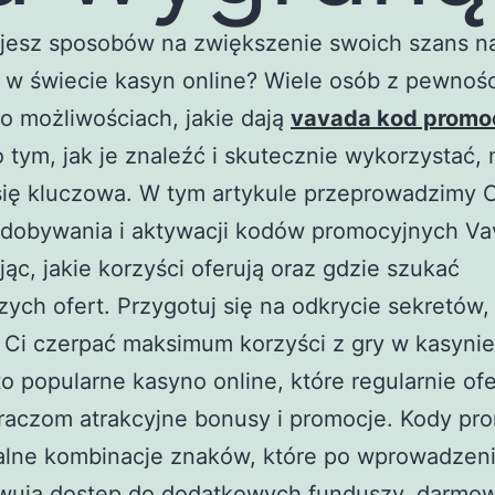
jesz sposobów na zwiększenie swoich szans n
 w świecie kasyn online? Wiele osób z pewnośc
 o możliwościach, jakie dają
vavada kod promo
 tym, jak je znaleźć i skutecznie wykorzystać,
się kluczowa. W tym artykule przeprowadzimy C
zdobywania i aktywacji kodów promocyjnych Va
jąc, jakie korzyści oferują oraz gdzie szukać
ych ofert. Przygotuj się na odkrycie sekretów,
 Ci czerpać maksimum korzyści z gry w kasynie
o popularne kasyno online, które regularnie ofe
raczom atrakcyjne bonusy i promocje. Kody pr
jalne kombinacje znaków, które po wprowadzeni
wują dostęp do dodatkowych funduszy, darmo