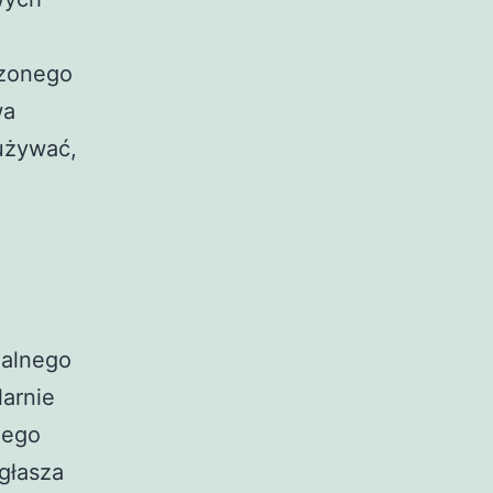
dzonego
wa
 używać,
d
ualnego
larnie
jego
głasza