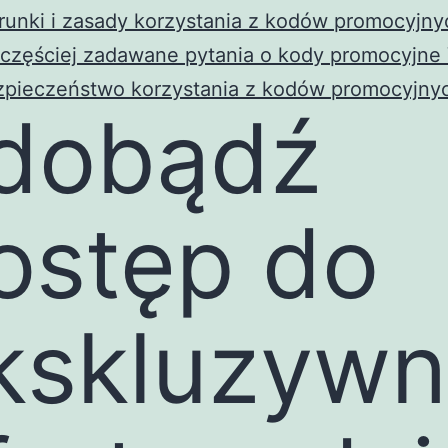
unki i zasady korzystania z kodów promocyjny
częściej zadawane pytania o kody promocyjne
zpieczeństwo korzystania z kodów promocyjny
dobądź
ostęp do
kskluzyw