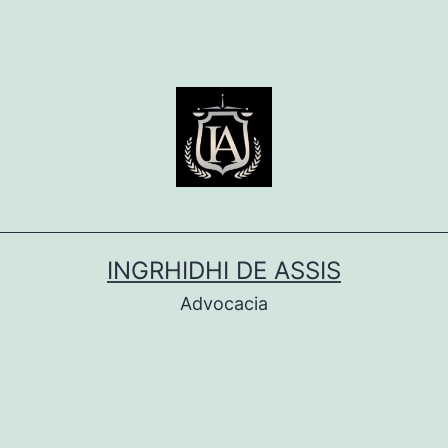
INGRHIDHI DE ASSIS
Advocacia