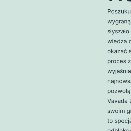
Poszuku
wygraną
słyszało
wiedza o
okazać 
proces 
wyjaśnia
najnowsz
pozwolą
Vavada t
swoim g
to spec
odbloko