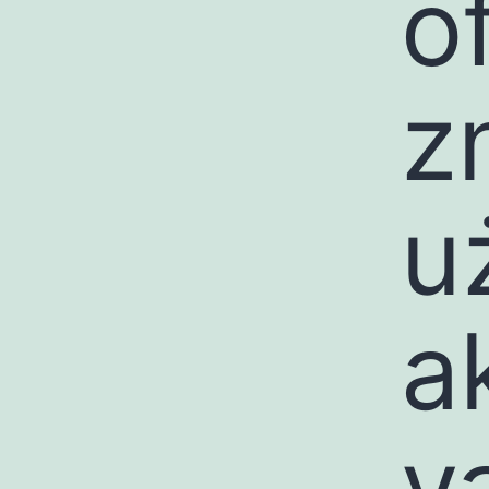
o
z
u
a
v