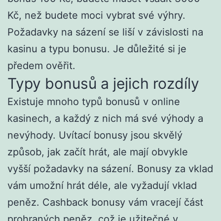
Kč, než budete moci vybrat své výhry.
Požadavky na sázení se liší v závislosti na
kasinu a typu bonusu. Je důležité si je
předem ověřit.
Typy bonusů a jejich rozdíly
Existuje mnoho typů bonusů v online
kasinech, a každý z nich má své výhody a
nevýhody. Uvítací bonusy jsou skvělý
způsob, jak začít hrát, ale mají obvykle
vyšší požadavky na sázení. Bonusy za vklad
vám umožní hrát déle, ale vyžadují vklad
peněz. Cashback bonusy vám vracejí část
prohraných peněz, což je užitečné v