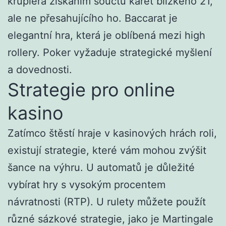
krupiéra získáním součtu karet blízkého 21,
ale ne přesahujícího ho. Baccarat je
elegantní hra, která je oblíbená mezi high
rollery. Poker vyžaduje strategické myšlení
a dovednosti.
Strategie pro online
kasino
Zatímco štěstí hraje v kasinových hrách roli,
existují strategie, které vám mohou zvýšit
šance na výhru. U automatů je důležité
vybírat hry s vysokým procentem
návratnosti (RTP). U rulety můžete použít
různé sázkové strategie, jako je Martingale