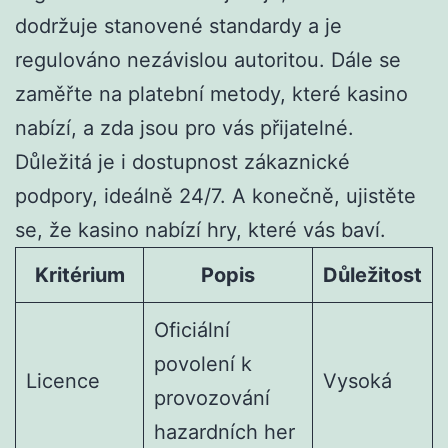
dodržuje stanovené standardy a je
regulováno nezávislou autoritou. Dále se
zaměřte na platební metody, které kasino
nabízí, a zda jsou pro vás přijatelné.
Důležitá je i dostupnost zákaznické
podpory, ideálně 24/7. A konečně, ujistěte
se, že kasino nabízí hry, které vás baví.
Kritérium
Popis
Důležitost
Oficiální
povolení k
Licence
Vysoká
provozování
hazardních her