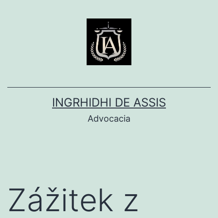
Pular
para
o
conteúdo
INGRHIDHI DE ASSIS
Advocacia
Zážitek z