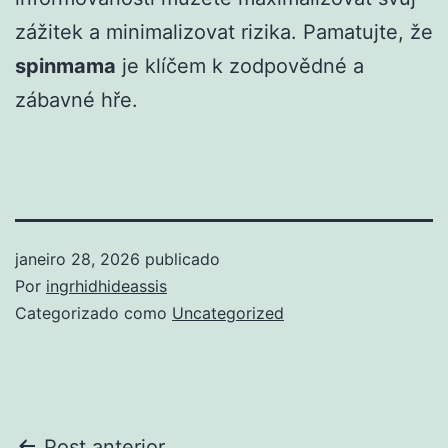
zážitek a minimalizovat rizika. Pamatujte, že
spinmama
je klíčem k zodpovědné a
zábavné hře.
janeiro 28, 2026
publicado
Por
ingrhidhideassis
Categorizado como
Uncategorized
Post anterior