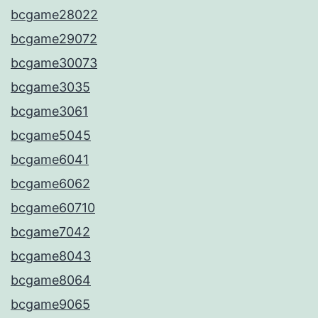
bcgame28022
bcgame29072
bcgame30073
bcgame3035
bcgame3061
bcgame5045
bcgame6041
bcgame6062
bcgame60710
bcgame7042
bcgame8043
bcgame8064
bcgame9065