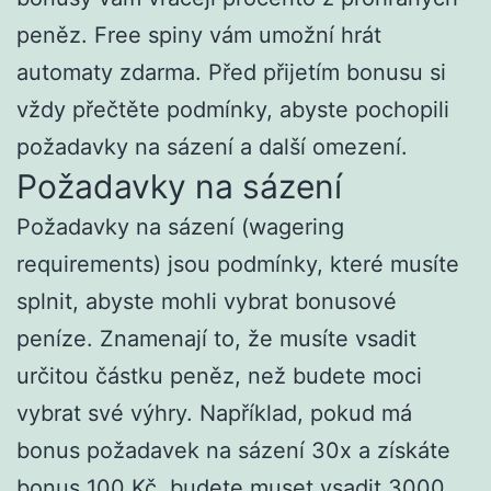
peněz. Free spiny vám umožní hrát
automaty zdarma. Před přijetím bonusu si
vždy přečtěte podmínky, abyste pochopili
požadavky na sázení a další omezení.
Požadavky na sázení
Požadavky na sázení (wagering
requirements) jsou podmínky, které musíte
splnit, abyste mohli vybrat bonusové
peníze. Znamenají to, že musíte vsadit
určitou částku peněz, než budete moci
vybrat své výhry. Například, pokud má
bonus požadavek na sázení 30x a získáte
bonus 100 Kč, budete muset vsadit 3000