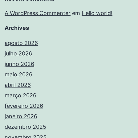
A WordPress Commenter
em
Hello world!
Archives
agosto 2026
julho 2026
junho 2026
maio 2026
abril 2026
março 2026
fevereiro 2026
janeiro 2026
dezembro 2025
novembro 2025