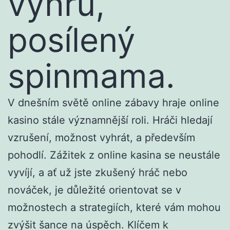
výhru,
posílený
spinmama.
V dnešním světě online zábavy hraje online
kasino stále významnější roli. Hráči hledají
vzrušení, možnost vyhrát, a především
pohodlí. Zážitek z online kasina se neustále
vyvíjí, a ať už jste zkušený hráč nebo
nováček, je důležité orientovat se v
možnostech a strategiích, které vám mohou
zvýšit šance na úspěch. Klíčem k