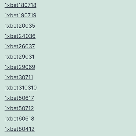
1xbet180718
1xbet190719
1xbet20035
1xbet24036
1xbet26037
1xbet29031
1xbet29069
1xbet30711
1xbet310310
1xbet50617
1xbet50712
1xbet60618
1xbet80412