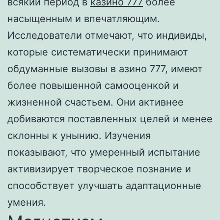
всякий период в
казино 777
более
насыщенным и впечатляющим.
Исследователи отмечают, что индивиды,
которые систематически принимают
обдуманные вызовы в азино 777, имеют
более повышенной самооценкой и
жизненной счастьем. Они активнее
добиваются поставленных целей и менее
склонны к унынию. Изучения
показывают, что умеренный испытание
активизирует творческое познание и
способствует улучшать адаптационные
умения.