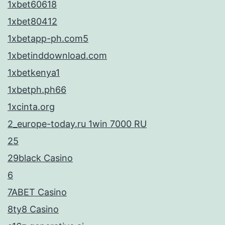
1xbet60618
1xbet80412
1xbetapp-ph.com5
1xbetinddownload.com
1xbetkenya1
1xbetph.ph66
1xcinta.org
2_europe-today.ru 1win 7000 RU
25
29black Casino
6
7ABET Casino
8ty8 Casino