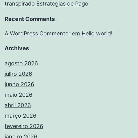
transpirado Estrategias de Pago
Recent Comments
A WordPress Commenter
em
Hello world!
Archives
agosto 2026
julho 2026
junho 2026
maio 2026
abril 2026
março 2026
fevereiro 2026
janeiro 2026