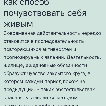
как способ
почувствовать себя
живым
Современная действительность нередко
становится в последовательность
повторяющихся активностей и
прогнозируемых явлений. Деятельность,
жилище, ежедневные обязанности
образуют чувство закрытого круга, в
котором каждый период похож на
предыдущий. В таких обстоятельствах
опасность становится методом
прекратить однообразие жизни.