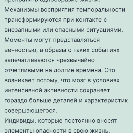
Механизмы восприятия темпоральности
трансформируются при контакте с
внезапными или опасными ситуациями.
Моменты могут представляться
вечностью, а образы о таких событиях
запечатлеваются чрезвычайно
отчетливыми на долгие времена. Это
возникает потому, что мозг в условиях
интенсивной активности сохраняет
гораздо больше деталей и характеристик
совершающегося.
Индивиды, которые постоянно вносят
элементы опасности в свою жизнь,