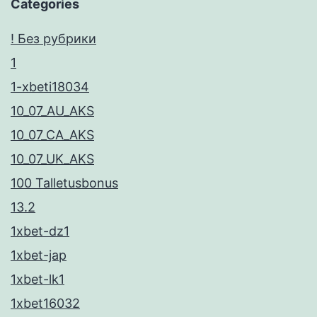
Categories
! Без рубрики
1
1-xbeti18034
10_07_AU_AKS
10_07_CA_AKS
10_07_UK_AKS
100 Talletusbonus
13.2
1xbet-dz1
1xbet-jap
1xbet-lk1
1xbet16032