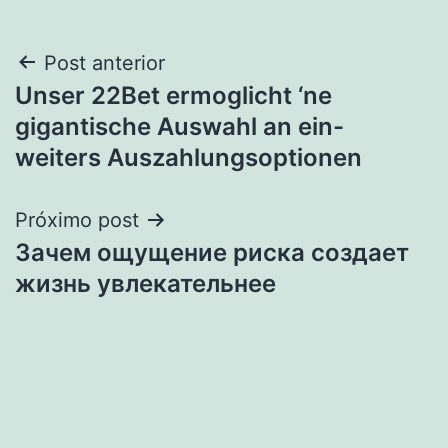
Navegação
Post anterior
Unser 22Bet ermoglicht ‘ne
de
gigantische Auswahl an ein-
Post
weiters Auszahlungsoptionen
Próximo post
Зачем ощущение риска создает
жизнь увлекательнее