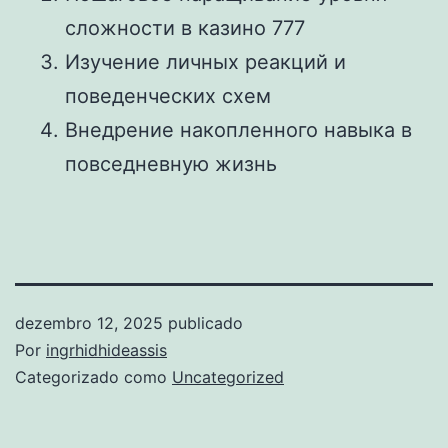
сложности в казино 777
Изучение личных реакций и
поведенческих схем
Внедрение накопленного навыка в
повседневную жизнь
dezembro 12, 2025
publicado
Por
ingrhidhideassis
Categorizado como
Uncategorized