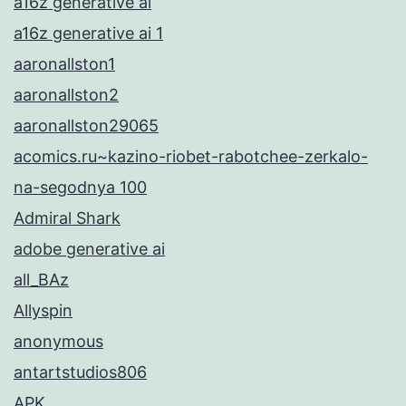
a16z generative ai
a16z generative ai 1
aaronallston1
aaronallston2
aaronallston29065
acomics.ru~kazino-riobet-rabotchee-zerkalo-
na-segodnya 100
Admiral Shark
adobe generative ai
all_BAz
Allyspin
anonymous
antartstudios806
APK