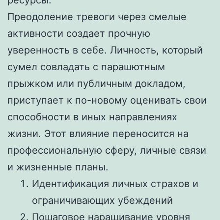
Преодоление тревоги через смелые
активности создает прочную
уверенность в себе. Личность, который
сумел совладать с парашютным
прыжком или публичным докладом,
приступает к по-новому оценивать свои
способности в иных направлениях
жизни. Этот влияние переносится на
профессиональную сферу, личные связи
и жизненные планы.
Идентификация личных страхов и
ограничивающих убеждений
Пошаговое наращивание уровня