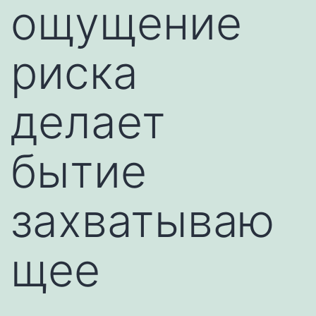
ощущение
риска
делает
бытие
захватываю
щее