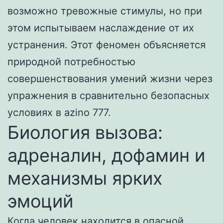
возможно тревожные стимулы, но при
этом испытываем наслаждение от их
устранения. Этот феномен объясняется
природной потребностью
совершенствования умений жизни через
упражнения в сравнительно безопасных
условиях в azino 777.
Биология вызова:
адреналин, дофамин и
механизмы ярких
эмоций
Когда человек находится в опасной