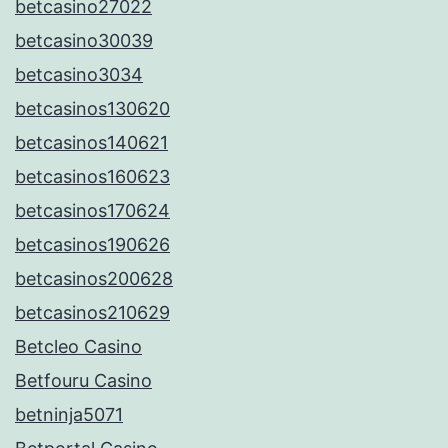
betcasino27022
betcasino30039
betcasino3034
betcasinos130620
betcasinos140621
betcasinos160623
betcasinos170624
betcasinos190626
betcasinos200628
betcasinos210629
Betcleo Casino
Betfouru Casino
betninja5071