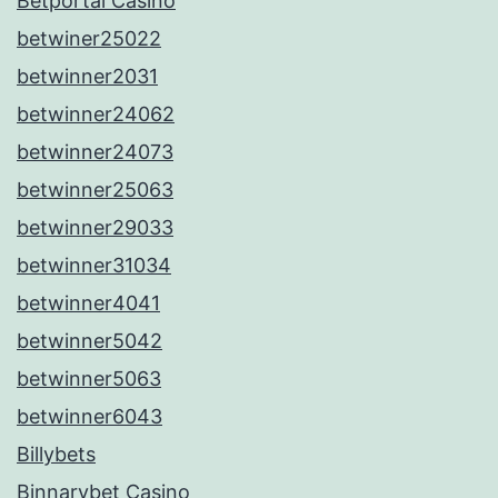
Betportal Casino
betwiner25022
betwinner2031
betwinner24062
betwinner24073
betwinner25063
betwinner29033
betwinner31034
betwinner4041
betwinner5042
betwinner5063
betwinner6043
Billybets
Binnarybet Casino