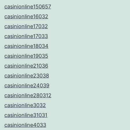
casinionline150657
casinionline16032
casinionline17032
casinionline17033
casinionline18034
casinionline19035
casinionline21036
casinionline23038
casinionline24039
casinionline280312
casinionline3032
casinionline31031
casinionline4033