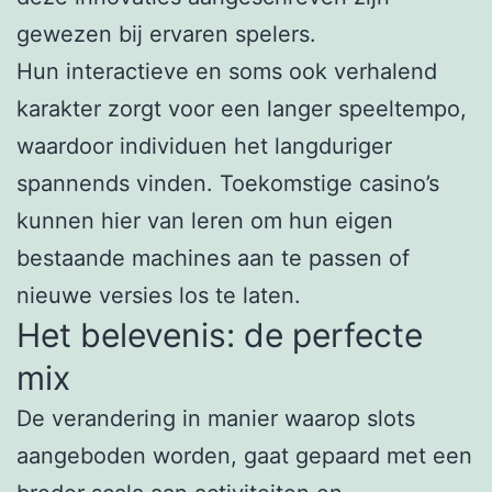
gewezen bij ervaren spelers.
Hun interactieve en soms ook verhalend
karakter zorgt voor een langer speeltempo,
waardoor individuen het langduriger
spannends vinden. Toekomstige casino’s
kunnen hier van leren om hun eigen
bestaande machines aan te passen of
nieuwe versies los te laten.
Het belevenis: de perfecte
mix
De verandering in manier waarop slots
aangeboden worden, gaat gepaard met een