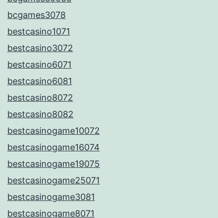
bcgames3078
bestcasino1071
bestcasino3072
bestcasino6071
bestcasino6081
bestcasino8072
bestcasino8082
bestcasinogame10072
bestcasinogame16074
bestcasinogame19075
bestcasinogame25071
bestcasinogame3081
bestcasinogame8071