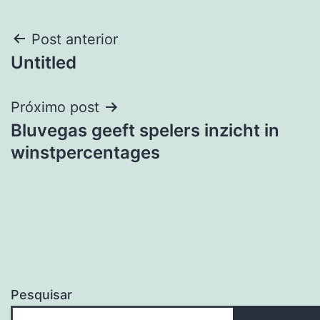
Navegação
Post anterior
Untitled
de
Post
Próximo post
Bluvegas geeft spelers inzicht in
winstpercentages
Pesquisar