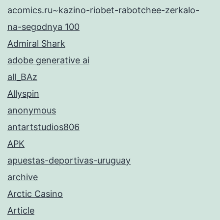
acomics.ru~kazino-riobet-rabotchee-zerkalo-
na-segodnya 100
Admiral Shark
adobe generative ai
all_BAz
Allyspin
anonymous
antartstudios806
APK
apuestas-deportivas-uruguay
archive
Arctic Casino
Article