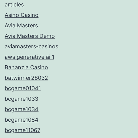
articles
Asino Casino
Avia Masters
Avia Masters Demo
aviamasters-casinos
aws generative ai 1
Bananzia Casino
batwinner28032
bcgame01041
bcgame1033
bcgame1034
bcgame1084
bcgame11067