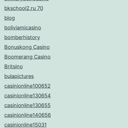
bkschool2.ru 70
blog
boliviamicasino
bomberhistory
Bonuskong Casino
Boomerang Casino
Britsino
bulapictures
casinionline100652
casinionline130654
casinionline130655
casinionline140656
casinionline15031