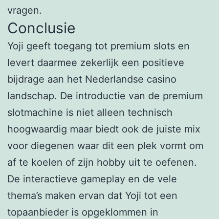
vragen.
Conclusie
Yoji geeft toegang tot premium slots en
levert daarmee zekerlijk een positieve
bijdrage aan het Nederlandse casino
landschap. De introductie van de premium
slotmachine is niet alleen technisch
hoogwaardig maar biedt ook de juiste mix
voor diegenen waar dit een plek vormt om
af te koelen of zijn hobby uit te oefenen.
De interactieve gameplay en de vele
thema’s maken ervan dat Yoji tot een
topaanbieder is opgeklommen in