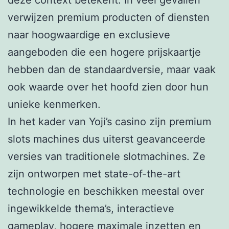
verwijzen premium producten of diensten
naar hoogwaardige en exclusieve
aangeboden die een hogere prijskaartje
hebben dan de standaardversie, maar vaak
ook waarde over het hoofd zien door hun
unieke kenmerken.
In het kader van Yoji’s casino zijn premium
slots machines dus uiterst geavanceerde
versies van traditionele slotmachines. Ze
zijn ontworpen met state-of-the-art
technologie en beschikken meestal over
ingewikkelde thema’s, interactieve
gameplay, hogere maximale inzetten en