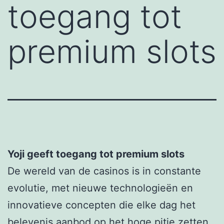
toegang tot
premium slots
Yoji geeft toegang tot premium slots
De wereld van de casinos is in constante
evolutie, met nieuwe technologieën en
innovatieve concepten die elke dag het
belevenis aanbod op het hoge pitje zetten.