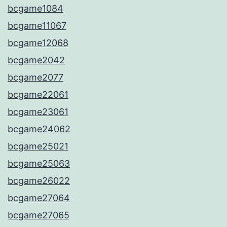
bcgame1084
bcgame11067
bcgame12068
bcgame2042
bcgame2077
bcgame22061
bcgame23061
bcgame24062
bcgame25021
bcgame25063
bcgame26022
bcgame27064
bcgame27065