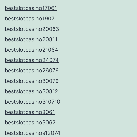
bestslotcasino17061
bestslotcasino19071
bestslotcasino20063
bestslotcasino20811
bestslotcasino21064
bestslotcasino24074
bestslotcasino26076
bestslotcasino30079
bestslotcasino30812
bestslotcasino310710
bestslotcasino8061
bestslotcasino9062
bestslotcasinos12074