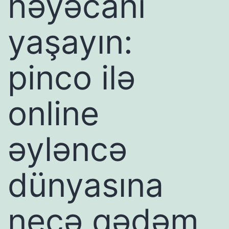
həyəcanı
yaşayın:
pinco ilə
online
əyləncə
dünyasına
necə qədəm