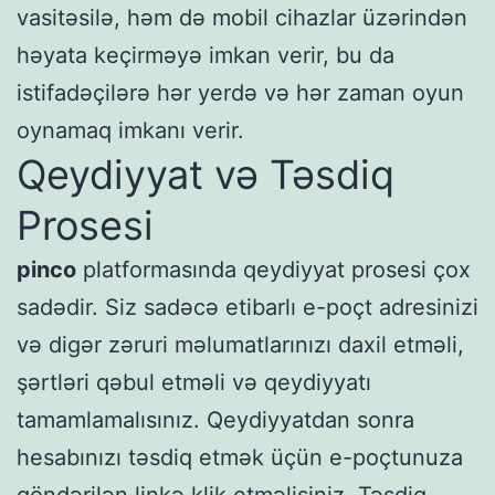
vasitəsilə, həm də mobil cihazlar üzərindən
həyata keçirməyə imkan verir, bu da
istifadəçilərə hər yerdə və hər zaman oyun
oynamaq imkanı verir.
Qeydiyyat və Təsdiq
Prosesi
pinco
platformasında qeydiyyat prosesi çox
sadədir. Siz sadəcə etibarlı e-poçt adresinizi
və digər zəruri məlumatlarınızı daxil etməli,
şərtləri qəbul etməli və qeydiyyatı
tamamlamalısınız. Qeydiyyatdan sonra
hesabınızı təsdiq etmək üçün e-poçtunuza
göndərilən linkə klik etməlisiniz. Təsdiq