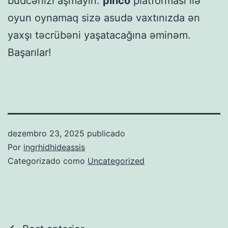
büdcənizi aşmayın.
pinco
platforması ilə
oyun oynamaq sizə asudə vaxtınızda ən
yaxşı təcrübəni yaşatacağına əminəm.
Başarılar!
dezembro 23, 2025
publicado
Por
ingrhidhideassis
Categorizado como
Uncategorized