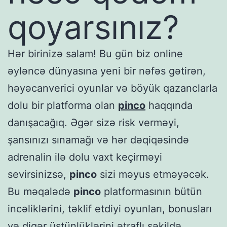
qoyarsınız?
Hər birinizə salam! Bu gün biz online
əyləncə dünyasına yeni bir nəfəs gətirən,
həyəcanverici oyunlar və böyük qazanclarla
dolu bir platforma olan
pinco
haqqında
danışacağıq. Əgər sizə risk verməyi,
şansınızı sınamağı və hər dəqiqəsində
adrenalin ilə dolu vaxt keçirməyi
sevirsinizsə,
pinco
sizi məyus etməyəcək.
Bu məqalədə
pinco
platformasının bütün
incəliklərini, təklif etdiyi oyunları, bonusları
və digər üstünlüklərini ətraflı şəkildə