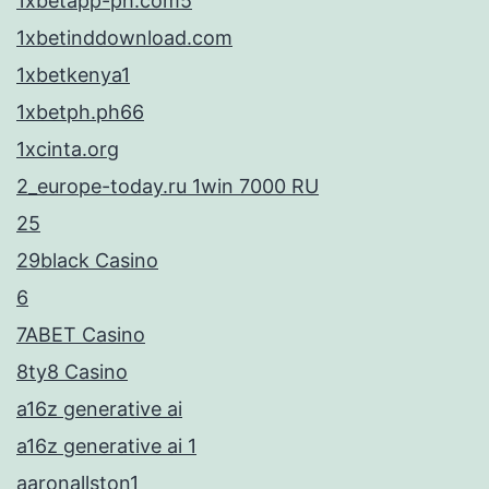
1xbetapp-ph.com5
1xbetinddownload.com
1xbetkenya1
1xbetph.ph66
1xcinta.org
2_europe-today.ru 1win 7000 RU
25
29black Casino
6
7ABET Casino
8ty8 Casino
a16z generative ai
a16z generative ai 1
aaronallston1