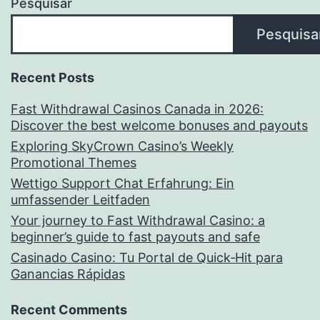
Pesquisar
Pesquisa
Recent Posts
Fast Withdrawal Casinos Canada in 2026:
Discover the best welcome bonuses and payouts
Exploring SkyCrown Casino’s Weekly
Promotional Themes
Wettigo Support Chat Erfahrung: Ein
umfassender Leitfaden
Your journey to Fast Withdrawal Casino: a
beginner’s guide to fast payouts and safe
Casinado Casino: Tu Portal de Quick‑Hit para
Ganancias Rápidas
Recent Comments