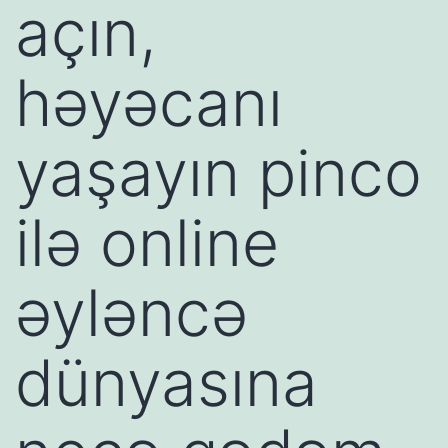
açın,
həyəcanı
yaşayın pinco
ilə online
əyləncə
dünyasına