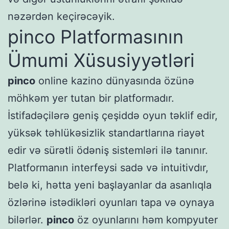
nəzərdən keçirəcəyik.
pinco Platformasının
Ümumi Xüsusiyyətləri
pinco
online kazino dünyasında özünə
möhkəm yer tutan bir platformadır.
İstifadəçilərə geniş çeşiddə oyun təklif edir,
yüksək təhlükəsizlik standartlarına riayət
edir və sürətli ödəniş sistemləri ilə tanınır.
Platformanın interfeysi sadə və intuitivdır,
belə ki, hətta yeni başlayanlar da asanlıqla
özlərinə istədikləri oyunları tapa və oynaya
bilərlər.
pinco
öz oyunlarını həm kompyuter