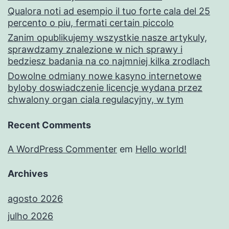
Qualora noti ad esempio il tuo forte cala del 25
percento o piu, fermati certain piccolo
Zanim opublikujemy wszystkie nasze artykuly,
sprawdzamy znalezione w nich sprawy i
bedziesz badania na co najmniej kilka zrodlach
Dowolne odmiany nowe kasyno internetowe
byloby doswiadczenie licencje wydana przez
chwalony organ ciala regulacyjny, w tym
Recent Comments
A WordPress Commenter
em
Hello world!
Archives
agosto 2026
julho 2026