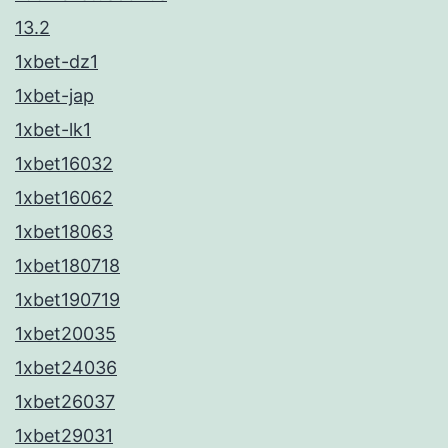
13.2
1xbet-dz1
1xbet-jap
1xbet-lk1
1xbet16032
1xbet16062
1xbet18063
1xbet180718
1xbet190719
1xbet20035
1xbet24036
1xbet26037
1xbet29031