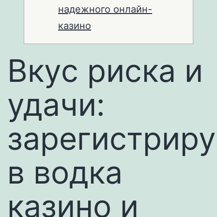
надежного онлайн-
казино
Вкус риска и
удачи:
зарегистриру
в водка
казино и