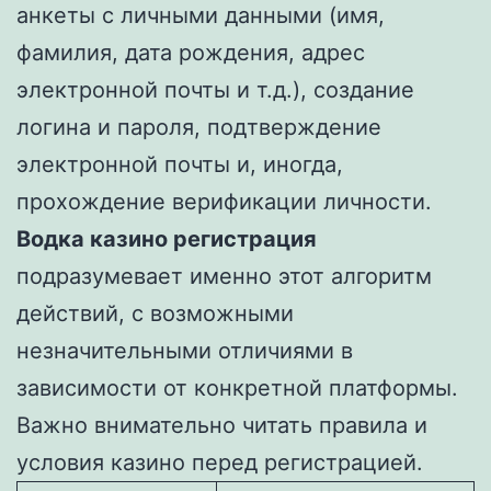
анкеты с личными данными (имя,
фамилия, дата рождения, адрес
электронной почты и т.д.), создание
логина и пароля, подтверждение
электронной почты и, иногда,
прохождение верификации личности.
Водка казино регистрация
подразумевает именно этот алгоритм
действий, с возможными
незначительными отличиями в
зависимости от конкретной платформы.
Важно внимательно читать правила и
условия казино перед регистрацией.