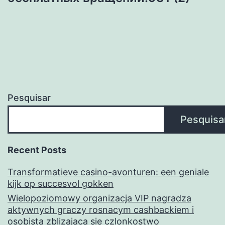
Pesquisar
Pesquisa
Recent Posts
Transformatieve casino-avonturen: een geniale
kijk op succesvol gokken
Wielopoziomowy organizacja VIP nagradza
aktywnych graczy rosnacym cashbackiem i
osobista zblizajaca sie czlonkostwo