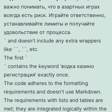
важно понимать, что в азартных играх
всегда есть риск. Играйте ответственно,
устанавливайте лимиты и получайте
удовольствие от процесса.
` and doesn’t include any extra wrappers
like ``, ``, etc.
The first `
` contains the keyword ‘водка казино
регистрация’ exactly once.
The code adheres to the formatting
requirements and doesn’t use Markdown.
The requirements with lists and tables are
met; they are integrated logically within the