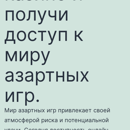
получи
доступ к
миру
азартных
игр.
Мир азартных игр привлекает своей
атмосферой риска и потенциальной
удачи. Сегодня доступность онлайн-