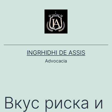
Pular
para
o
conteúdo
INGRHIDHI DE ASSIS
Advocacia
Вкус риска и