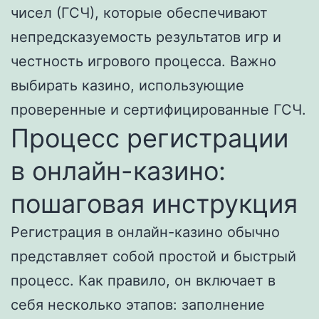
чисел (ГСЧ), которые обеспечивают
непредсказуемость результатов игр и
честность игрового процесса. Важно
выбирать казино, использующие
проверенные и сертифицированные ГСЧ.
Процесс регистрации
в онлайн-казино:
пошаговая инструкция
Регистрация в онлайн-казино обычно
представляет собой простой и быстрый
процесс. Как правило, он включает в
себя несколько этапов: заполнение