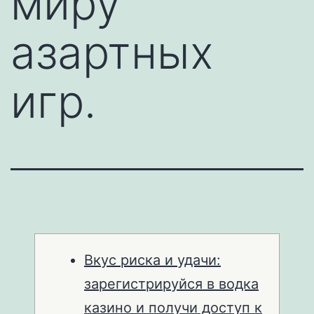
миру
азартных
игр.
Вкус риска и удачи:
зарегистрируйся в водка
казино и получи доступ к