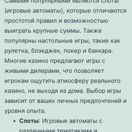
Самыми популярными являются слоты
(игровые автоматы), которые отличаются
простотой правил и возможностью
выиграть крупные суммы. Также
популярны настольные игры, такие как
рулетка, блэкджек, покер и баккара.
Многие казино предлагают игры с
живыми дилерами, что позволяет
игрокам ощутить атмосферу реального
казино, не выходя из дома. Выбор игры
зависит от ваших личных предпочтений и
уровня опыта.
Слоты
: Игровые автоматы с
различными тематиками и