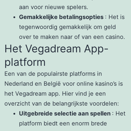
aan voor nieuwe spelers.
Gemakkelijke betalingsopties
: Het is
tegenwoordig gemakkelijk om geld
over te maken naar of van een casino.
Het Vegadream App-
platform
Een van de populairste platforms in
Nederland en België voor online kasino’s is
het Vegadream app. Hier vind je een
overzicht van de belangrijkste voordelen:
Uitgebreide selectie aan spellen
: Het
platform biedt een enorm brede