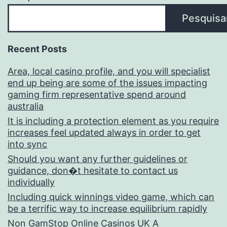
Pesquisa
Recent Posts
Area, local casino profile, and you will specialist
end up being are some of the issues impacting
gaming firm representative spend around
australia
It is including a protection element as you require
increases feel updated always in order to get
into sync
Should you want any further guidelines or
guidance, don�t hesitate to contact us
individually
Including quick winnings video game, which can
be a terrific way to increase equilibrium rapidly
Non GamStop Online Casinos UK A