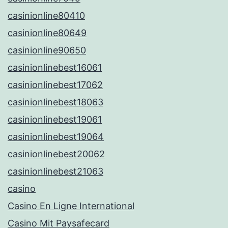
casinionline80410
casinionline80649
casinionline90650
casinionlinebest16061
casinionlinebest17062
casinionlinebest18063
casinionlinebest19061
casinionlinebest19064
casinionlinebest20062
casinionlinebest21063
casino
Casino En Ligne International
Casino Mit Paysafecard