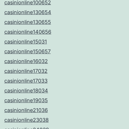
casinionline100652
casinionline130654
casinionline130655
casinionline140656
casinionline15031
casinionline150657
casinionline16032
casinionline17032
casinionline17033
casinionline18034
casinionline19035
casinionline21036
casinionline23038