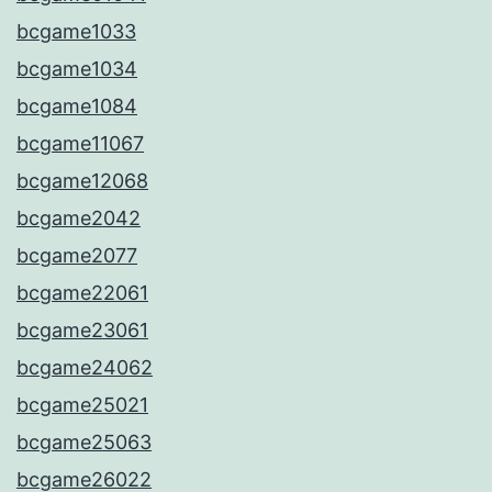
bcgame1033
bcgame1034
bcgame1084
bcgame11067
bcgame12068
bcgame2042
bcgame2077
bcgame22061
bcgame23061
bcgame24062
bcgame25021
bcgame25063
bcgame26022