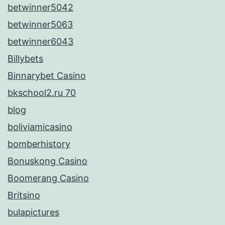
betwinner5042
betwinner5063
betwinner6043
Billybets
Binnarybet Casino
bkschool2.ru 70
blog
boliviamicasino
bomberhistory
Bonuskong Casino
Boomerang Casino
Britsino
bulapictures