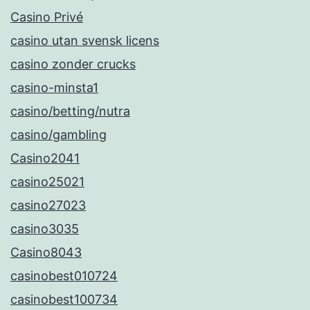
Casino Privé
casino utan svensk licens
casino zonder crucks
casino-minsta1
casino/betting/nutra
casino/gambling
Casino2041
casino25021
casino27023
casino3035
Casino8043
casinobest010724
casinobest100734