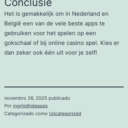
Conclusie
Het is gemakkelijk om in Nederland en
België een van de vele beste apps te
gebruiken voor het spelen op een
gokschaal of bij online casino spel. Kies er
dan zeker ook één uit voor je zelf!
novembro 26, 2025
publicado
Por
ingrhidhideassis
Categorizado como
Uncategorized