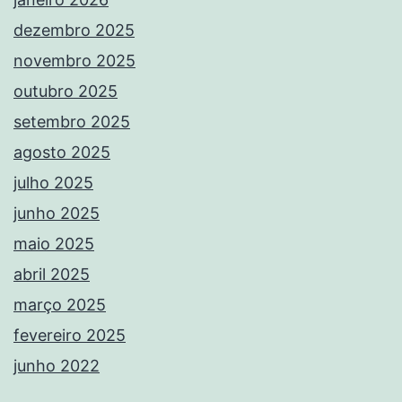
dezembro 2025
novembro 2025
outubro 2025
setembro 2025
agosto 2025
julho 2025
junho 2025
maio 2025
abril 2025
março 2025
fevereiro 2025
junho 2022