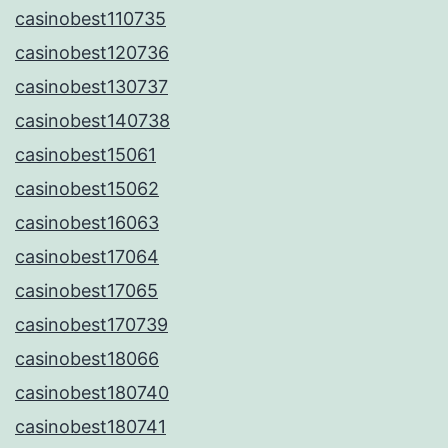
casinobest110735
casinobest120736
casinobest130737
casinobest140738
casinobest15061
casinobest15062
casinobest16063
casinobest17064
casinobest17065
casinobest170739
casinobest18066
casinobest180740
casinobest180741