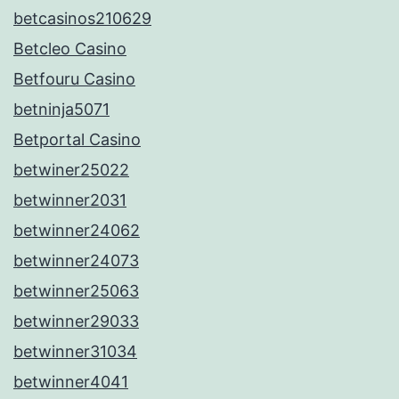
betcasinos210629
Betcleo Casino
Betfouru Casino
betninja5071
Betportal Casino
betwiner25022
betwinner2031
betwinner24062
betwinner24073
betwinner25063
betwinner29033
betwinner31034
betwinner4041