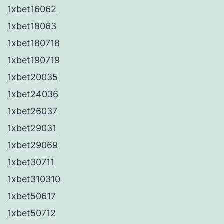
1xbet16062
1xbet18063
1xbet180718
1xbet190719
1xbet20035
1xbet24036
1xbet26037
1xbet29031
1xbet29069
1xbet30711
1xbet310310
1xbet50617
1xbet50712