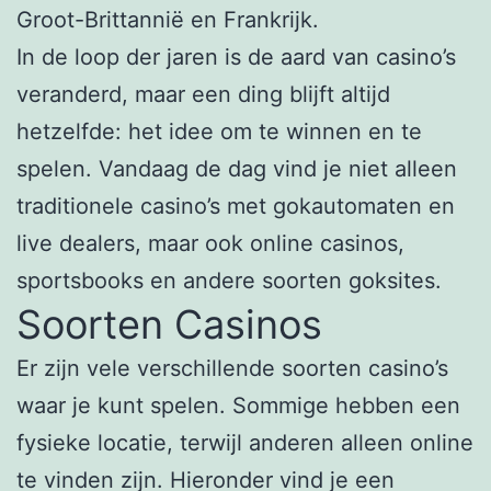
Groot-Brittannië en Frankrijk.
In de loop der jaren is de aard van casino’s
veranderd, maar een ding blijft altijd
hetzelfde: het idee om te winnen en te
spelen. Vandaag de dag vind je niet alleen
traditionele casino’s met gokautomaten en
live dealers, maar ook online casinos,
sportsbooks en andere soorten goksites.
Soorten Casinos
Er zijn vele verschillende soorten casino’s
waar je kunt spelen. Sommige hebben een
fysieke locatie, terwijl anderen alleen online
te vinden zijn. Hieronder vind je een