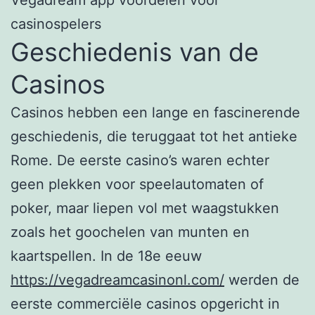
casinospelers
Geschiedenis van de
Casinos
Casinos hebben een lange en fascinerende
geschiedenis, die teruggaat tot het antieke
Rome. De eerste casino’s waren echter
geen plekken voor speelautomaten of
poker, maar liepen vol met waagstukken
zoals het goochelen van munten en
kaartspellen. In de 18e eeuw
https://vegadreamcasinonl.com/
werden de
eerste commerciële casinos opgericht in