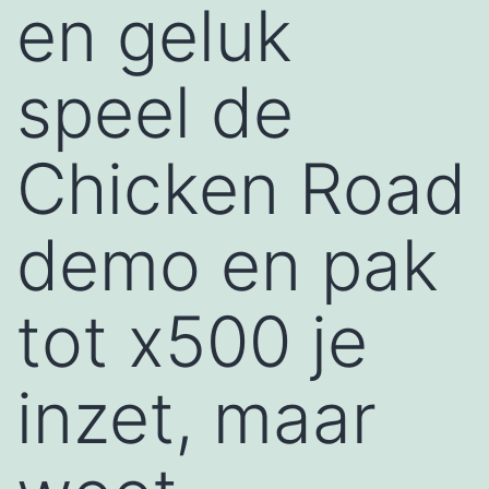
en geluk
speel de
Chicken Road
demo en pak
tot x500 je
inzet, maar