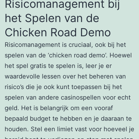
Risicomanagement bij
het Spelen van de
Chicken Road Demo
Risicomanagement is cruciaal, ook bij het
spelen van de ‘chicken road demo’. Hoewel
het spel gratis te spelen is, leer je er
waardevolle lessen over het beheren van
risico’s die je ook kunt toepassen bij het
spelen van andere casinospellen voor echt
geld. Het is belangrijk om een vooraf
bepaald budget te hebben en je daaraan te
houden. Stel een limiet vast voor hoeveel je