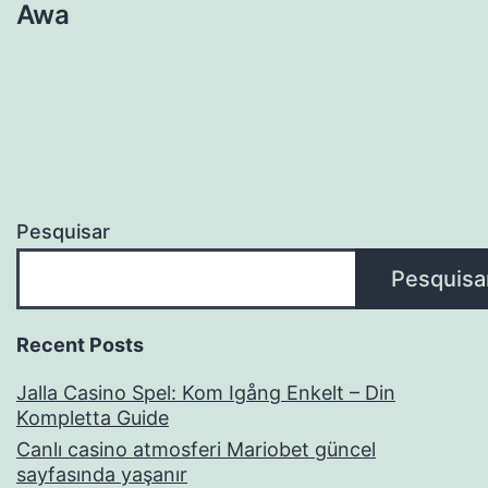
Awa
Pesquisar
Pesquisa
Recent Posts
Jalla Casino Spel: Kom Igång Enkelt – Din
Kompletta Guide
Canlı casino atmosferi Mariobet güncel
sayfasında yaşanır