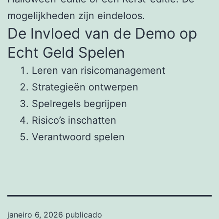
mogelijkheden zijn eindeloos.
De Invloed van de Demo op
Echt Geld Spelen
Leren van risicomanagement
Strategieën ontwerpen
Spelregels begrijpen
Risico’s inschatten
Verantwoord spelen
janeiro 6, 2026
publicado