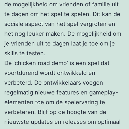
de mogelijkheid om vrienden of familie uit
te dagen om het spel te spelen. Dit kan de
sociale aspect van het spel vergroten en
het nog leuker maken. De mogelijkheid om
je vrienden uit te dagen laat je toe om je
skills te testen.
De ‘chicken road demo’ is een spel dat
voortdurend wordt ontwikkeld en
verbeterd. De ontwikkelaars voegen
regelmatig nieuwe features en gameplay-
elementen toe om de spelervaring te
verbeteren. Blijf op de hoogte van de
nieuwste updates en releases om optimaal