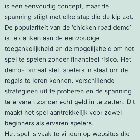
is een eenvoudig concept, maar de
spanning stijgt met elke stap die de kip zet.
De populariteit van de ‘chicken road demo’
is te danken aan de eenvoudige
toegankelijkheid en de mogelijkheid om het
spel te spelen zonder financieel risico. Het
demo-formaat stelt spelers in staat om de
regels te leren kennen, verschillende
strategieën uit te proberen en de spanning
te ervaren zonder echt geld in te zetten. Dit
maakt het spel aantrekkelijk voor zowel
beginners als ervaren spelers.
Het spel is vaak te vinden op websites die