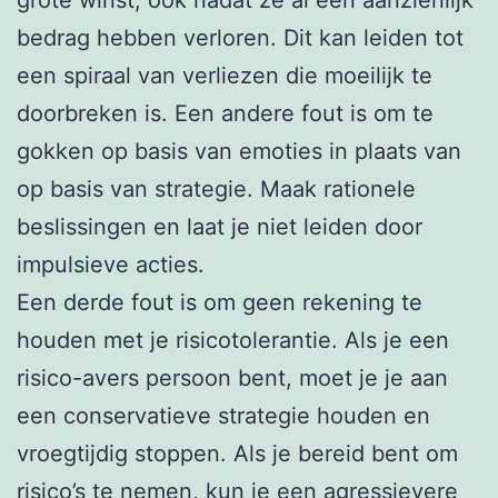
bedrag hebben verloren. Dit kan leiden tot
een spiraal van verliezen die moeilijk te
doorbreken is. Een andere fout is om te
gokken op basis van emoties in plaats van
op basis van strategie. Maak rationele
beslissingen en laat je niet leiden door
impulsieve acties.
Een derde fout is om geen rekening te
houden met je risicotolerantie. Als je een
risico-avers persoon bent, moet je je aan
een conservatieve strategie houden en
vroegtijdig stoppen. Als je bereid bent om
risico’s te nemen, kun je een agressievere