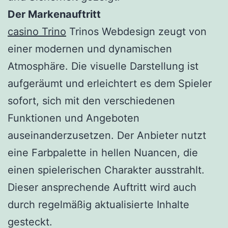
Der Markenauftritt
casino Trino
Trinos Webdesign zeugt von
einer modernen und dynamischen
Atmosphäre. Die visuelle Darstellung ist
aufgeräumt und erleichtert es dem Spieler
sofort, sich mit den verschiedenen
Funktionen und Angeboten
auseinanderzusetzen. Der Anbieter nutzt
eine Farbpalette in hellen Nuancen, die
einen spielerischen Charakter ausstrahlt.
Dieser ansprechende Auftritt wird auch
durch regelmäßig aktualisierte Inhalte
gesteckt.