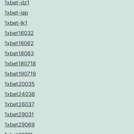
1xbet-dz1
1xbet-jap
1xbet-lk1
1xbet16032
1xbet16062
1xbet18063
1xbet180718
1xbet190719
1xbet20035
1xbet24036
1xbet26037
1xbet29031
1xbet29069