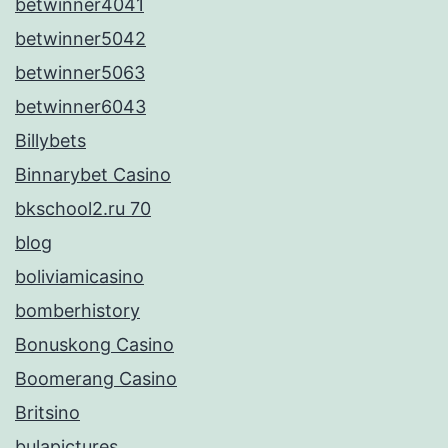
betwinner4041
betwinner5042
betwinner5063
betwinner6043
Billybets
Binnarybet Casino
bkschool2.ru 70
blog
boliviamicasino
bomberhistory
Bonuskong Casino
Boomerang Casino
Britsino
bulapictures