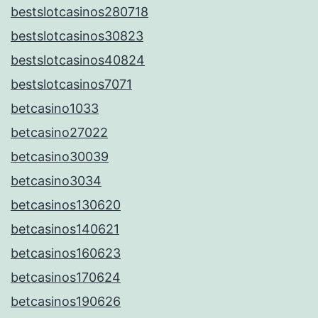
bestslotcasinos280718
bestslotcasinos30823
bestslotcasinos40824
bestslotcasinos7071
betcasino1033
betcasino27022
betcasino30039
betcasino3034
betcasinos130620
betcasinos140621
betcasinos160623
betcasinos170624
betcasinos190626