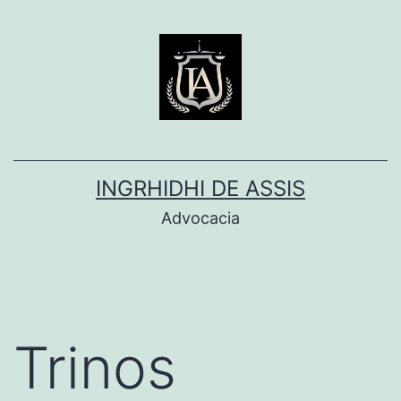
Pular
para
o
conteúdo
INGRHIDHI DE ASSIS
Advocacia
Trinos