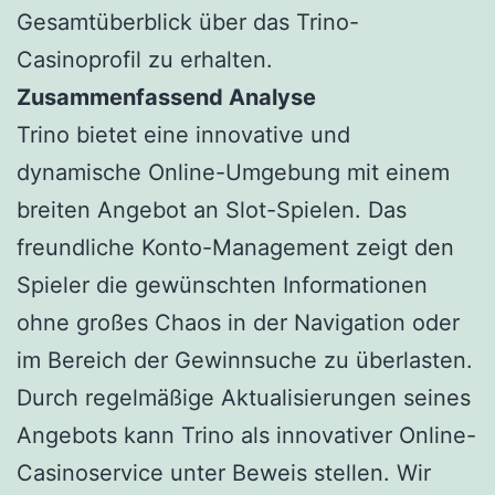
Gesamtüberblick über das Trino-
Casinoprofil zu erhalten.
Zusammenfassend Analyse
Trino bietet eine innovative und
dynamische Online-Umgebung mit einem
breiten Angebot an Slot-Spielen. Das
freundliche Konto-Management zeigt den
Spieler die gewünschten Informationen
ohne großes Chaos in der Navigation oder
im Bereich der Gewinnsuche zu überlasten.
Durch regelmäßige Aktualisierungen seines
Angebots kann Trino als innovativer Online-
Casinoservice unter Beweis stellen. Wir