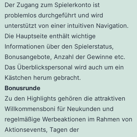
Der Zugang zum Spielerkonto ist
problemlos durchgeführt und wird
unterstützt von einer intuitiven Navigation.
Die Hauptseite enthält wichtige
Informationen über den Spielerstatus,
Bonusangebote, Anzahl der Gewinne etc.
Das Überblickspersonal wird auch um ein
Kästchen herum gebracht.
Bonusrunde
Zu den Highlights gehören die attraktiven
Willkommensboni für Neukunden und
regelmäßige Werbeaktionen im Rahmen von
Aktionsevents, Tagen der