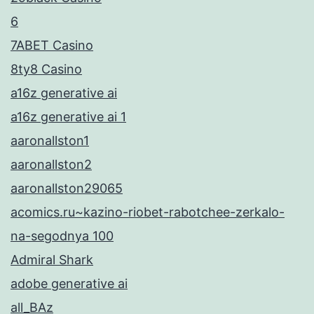
6
7ABET Casino
8ty8 Casino
a16z generative ai
a16z generative ai 1
aaronallston1
aaronallston2
aaronallston29065
acomics.ru~kazino-riobet-rabotchee-zerkalo-
na-segodnya 100
Admiral Shark
adobe generative ai
all_BAz