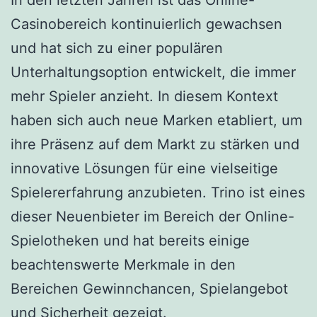
Casinobereich kontinuierlich gewachsen
und hat sich zu einer populären
Unterhaltungsoption entwickelt, die immer
mehr Spieler anzieht. In diesem Kontext
haben sich auch neue Marken etabliert, um
ihre Präsenz auf dem Markt zu stärken und
innovative Lösungen für eine vielseitige
Spielererfahrung anzubieten. Trino ist eines
dieser Neuenbieter im Bereich der Online-
Spielotheken und hat bereits einige
beachtenswerte Merkmale in den
Bereichen Gewinnchancen, Spielangebot
und Sicherheit gezeigt.