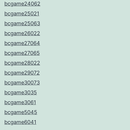
bcgame24062
bcgame25021
bcgame25063
bcgame26022
bcgame27064
bcgame27065
bcgame28022
bcgame29072
bcgame30073
bcgame3035
bcgame3061
bcgame5045
bcgame6041