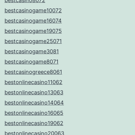
bestcasino8072
bestcasinogame10072
bestcasinogame16074
bestcasinogame19075
bestcasinogame25071
bestcasinogame3081
bestcasinogame8071
bestcasinogreece8061
bestonlinecasino11062
bestonlinecasino13063
bestonlinecasino14064
bestonlinecasino16065
bestonlinecasino19062
bestonlinecasino20063