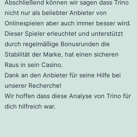
Abschließend können wir sagen dass Trino
nicht nur als beliebter Anbieter von
Onlinespielen aber auch immer besser wird.
Dieser Spieler erleuchtet und unterstützt
durch regelmäßige Bonusrunden die
Stabilität der Marke, hat einen sicheren
Raus in sein Casino.
Dank an den Anbieter für seine Hilfe bei
unserer Recherche!
Wir hoffen dass diese Analyse von Trino für
dich hilfreich war.