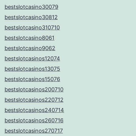
bestslotcasino30079
bestslotcasino30812
bestslotcasino310710
bestslotcasino8061
bestslotcasino9062
bestslotcasinos12074
bestslotcasinos13075
bestslotcasinos15076
bestslotcasinos200710
bestslotcasinos220712
bestslotcasinos240714
bestslotcasinos260716
bestslotcasinos270717