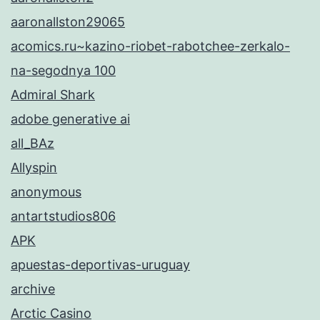
aaronallston29065
acomics.ru~kazino-riobet-rabotchee-zerkalo-
na-segodnya 100
Admiral Shark
adobe generative ai
all_BAz
Allyspin
anonymous
antartstudios806
APK
apuestas-deportivas-uruguay
archive
Arctic Casino