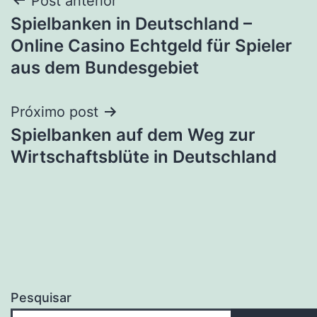
Navegação
Post anterior
Spielbanken in Deutschland –
de
Online Casino Echtgeld für Spieler
Post
aus dem Bundesgebiet
Próximo post
Spielbanken auf dem Weg zur
Wirtschaftsblüte in Deutschland
Pesquisar