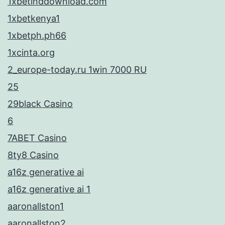
1xbetinddownload.com
1xbetkenya1
1xbetph.ph66
1xcinta.org
2_europe-today.ru 1win 7000 RU
25
29black Casino
6
7ABET Casino
8ty8 Casino
a16z generative ai
a16z generative ai 1
aaronallston1
aaronallston2