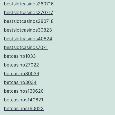
bestslotcasinos260716
bestslotcasinos270717
bestslotcasinos280718
bestslotcasinos30823
bestslotcasinos40824
bestslotcasinos7071
betcasino1033
betcasino27022
betcasino30039
betcasino3034
betcasinos130620
betcasinos140621
betcasinos160623