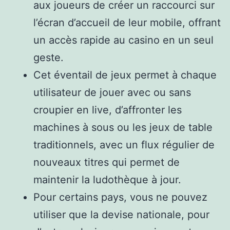
aux joueurs de créer un raccourci sur
l’écran d’accueil de leur mobile, offrant
un accès rapide au casino en un seul
geste.
Cet éventail de jeux permet à chaque
utilisateur de jouer avec ou sans
croupier en live, d’affronter les
machines à sous ou les jeux de table
traditionnels, avec un flux régulier de
nouveaux titres qui permet de
maintenir la ludothèque à jour.
Pour certains pays, vous ne pouvez
utiliser que la devise nationale, pour