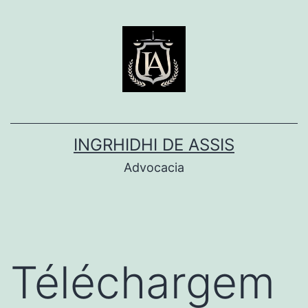
Pular
para
o
conteúdo
INGRHIDHI DE ASSIS
Advocacia
Téléchargem