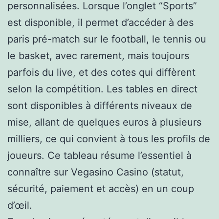
personnalisées. Lorsque l’onglet “Sports”
est disponible, il permet d’accéder à des
paris pré-match sur le football, le tennis ou
le basket, avec rarement, mais toujours
parfois du live, et des cotes qui diffèrent
selon la compétition. Les tables en direct
sont disponibles à différents niveaux de
mise, allant de quelques euros à plusieurs
milliers, ce qui convient à tous les profils de
joueurs. Ce tableau résume l’essentiel à
connaître sur Vegasino Casino (statut,
sécurité, paiement et accès) en un coup
d’œil.