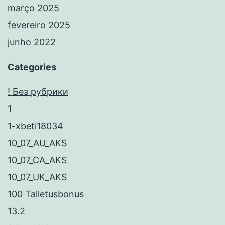
março 2025
fevereiro 2025
junho 2022
Categories
! Без рубрики
1
1-xbeti18034
10_07_AU_AKS
10_07_CA_AKS
10_07_UK_AKS
100 Talletusbonus
13.2