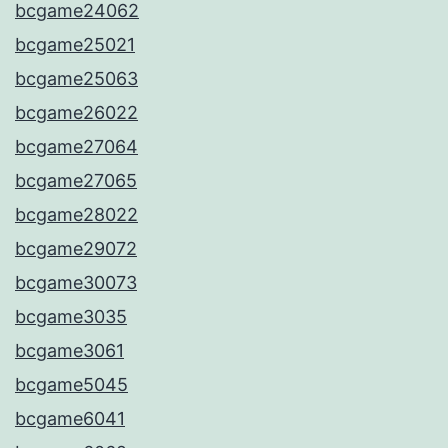
bcgame24062
bcgame25021
bcgame25063
bcgame26022
bcgame27064
bcgame27065
bcgame28022
bcgame29072
bcgame30073
bcgame3035
bcgame3061
bcgame5045
bcgame6041