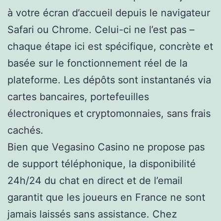
à votre écran d’accueil depuis le navigateur
Safari ou Chrome. Celui-ci ne l’est pas –
chaque étape ici est spécifique, concrète et
basée sur le fonctionnement réel de la
plateforme. Les dépôts sont instantanés via
cartes bancaires, portefeuilles
électroniques et cryptomonnaies, sans frais
cachés.
Bien que Vegasino Casino ne propose pas
de support téléphonique, la disponibilité
24h/24 du chat en direct et de l’email
garantit que les joueurs en France ne sont
jamais laissés sans assistance. Chez