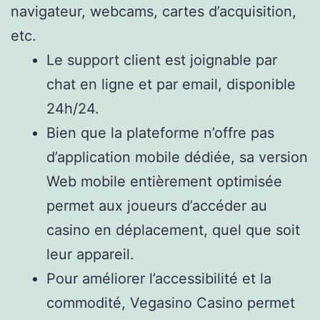
navigateur, webcams, cartes d’acquisition,
etc.
Le support client est joignable par
chat en ligne et par email, disponible
24h/24.
Bien que la plateforme n’offre pas
d’application mobile dédiée, sa version
Web mobile entièrement optimisée
permet aux joueurs d’accéder au
casino en déplacement, quel que soit
leur appareil.
Pour améliorer l’accessibilité et la
commodité, Vegasino Casino permet