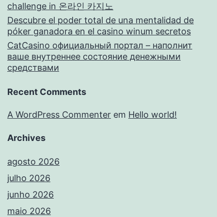
challenge in 온라인 카지노
Descubre el poder total de una mentalidad de
póker ganadora en el casino winum secretos
CatCasino официальный портал – наполнит
ваше внутреннее состояние денежными
средствами
Recent Comments
A WordPress Commenter
em
Hello world!
Archives
agosto 2026
julho 2026
junho 2026
maio 2026