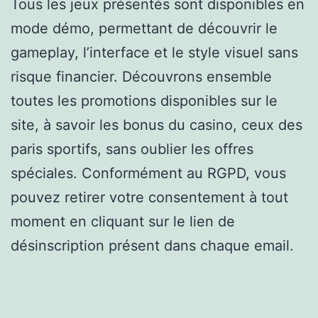
Tous les jeux présentés sont disponibles en
mode démo, permettant de découvrir le
gameplay, l’interface et le style visuel sans
risque financier. Découvrons ensemble
toutes les promotions disponibles sur le
site, à savoir les bonus du casino, ceux des
paris sportifs, sans oublier les offres
spéciales. Conformément au RGPD, vous
pouvez retirer votre consentement à tout
moment en cliquant sur le lien de
désinscription présent dans chaque email.