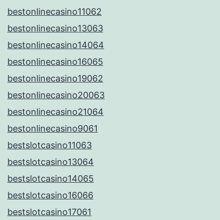
bestonlinecasino11062
bestonlinecasino13063
bestonlinecasino14064
bestonlinecasino16065
bestonlinecasino19062
bestonlinecasino20063
bestonlinecasino21064
bestonlinecasino9061
bestslotcasino11063
bestslotcasino13064
bestslotcasino14065
bestslotcasino16066
bestslotcasino17061