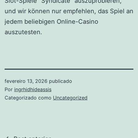
Slot-Spiele "Syndicate" auszuprobieren,
und wir können nur empfehlen, das Spiel an
jedem beliebigen Online-Casino
auszutesten.
fevereiro 13, 2026
publicado
Por
ingrhidhideassis
Categorizado como
Uncategorized