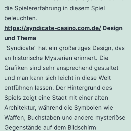
die Spielererfahrung in diesem Spiel
beleuchten.
https://syndicate-casino.com.de/
Design
und Thema
"Syndicate" hat ein großartiges Design, das
an historische Mysterien erinnert. Die
Grafiken sind sehr ansprechend gestaltet
und man kann sich leicht in diese Welt
entfühnen lassen. Der Hintergrund des
Spiels zeigt eine Stadt mit einer alten
Architektur, während die Symbolen wie
Waffen, Buchstaben und andere mysteriöse
Gegenstände auf dem Bildschirm