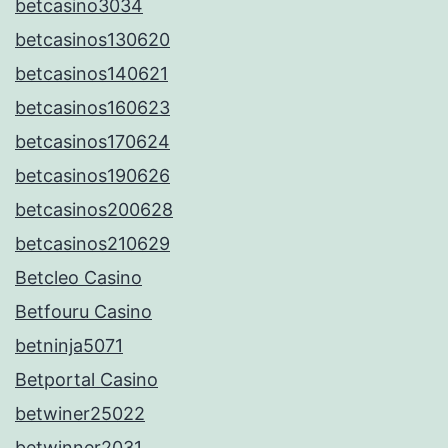
betcasino3034
betcasinos130620
betcasinos140621
betcasinos160623
betcasinos170624
betcasinos190626
betcasinos200628
betcasinos210629
Betcleo Casino
Betfouru Casino
betninja5071
Betportal Casino
betwiner25022
betwinner2031