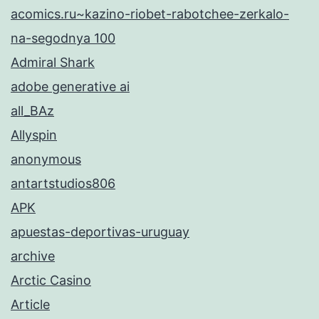
acomics.ru~kazino-riobet-rabotchee-zerkalo-
na-segodnya 100
Admiral Shark
adobe generative ai
all_BAz
Allyspin
anonymous
antartstudios806
APK
apuestas-deportivas-uruguay
archive
Arctic Casino
Article