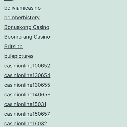
boliviamicasino
bomberhistory
Bonuskong Casino
Boomerang Casino
Britsino
bulapictures
casinionline100652
casinionline130654
casinionline130655
casinionline140656
casinionline15031
casinionline150657
casinionline16032