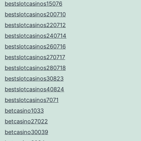
bestslotcasinos15076
bestslotcasinos200710
bestslotcasinos220712
bestslotcasinos240714
bestslotcasinos260716
bestslotcasinos270717
bestslotcasinos280718
bestslotcasinos30823
bestslotcasinos40824
bestslotcasinos7071
betcasino1033
betcasino27022
betcasino30039