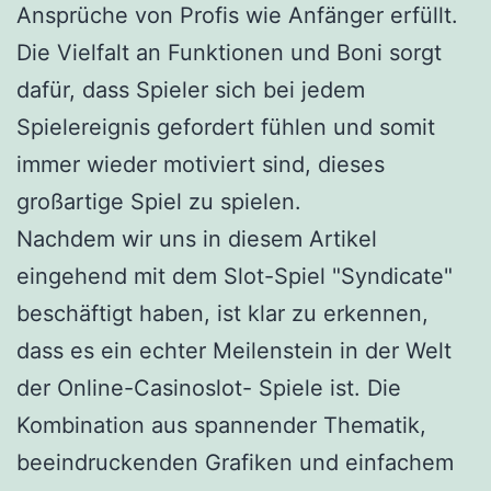
Ansprüche von Profis wie Anfänger erfüllt.
Die Vielfalt an Funktionen und Boni sorgt
dafür, dass Spieler sich bei jedem
Spielereignis gefordert fühlen und somit
immer wieder motiviert sind, dieses
großartige Spiel zu spielen.
Nachdem wir uns in diesem Artikel
eingehend mit dem Slot-Spiel "Syndicate"
beschäftigt haben, ist klar zu erkennen,
dass es ein echter Meilenstein in der Welt
der Online-Casinoslot- Spiele ist. Die
Kombination aus spannender Thematik,
beeindruckenden Grafiken und einfachem