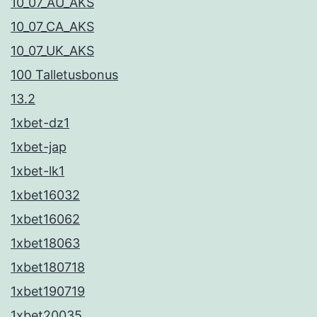
10_07_AU_AKS
10_07_CA_AKS
10_07_UK_AKS
100 Talletusbonus
13.2
1xbet-dz1
1xbet-jap
1xbet-lk1
1xbet16032
1xbet16062
1xbet18063
1xbet180718
1xbet190719
1xbet20035